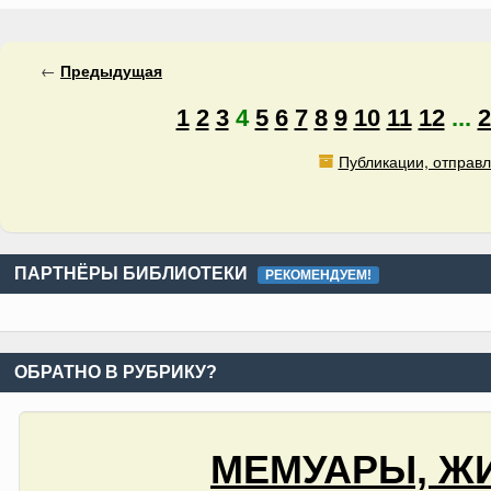
←
Предыдущая
1
2
3
4
5
6
7
8
9
10
11
12
...
2
Публикации, отправл
ПАРТНЁРЫ БИБЛИОТЕКИ
РЕКОМЕНДУЕМ!
ОБРАТНО В РУБРИКУ?
МЕМУАРЫ, ЖИ