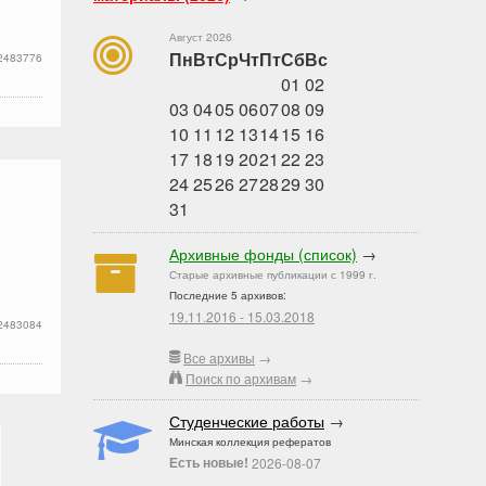
Август 2026
Пн
Вт
Ср
Чт
Пт
Сб
Вс
2483776
01
02
03
04
05
06
07
08
09
10
11
12
13
14
15
16
17
18
19
20
21
22
23
24
25
26
27
28
29
30
31
Архивные фонды (список)
→
Старые архивные публикации с 1999 г.
Последние 5 архивов:
19.11.2016 - 15.03.2018
2483084
Все архивы
→
Поиск по архивам
→
Студенческие работы
→
Минская коллекция рефератов
Есть новые!
2026-08-07