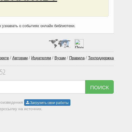
о узнавать о событиях онлайн библиотеки.
оекте
/
Авторам
/
Издателям
/
Вузам
/
Правила
/
Техподдержка
352
ПОИСК
произведения
Загрузить свои работы
рссылку на источник.