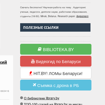
Скачать бесплатно!
Научная работа
на тему
. Аудитория:
ученые, педагоги, деятели науки, работники образования,
студенты
(
18-50
).
Minsk, Belarus
.
Research paper
.
Agreement
.
ПОЛЕЗНЫЕ ССЫЛКИ
BIBLIOTEKA.BY
Видеогид по Беларуси
кий
HIT.BY! ЛОМы Беларуси!
Съемка с дрона в РБ
1663416
О библиотеке library.by
ТОП-100 статей на library.by за месяц