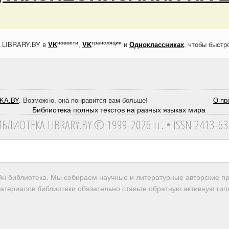
новости
трансляция
а LIBRARY.BY в
VK
,
VK
и
Одноклассниках
, чтобы быстр
KA.BY
. Возможно, она понравится вам больше!
О пр
ИБЛИОТЕКА
LIBRARY.BY © 1999-2026 гг.
• ISSN 2413-6
айн библиотека. Мы собираем научные и литературные авторские 
атериалов библиотеки обязательно ставьте обратную активную гипе