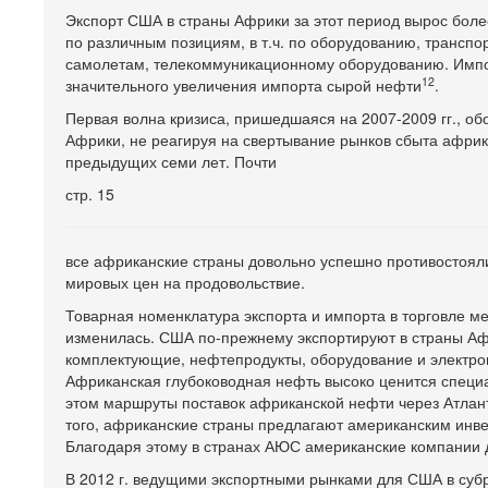
Экспорт США в страны Африки за этот период вырос более
по различным позициям, в т.ч. по оборудованию, трансп
самолетам, телекоммуникационному оборудованию. Импор
12
значительного увеличения импорта сырой нефти
.
Первая волна кризиса, пришедшаяся на 2007-2009 гг., о
Африки, не реагируя на свертывание рынков сбыта африк
предыдущих семи лет. Почти
стр. 15
все африканские страны довольно успешно противостояли
мировых цен на продовольствие.
Товарная номенклатура экспорта и импорта в торговле м
изменилась. США по-прежнему экспортируют в страны Аф
комплектующие, нефтепродукты, оборудование и электрон
Африканская глубоководная нефть высоко ценится специа
этом маршруты поставок африканской нефти через Атлант
того, африканские страны предлагают американским инв
Благодаря этому в странах АЮС американские компании 
В 2012 г. ведущими экспортными рынками для США в субре