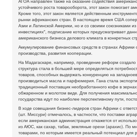
АГОА направлен также на оказание содействия американ
устойчивого роста товарооборота, этот закон помогает а
Кроме того, этот закон является действенным инструмен
рынки африканских стран. В настоящее время США соперн
Азии и Латинской Америки, но и со своими союзниками из
инвестициях", подписание которых предусматривает дан
американского бизнеса делового климата в конкретных ст
Аккумулирование финансовых средств в странах Африки 
производства, развития кооперации.
На Мадагаскаре, например, проведение реформ создало 
структура стала в большей мере определяться потребнос
товаров, способных выдержать конкуренцию на западное
производиться масла и парфюмерия. Гана стала экспортир
традиционный поставщик необработанного кофе в зернах,
обжаренном и молотом виде. Для получения максимально
государства идут по наиболее перспективному пути, пост
В ходе совещания бизнес-лидеров стран Африки с ответс
(шт. Миссури) отмечалось, в частности, что поставки аг
если американская администрация откажется от использо
из АЮС, как сахар, табак, земляные орехи (арахис). По 
товарами, по которым имеется реальный потенциал для р