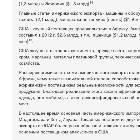
14
(1,3 млрд) и Эфиопия ($1,3 млрд)
.
Главные статьи американского экспорта - машины и обору
техника (2,1 млрд), минеральное топливо (нефть) ($1,9 м
США - крупный поставщик продовольствия в Африку. Аме
составил в 2012 г. $2,6 млрд, в т.ч.: пшеница ($1,2 млрд
15
млн)
.
США закупают в странах континента, прежде всего, энерго
хром, марганец, металлы платиновой группы, технические 
хозяйства.
Расширяющимися статьями американского импорта станов
Африки, чему также в значительной степени способствов
африканским поставщикам реальные возможности для экс
продукции. Благодаря реализации этого закона африканц
одежда, автомобили), а также диверсифицировать свой аг
мест.
В настоящее время основная часть американского импорт
Мадагаскара и Кот-д'Ивуара. Товарные поставки из двух п
экспорта из ЮАР более разнообразна и включает цитрусов
основным поставщиком апельсинов в США.