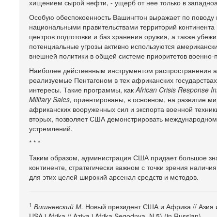
хищением сырой нефти, - ущерб от нее только в западн
Особую обеспокоенность Вашингтон выражает по поводу
национальными правительствами территорий континента
центров подготовки и баз хранения оружия, а также убе
потенциальные угрозы активно используются американск
внешней политики в общей системе приоритетов военно-п
Наиболее действенным инструментом распространения а
реализуемые Пентагоном в тех африканских государствах
интересы. Такие программы, как
African Crisis Response In
Military Sales,
ориентированы, в основном, на развитие ми
африканских вооруженных сил и экспорта военной техники,
вторых, позволяет США демонстрировать международном
устремлений.
* * *
Таким образом, администрация США придает большое зн
континенте, стратегически важном с точки зрения наличия
для этих целей широкий арсенал средств и методов.
1
Вишневский М.
Новый президент США и Африка // Азия и
USA i Afrika // Aziya i Afrika Segodnya. N 5) (in Russian)