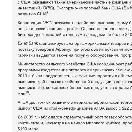
с США, оказывают такие американские частные компании 
инвестиций (
OPIC
)
,
Экспортно-импортный банк США (
Ex-
6
развитию США
.
Корпорация
OPIC
оказывает содействие американскому би
новые и развивающиеся рынки. Основное направление де
бизнеса для компаний с годовыми доходами не более $4
Ex-ImBank
финансирует экспорт американских товаров и у
поставку товаров в Африку, при этом объем покрытия мож
гарантии выдаются также на покупку оборудования, прог
Министерство сельского хозяйства США координирует раб
программы кредитования экспорта американских сельскох
2013 г. были предоставлены кредитные гарантии в объем
американской сельскохозяйственной продукции в развив
американских сельскохозяйственных продуктов в страны
10
млн
.
АГОА дал толчок развитию американо-африканской торгов
импорт США из стран-бенефициариев АГОА вырос с $22 до
До 2009 г. наблюдался стремительный рост товарооборо
континенте и, несмотря на начало мирового кризиса, прод
$100 млрд.