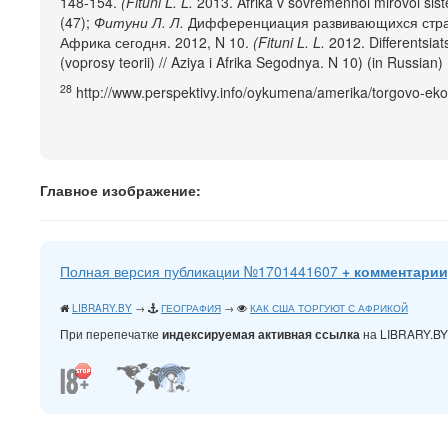
148-154.
(Fituni L. L.
2013. Afrika v sovremennoi mirovoi sist
(47);
Фитуни Л. Л.
Дифференциация развивающихся стран 
Африка сегодня. 2012, N 10.
(Fituni L. L.
2012. Differentsiat
(voprosy teorii) // Aziya i Afrika Segodnya. N 10) (in Russian)
28
http://www.perspektivy.info/oykumena/amerika/torgovo-e
Главное изображение:
Полная версия публикации №1701441607
+ комментарии
LIBRARY.BY
→
ГЕОГРАФИЯ
→
КАК США ТОРГУЮТ С АФРИКОЙ
При перепечатке
на LIBRARY.B
индексируемая активная ссылка