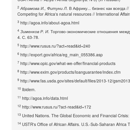
2
Абрамова И., Фитуни Л.
В Африку... бизнес как всегда /
Competing for Africa's natural resources // International Affair
3
http://agoa.info/about-agoa.html
4
Зименков Р. И.
Торгово-экономические отношения между 
4. С. 63-78.
5
http://www.rusus.ru/?act=read&id=240
6
http://export.gov/africa/eg_main_055386.asp
7
http://www.opic.gov/what-we-offer/financial-products
8
http://www.exim.gov/products/loanguarantee/index.cfm
9
http://www.fas.usda.gov/sites/default/files/2013-12/gsm2013
10
Ibidem.
11
http://agoa.info/data.html
12
http://www.rusus.ru/?act-read&id=172
13
United Nations. The Global Economic and Financial Crisis:
14
USTR's Office of African Affairs. U.S.-Sub-Saharan Africa T