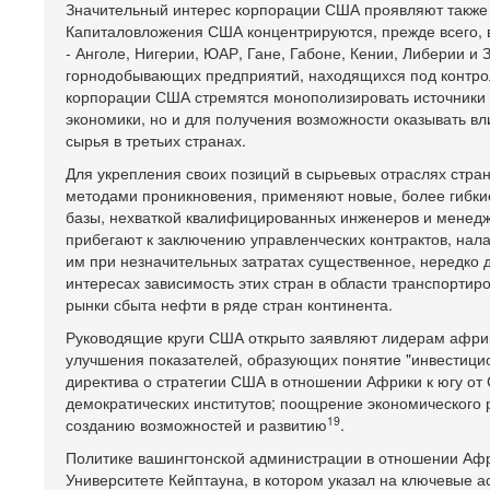
Значительный интерес корпорации США проявляют также
Капиталовложения США концентрируются, прежде всего, 
- Анголе, Нигерии, ЮАР, Гане, Габоне, Кении, Либерии и 
горнодобывающих предприятий, находящихся под контрол
корпорации США стремятся монополизировать источники 
экономики, но и для получения возможности оказывать в
сырья в третьих странах.
Для укрепления своих позиций в сырьевых отраслях стра
методами проникновения, применяют новые, более гибки
базы, нехваткой квалифицированных инженеров и менед
прибегают к заключению управленческих контрактов, нал
им при незначительных затратах существенное, нередко 
интересах зависимость этих стран в области транспорти
рынки сбыта нефти в ряде стран континента.
Руководящие круги США открыто заявляют лидерам африка
улучшения показателей, образующих понятие "инвестицио
директива о стратегии США в отношении Африки к югу от
демократических институтов; поощрение экономического р
19
созданию возможностей и развитию
.
Политике вашингтонской администрации в отношении Афри
Университете Кейптауна, в котором указал на ключевые а