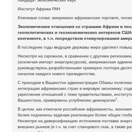
Институт Африки РАН
Ключевые слова:
американо-африканская торговля, геоэк
Экономические отношения со странами Африки в пос
геополитических и геоэкономических интересов США.
континенте, в т.ч. посредством стимулирования аме
В последние годы ведущие державы мира уделяют повыш
Несмотря на скромное, в сравнении с другими регионам
(исключая импорт энергоресурсов), американская админи
руководствуясь разработанными примерно полтора десят
началом каждого нового президентства.
С приходом в Вашингтон администрации Обамы политика 
интеграции африканских стран в мировую экономику; сод
укрепление отношений с теми правительствами, институт
1
Вашингтона, привержены углублению демократии
.
В целом, как отмечали российские африканисты, экономи
более подчинены задачам реализации более общих глоба
Несмотря на диверсификацию источников поставки энерг
внешних рынков (в т.ч. за счет сланцевого газа, а также