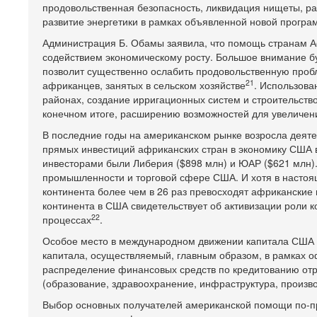
продовольственная безопасность, ликвидация нищеты, ра
развитие энергетики в рамках объявленной новой програ
Администрация Б. Обамы заявила, что помощь странам Аф
содействием экономическому росту. Большое внимание бу
позволит существенно ослабить продовольственную проб
21
африканцев, занятых в сельском хозяйстве
. Использова
районах, создание ирригационных систем и строительство 
конечном итоге, расширению возможностей для увеличени
В последние годы на американском рынке возросла деят
прямых инвестиций африканских стран в экономику США в
инвесторами были Либерия ($898 млн) и ЮАР ($621 млн)
промышленности и торговой сфере США. И хотя в настоя
континента более чем в 26 раз превосходят африканские 
континента в США свидетельствует об активизации роли
22
процессах
.
Особое место в международном движении капитала США 
капитала, осуществляемый, главным образом, в рамках 
распределение финансовых средств по кредитованию отр
(образование, здравоохранение, инфраструктура, произво
Выбор основных получателей американской помощи по-п