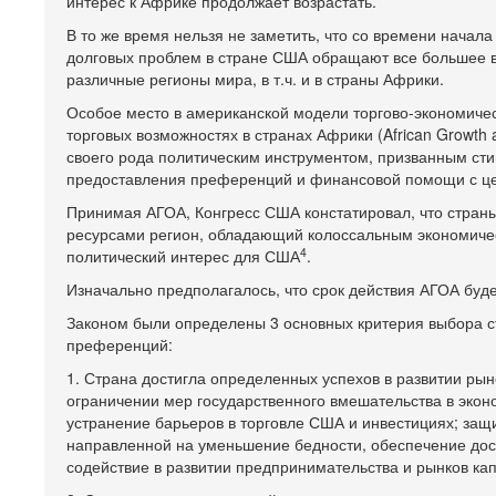
интерес к Африке продолжает возрастать.
В то же время нельзя не заметить, что со времени начал
долговых проблем в стране США обращают все большее вн
различные регионы мира, в т.ч. и в страны Африки.
Особое место в американской модели торгово-экономичес
торговых возможностях в странах Африки (African Growth a
своего рода политическим инструментом, призванным ст
предоставления преференций и финансовой помощи с ц
Принимая АГОА, Конгресс США констатировал, что стра
ресурсами регион, обладающий колоссальным экономиче
4
политический интерес для США
.
Изначально предполагалось, что срок действия АГОА будет
Законом были определены 3 основных критерия выбора с
преференций:
1. Страна достигла определенных успехов в развитии ры
ограничении мер государственного вмешательства в экон
устранение барьеров в торговле США и инвестициях; защ
направленной на уменьшение бедности, обеспечение дос
содействие в развитии предпринимательства и рынков ка