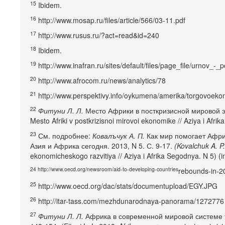
15
Ibidem.
16
http://www.mosap.ru/files/article/566/03-11.pdf
17
http://www.rusus.ru/?act=read&id=240
18
Ibidem.
19
http://www.inafran.ru/sites/default/files/page_file/urnov_-_p
20
http://www.afrocom.ru/news/analytics/78
21
http://www.perspektivy.info/oykumena/amerika/torgovoek
22
Фитуни Л. Л.
Место Африки в посткризисной мировой эк
Mesto Afriki v postkrizisnoi mirovoi ekonomike // Aziya i Afri
23
См. подробнее:
Ковалъчук А. П.
Как мир помогает Африк
Азия и Африка сегодня. 2013, N 5. С. 9-17.
(Kovalchuk A. P.
ekonomicheskogo razvitiya // Aziya i Afrika Segodnya. N 5) (i
24 http://www.oecd.org/newsroom/aid-to-developing-countries
rebounds-in-20
25
http://www.oecd.org/dac/stats/documentupload/EGY.JPG
26
http://itar-tass.com/mezhdunarodnaya-panorama/1272776
27
Фитуни Л. Л.
Африка в современной мировой системе то