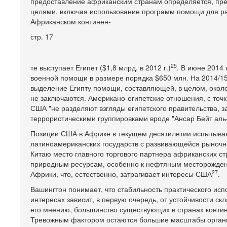
предоставление африканским странам определяется, преж
целями, включая использование программ помощи для р
Африканском континен-
стр. 17
25
те выступает Египет ($1,8 млрд. в 2012 г.)
. В июне 2014
военной помощи в размере порядка $650 млн. На 2014/15
выделение Египту помощи, составляющей, в целом, окол
не заключаются. Американо-египетские отношения, с точк
США "не разделяют взгляды египетского правительства, 
террористическими группировками вроде "Ансар Бейт аль
Позиции США в Африке в текущем десятилетии испытываю
латиноамериканских государств с развивающейся рыночно
Китаю место главного торгового партнера африканских с
природным ресурсам, особенно к нефтяным месторожден
27
Африки, что, естественно, затрагивает интересы США
.
Вашингтон понимает, что стабильность практического исп
интересах зависит, в первую очередь, от устойчивости с
его мнению, большинство существующих в странах контин
Тревожным фактором остаются большие масштабы организ