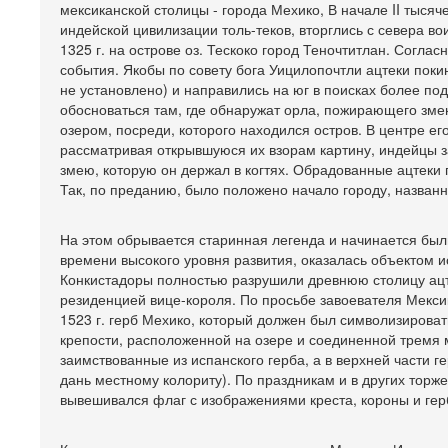
мексиканской столицы - города Мехико, В начале II тыся
индейской цивилизации толь-теков, вторглись с севера в
1325 г. на острове оз. Тескоко город Теночтитлан. Сог
события. Якобы по совету бога Уицилопочтли ацтеки пок
не установлено) и направились на юг в поисках более п
обосноваться там, где обнаружат орла, пожирающего зме
озером, посреди, которого находился остров. В центре е
рассматривая открывшуюся их взорам картину, индейцы з
змею, которую он держал в когтях. Обрадованные ацтеки п
Так, по преданию, было положено начало городу, назван
На этом обрывается старинная легенда и начинается быль
времени высокого уровня развития, оказалась объектом 
Конкистадоры полностью разрушили древнюю столицу ацте
резиденцией вице-короля. По просьбе завоевателя Мекси
1523 г. герб Мехико, который должен был символизирова
крепости, расположенной на озере и соединенной тремя 
заимствованные из испанского герба, а в верхней части 
дань местному колориту). По праздникам и в других торж
вывешивался флаг с изображениями креста, короны и гер