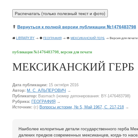
⇑
Вернуться к полной версии публикации №1476483798
LIBRARY.BY
→
ГЕОГРАФИЯ
→
МЕКСИКАНСКИЙ ГЕРБ
→ Версия для печати
публикация №1476483798, версия для печати
МЕКСИКАНСКИЙ ГЕРБ
Дата публикации:
15 октября 2016
Автор:
М. С. АЛЬПЕРОВИЧ
→
Публикатор:
Basmach (номер депонирования: BY-1476483798)
Рубрика:
ГЕОГРАФИЯ
→
Источник:
(c)
Вопросы истории, № 5, Май 1967, C. 217-218
→
Наиболее колоритные детали государственного герба Мек
далеких предков современных мексиканцев, когда-то нас