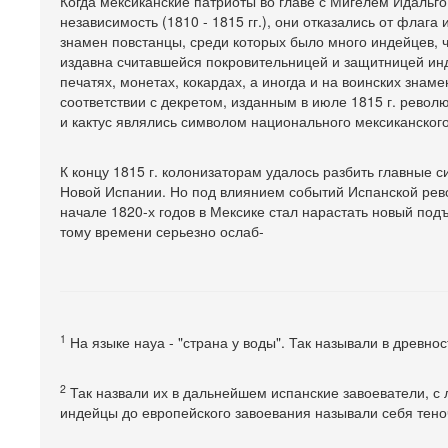
Когда мексиканские патриоты во главе с Мигелем Идальг
независимость (1810 - 1815 гг.), они отказались от флаг
знамен повстанцы, среди которых было много индейцев, 
издавна считавшейся покровительницей и защитницей инд
печатях, монетах, кокардах, а иногда и на воинских знам
соответствии с декретом, изданным в июле 1815 г. рево
и кактус являлись символом национального мексиканского
К концу 1815 г. колонизаторам удалось разбить главные с
Новой Испании. Но под влиянием событий Испанской рев
начале 1820-х годов в Мексике стал нарастать новый по
тому времени серьезно ослаб-
1
На языке науа - "страна у воды". Так называли в древно
2
Так назвали их в дальнейшем испанские завоеватели, с
индейцы до европейского завоевания называли себя тено