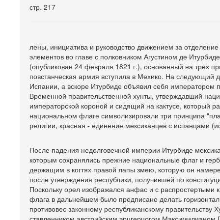
стр. 217
лены, инициатива и руководство движением за отделение
элементов во главе с полковником Агустином де Итурбид
(опубликован 24 февраля 1821 г.), основанный на трех пр
повстанческая армия вступила в Мехико. На следующий 
Испании, а вскоре Итурбиде объявил себя императором по
Временной правительственной хунты, утверждавший наци
императорской короной и сидящий на кактусе, который ра
национальном флаге символизировали три принципа "плана
религии, красная - единение мексиканцев с испанцами (и
После падения недолговечной империи Итурбиде мексиканс
которым сохранялись прежние национальные флаг и герб 
держащим в когтях правой лапы змею, которую он намере
после утверждения республики, получившей по конституц
Поскольку орел изображался анфас и с распростертыми к
флага в дальнейшем было предписано делать горизонтальн
противовес законному республиканскому правительству 
ставленником австрийским эрцгерцогом Максимилианом Г