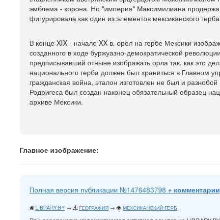
эмблема - корона. Но "империя" Максимилиана продержала
фигурировала как один из элементов мексиканского герба
В конце XIX - начале XX в. орел на гербе Мексики изобра
созданного в ходе буржуазно-демократической революции 1
предписывавший отныне изображать орла так, как это дел
национального герба должен был храниться в Главном упр
гражданская война, эталон изготовлен не был и разнобой 
Родригеса был создан наконец обязательный образец нац
архиве Мексики.
Главное изображение:
Полная версия публикации №1476483798
+ комментарии
LIBRARY.BY
→
ГЕОГРАФИЯ
→
МЕКСИКАНСКИЙ ГЕРБ