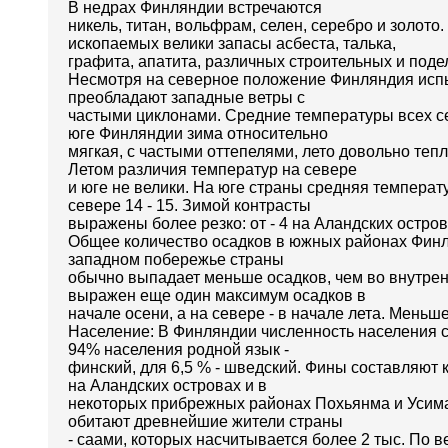
В недрах Финляндии встречаются
никель, титан, вольфрам, селен, серебро и золо
ископаемых велики запасы асбеста, талька,
графита, апатита, различных строительных и поде
Несмотря на северное положение Финляндия испы
преобладают западные ветры с
частыми циклонами. Средние температуры всех се
юге Финляндии зима относительно
мягкая, с частыми оттепелями, лето довольно тепл
Летом различия температур на севере
и юге не велики. На юге страны средняя температур
севере 14 - 15. Зимой контрасты
выражены более резко: от - 4 на Аландских остров
Общее количество осадков в южных районах Финлян
западном побережье страны
обычно выпадает меньше осадков, чем во внутрен
выражен еще один максимум осадков в
начале осени, а на севере - в начале лета. Меньш
Население: В Финляндии численность населения сост
94% населения родной язык -
финский, для 6,5 % - шведский. Фины составляют 
на Аландских островах и в
некоторых прибрежных районах Похьянма и Усима
обитают древнейшие жители страны
- саами, которых насчитывается более 2 тыс. По