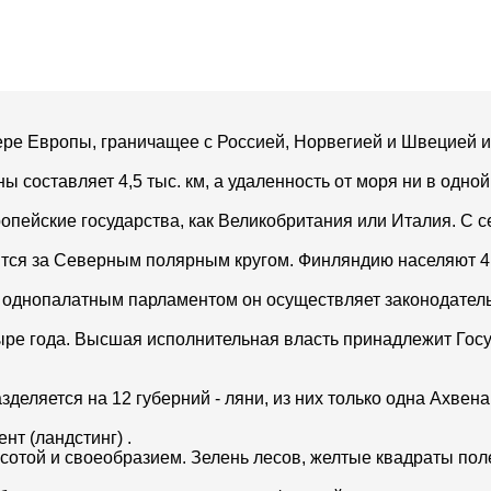
вере Европы, граничащее с Россией, Норвегией и Швецией
 составляет 4,5 тыс. км, а удаленность от моря ни в одной
ропейские государства, как Великобритания или Италия. С с
одится за Северным полярным кругом. Финляндию населяют 4
 с однопалатным парламентом он осуществляет законодател
ре года. Высшая исполнительная власть принадлежит Гос
еляется на 12 губерний - ляни, из них только одна Ахвен
т (ландстинг) .
отой и своеобразием. Зелень лесов, желтые квадраты пол