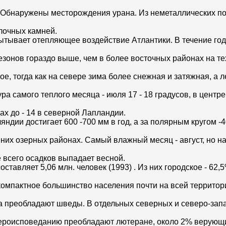
то. Обнаружены месторождения урана. Из неметаллических п
лочных камней.
тывает отепляющее воздействие Атлантики. В течение год
зонов гораздо выше, чем в более восточных районах на те
ое, тогда как на севере зима более снежная и затяжная, а 
а самого теплого месяца - июля 17 - 18 градусов, в центре 
ах до - 14 в северной Лапландии.
дии достигает 600 -700 мм в год, а за полярным кругом -4
них озерных районах. Самый влажный месяц - август, но на
е всего осадков выпадает весной.
авляет 5,06 млн. человек (1993) . Из них городское - 62,5
компактное большинство населения почти на всей территор
 преобладают шведы. В отдельных северных и северо-зап
 вероисповеданию преобладают лютеране, около 2% верующ