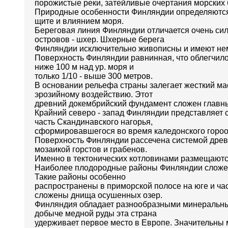
порожистые реки, затейливые очертания морских 
Природные особенности Финляндии определяются
щите и влиянием моря.
Береговая линия Финляндии отличается очень си
островов - шхер. Шхерные берега
Финляндии исключительно живописны и имеют нем
Поверхность Финляндии равнинная, что облегчило
ниже 100 м над ур. моря и
только 1/10 - выше 300 метров.
В основании рельефа страны залегает жесткий ма
эрозийному воздействию. Этот
древний докембрийский фундамент сложен главны
Крайний северо - запад Финляндии представляет 
часть Скандинавского нагорья,
сформировавшегося во время каледонского горо
Поверхность Финляндии рассечена системой древн
мозаикой горстов и грабенов.
Именно в тектонических котловинами размещаются
Наиболее плодородные районы Финляндии сложены
Такие районы особенно
распространены в приморской полосе на юге и ча
сложены днища осушенных озер.
Финляндия обладает разнообразными минеральным
добыче медной руды эта страна
удерживает первое место в Европе. Значительны м