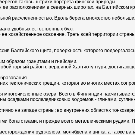
берегов таковы штрихи портрета финской природы.
 ее расположением в северных широтах, на Балтийском к
льной расчлененностью. Вдоль берега множество небольши
ало удобных естественных бухт.
 ее хозяйственное освоение. Треть всей территории стран
ссив Балтийского щита, поверхность которого подвергалас
м образом гранитами и гнейсами.
собой горный район с вершиной Халтиотунтури, достигающе
образования.
их тектонических трещин, которая во многих местах сопр
 многочисленные озера. Всего в Финляндии насчитывается
 осадками послеледниковых водоемов - глинами, суглинк
стично на западе страны; во внутренних областях тонкозе
и богатствами, и прежде всего металлическими рудами. П
есторождения руд железа, молибдена и цинка, а также вана