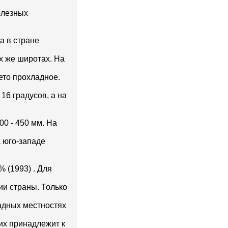
олезных
а в стране
х же широтах. На
лето прохладное.
16 градусов, а на
00 - 450 мм. На
 юго-западе
% (1993) . Для
ии страны. Только
адных местностях
их принадлежит к