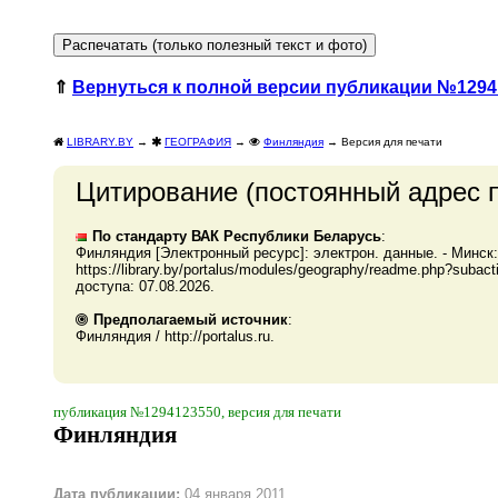
⇑
Вернуться к полной версии публикации №1294
LIBRARY.BY
→
ГЕОГРАФИЯ
→
Финляндия
→ Версия для печати
Цитирование (постоянный адрес 
По стандарту ВАК Республики Беларусь
:
Финляндия [Электронный ресурс]: электрон. данные. - Минск
https://library.by/portalus/modules/geography/readme.php?sub
доступа: 07.08.2026.
Предполагаемый источник
:
Финляндия / http://portalus.ru.
публикация №1294123550, версия для печати
Финляндия
Дата публикации:
04 января 2011