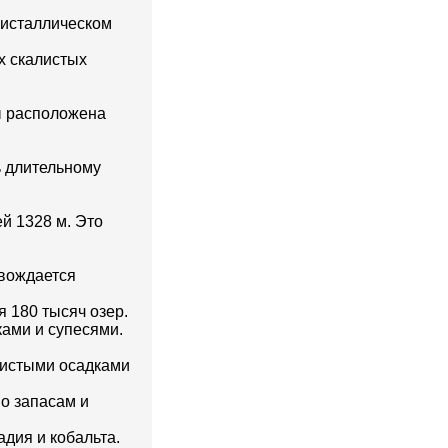
ристаллическом
х скалистых
ы расположена
ь длительному
й 1328 м. Это
овождается
 180 тысяч озер.
ами и супесями.
рнистыми осадками
о запасам и
дия и кобальта.