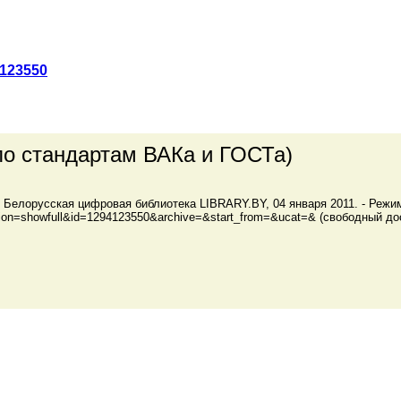
123550
по стандартам ВАКа и ГОСТа)
: Белорусская цифровая библиотека LIBRARY.BY, 04 января 2011. - Режи
action=showfull&id=1294123550&archive=&start_from=&ucat=& (свободный до