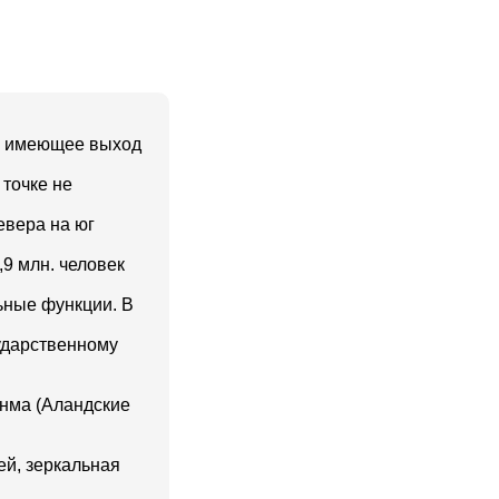
 и имеющее выход
 точке не
евера на юг
,9 млн. человек
ьные функции. В
ударственному
анма (Аландские
ей, зеркальная