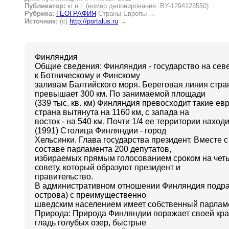
Публикатор:
ю.н.г. (номер депонирования: BY-1294123550)
Рубрика:
ГЕОГРАФИЯ
Страны Европы
→
Источник:
(c)
http://portalus.ru
→
Финляндия
Общие сведения: Финляндия - государство на се
к Ботническому и Финскому
заливам Балтийского моря. Береговая линия страны
превышает 300 км. По занимаемой площади
(339 тыс. кв. км) Финляндия превосходит такие ев
страна вытянута на 1160 км, с запада на
восток - на 540 км. Почти 1/4 ее территории нах
(1991) Столица Финляндии - город
Хельсинки. Глава государства президент. Вместе
составе парламента 200 депутатов,
избираемых прямым голосованием сроком на четы
совету, который образуют президент и
правительство.
В административном отношении Финляндия подразд
острова) с преимущественно
шведским населением имеет собственный парламен
Природа: Природа Финляндии поражает своей крас
гладь голубых озер, быстрые