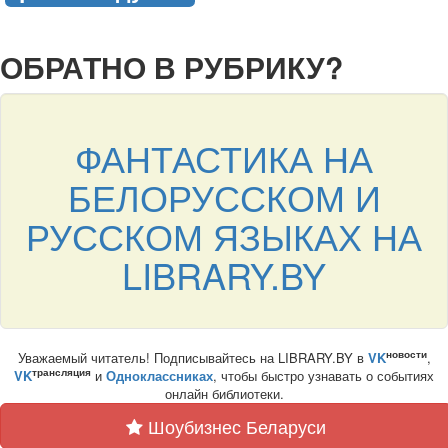
подняться наверх ↑
ОБРАТНО В РУБРИКУ?
ФАНТАСТИКА НА
БЕЛОРУССКОМ И
РУССКОМ ЯЗЫКАХ НА
LIBRARY.BY
новости
Уважаемый читатель! Подписывайтесь на LIBRARY.BY в
VK
,
трансляция
VK
и
Одноклассниках
, чтобы быстро узнавать о событиях
онлайн библиотеки.
Шоубизнес Беларуси