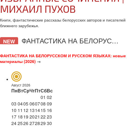
МИХАИЛ ПУХОВ
Книги, фантастические рассказы белорусских авторов и писателей
ближнего зарубежья.
ФАНТАСТИКА НА БЕЛОРУССКОМ И РУССКОМ ЯЗЫКАХ
NEW
ФАНТАСТИКА НА БЕЛОРУССКОМ И РУССКОМ ЯЗЫКАХ: новые
материалы (2026)
→
Август 2026
Пн
Вт
Ср
Чт
Пт
Сб
Вс
01
02
03
04
05
06
07
08
09
10
11
12
13
14
15
16
17
18
19
20
21
22
23
24
25
26
27
28
29
30