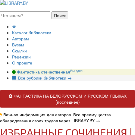
августа 2026, четверг
Каталог библиотеки
Авторам
Вузам
Ссылки
Рецензии
О проекте
Вы здесь
Фантастика отечественная
В
се рубрики библиотеки
→
ФАНТАСТИКА НА БЕЛОРУССКОМ И РУССКОМ ЯЗЫКАХ
(последнее)
Важная информация для авторов. Все преимущества
обнародования своих трудов через LIBRARY.BY
→
ИЗБРАННЫЕ СОЧИНЕНИЯ |