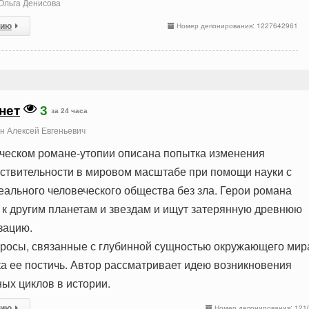
Oльга Денисова
сию
Номер депонирования: 1227642961
нет
3
за 24 часа
н Алексей Евгеньевич
ческом романе-утопии описана попытка изменения
твительности в мировом масштабе при помощи науки с
еального человеческого общества без зла. Герои романа
к другим планетам и звездам и ищут затерянную древнюю
зацию.
росы, связанные с глубинной сущностью окружающего мир
а ее постичь. Автор рассматривает идею возникновения
ых циклов в истории.
сию
Номер депонирования: 121