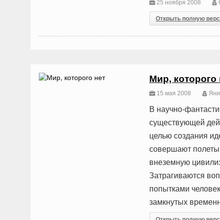
25 ноября 2008
Открыть полную вер
Мир, которого 
15 мая 2008
Яни
В научно-фантасти
существующей дейс
целью создания ид
совершают полеты 
внеземную цивили
Затрагиваются воп
попытками человек
замкнутых временн
Открыть полную вер