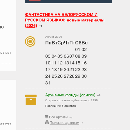
ФАНТАСТИКА НА БЕЛОРУССКОМ И
РУССКОМ ЯЗЫКАХ: новые материалы
(2026)
→
но
Август 2026
Пн
Вт
Ср
Чт
Пт
Сб
Вс
01
02
5231331
03
04
05
06
07
08
09
10
11
12
13
14
15
16
17
18
19
20
21
22
23
24
25
26
27
28
29
30
31
Архивные фонды (список)
→
Старые архивные публикации с 1999 г.
Последние 5 архивов:
Все архивы
→
Поиск по архивам
→
3722797