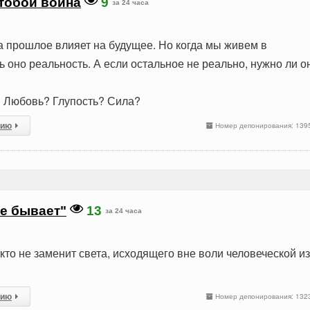
 тобой война
9
за 24 часа
да прошлое влияет на будущее. Но когда мы живем в
 оно реальность. А если остальное не реально, нужно ли о
 Любовь? Глупость? Сила?
сию
Номер депонирования: 139
не бывает"
13
за 24 часа
икто не заменит света, исходящего вне воли человеческой из
сию
Номер депонирования: 132