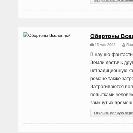
Обертоны Все
15 мая 2008
Яни
В научно-фантасти
Земли достичь друг
нетрадиционную ка
романе также затр
Затрагиваются воп
попытками человек
замкнутых временн
Открыть полную вер