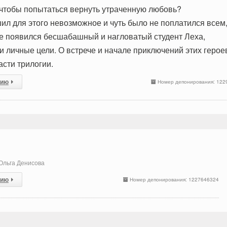
 чтобы попытаться вернуть утраченную любовь?
л для этого невозможное и чуть было не поплатился всем
е появился бесшабашный и нагловатый студент Леха,
 личные цели. О встрече и начале приключений этих герое
асти трилогии.
сию
Номер депонирования: 122
Oльга Денисова
сию
Номер депонирования: 1227646324