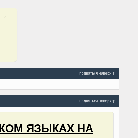
а
→
подняться наверх ↑
подняться наверх ↑
КОМ ЯЗЫКАХ НА