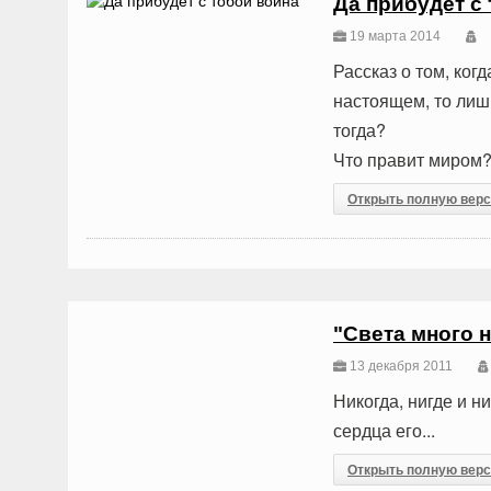
Да прибудет с
19 марта 2014
Рассказ о том, ког
настоящем, то лишь
тогда?
Что правит миром?
Открыть полную вер
"Света много 
13 декабря 2011
Никогда, нигде и н
сердца его...
Открыть полную вер