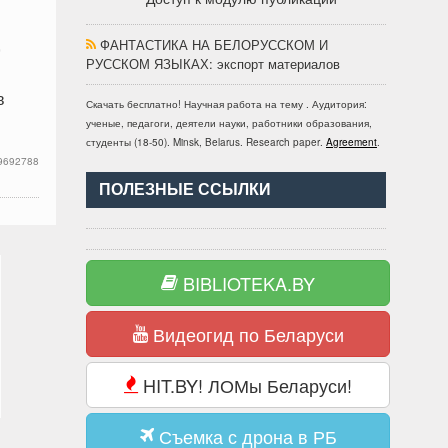
,
ФАНТАСТИКА НА БЕЛОРУССКОМ И
РУССКОМ ЯЗЫКАХ
: экспорт материалов
в
Скачать бесплатно!
Научная работа
на тему
. Аудитория:
ученые, педагоги, деятели науки, работники образования,
студенты
(
18-50
).
Minsk, Belarus
.
Research paper
.
Agreement
.
9692788
ПОЛЕЗНЫЕ ССЫЛКИ
BIBLIOTEKA.BY
Видеогид по Беларуси
HIT.BY! ЛОМы Беларуси!
Съемка с дрона в РБ