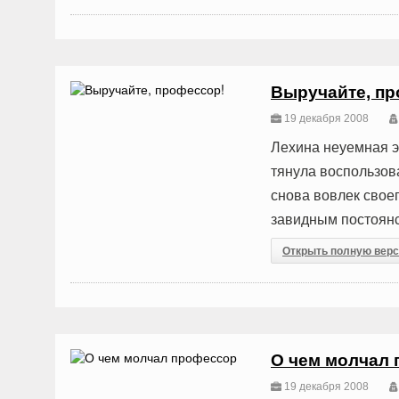
Выручайте, пр
19 декабря 2008
Лехина неуемная э
тянула воспользов
снова вовлек свое
завидным постоянст
Открыть полную вер
О чем молчал
19 декабря 2008