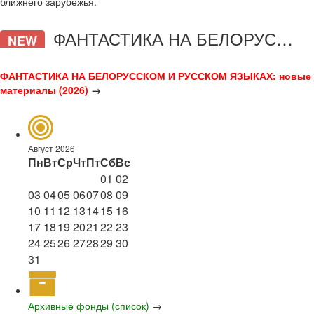
ближнего зарубежья.
ФАНТАСТИКА НА БЕЛОРУССКОМ И РУССКОМ ЯЗЫКАХ
NEW
ФАНТАСТИКА НА БЕЛОРУССКОМ И РУССКОМ ЯЗЫКАХ: новые
материалы (2026)
→
Август 2026
Пн
Вт
Ср
Чт
Пт
Сб
Вс
01
02
03
04
05
06
07
08
09
10
11
12
13
14
15
16
17
18
19
20
21
22
23
24
25
26
27
28
29
30
31
Архивные фонды (список)
→