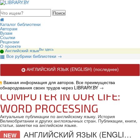
августа 2026, воскресенье
Каталог библиотеки
Авторам
Вузам
Ссылки
Рецензии
О проекте
Вы здесь
Английский язык
В
се рубрики библиотеки
→
АНГЛИЙСКИЙ ЯЗЫК (ENGLISH)
(последнее)
Важная информация для авторов. Все преимущества
обнародования своих трудов через LIBRARY.BY
→
COMPUTER IN OUR LIFE:
WORD PROCESSING
Актуальные публикации по английскому языку. История
Великобритании и других англоязычных стран. Публикации, книги,
статьи, заметки на английском языке.
АНГЛИЙСКИЙ ЯЗЫК (ENGLISH)
NEW