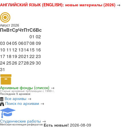
АНГЛИЙСКИЙ ЯЗЫК (ENGLISH): новые материалы (2026)
→
Август 2026
Пн
Вт
Ср
Чт
Пт
Сб
Вс
01
02
03
04
05
06
07
08
09
10
11
12
13
14
15
16
17
18
19
20
21
22
23
24
25
26
27
28
29
30
31
Архивные фонды (список)
→
Старые архивные публикации с 1999 г.
Последние 5 архивов:
Все архивы
→
Поиск по архивам
→
Студенческие работы
→
Есть новые!
2026-08-09
Минская коллекция рефератов