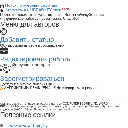
Поиск по учебным работам
1 клик!
Загрузить на LIBRARY.BY свои
Помогите таким же студентам, как и Вы - опубликуйте свои
студенческие работы, презентации. Спасибо!
Меню для авторов
Добавить статью
Обнародовать свои произведения
Редактировать работы
Для действующих авторов
Зарегистрироваться
Доступ к модулю публикаций
АНГЛИЙСКИЙ ЯЗЫК (ENGLISH)
: экспорт материалов
Скачать бесплатно!
Научная работа
на тему COMPUTER IN OUR LIFE: WORD
PROCESSING
. Аудитория:
ученые, педагоги, деятели науки, работники образования,
студенты
(
18-50
).
Minsk, Belarus
.
Research paper
.
Agreement
.
Полезные ссылки
О библиотеке library.by