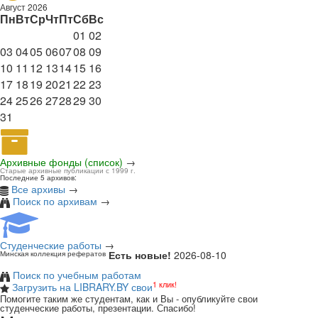
Август 2026
Пн
Вт
Ср
Чт
Пт
Сб
Вс
01
02
03
04
05
06
07
08
09
10
11
12
13
14
15
16
17
18
19
20
21
22
23
24
25
26
27
28
29
30
31
Архивные фонды (список)
→
Старые архивные публикации с 1999 г.
Последние 5 архивов:
Все архивы
→
Поиск по архивам
→
Студенческие работы
→
Есть новые!
2026-08-10
Минская коллекция рефератов
Поиск по учебным работам
1 клик!
Загрузить на LIBRARY.BY свои
Помогите таким же студентам, как и Вы - опубликуйте свои
студенческие работы, презентации. Спасибо!