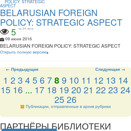
BELARUSIAN FOREIGN
POLICY: STRATEGIC ASPECT
5
за 24 часа
09 июня 2016
BELARUSIAN FOREIGN POLICY: STRATEGIC ASPECT
Открыть полную версию
←
Предыдущая
Следующая
→
1
2
3
4
5
6
7
8
9
10
11
12
13
14
15
16
...
17
18
19
20
21
22
23
24
25
26
Публикации, отправленные в архив рубрики
подняться наверх ↑
ПАРТНЁРЫ БИБЛИОТЕКИ