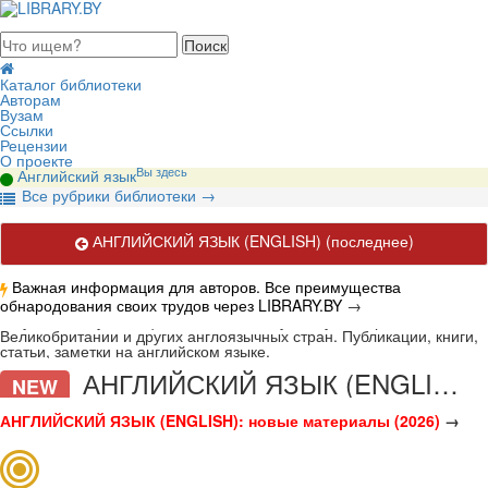
августа 2026, понедельник
Каталог библиотеки
Авторам
Вузам
Ссылки
Рецензии
О проекте
Вы здесь
Английский язык
В
се рубрики библиотеки
→
АНГЛИЙСКИЙ ЯЗЫК (ENGLISH)
(последнее)
Важная информация для авторов. Все преимущества
обнародования своих трудов через LIBRARY.BY
→
Актуальные публикации по английскому языку. История
Великобритании и других англоязычных стран. Публикации, книги,
статьи, заметки на английском языке.
АНГЛИЙСКИЙ ЯЗЫК (ENGLISH)
NEW
АНГЛИЙСКИЙ ЯЗЫК (ENGLISH): новые материалы (2026)
→