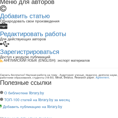
Меню для авторов
Добавить статью
Обнародовать свои произведения
Редактировать работы
Для действующих авторов
Зарегистрироваться
Доступ к модулю публикаций
АНГЛИЙСКИЙ ЯЗЫК (ENGLISH)
: экспорт материалов
Скачать бесплатно!
Научная работа
на тему
. Аудитория:
ученые, педагоги, деятели науки,
работники образования, студенты
(
18-50
).
Minsk, Belarus
.
Research paper
.
Agreement
.
Полезные ссылки
О библиотеке library.by
ТОП-100 статей на library.by за месяц
Добавить публикацию на library.by