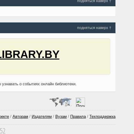
подняться наверх ↑
подняться наверх ↑
LIBRARY.BY
о узнавать о событиях онлайн библиотеки.
оекте
/
Авторам
/
Издателям
/
Вузам
/
Правила
/
Техподдержка
352