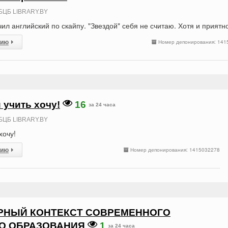
БЦБ LIBRARY.BY
ил английский по скайпу. "Звездой" себя не считаю. Хотя и приятно.
сию
Номер депонирования: 141
 учить хочу!
16
за 24 часа
БЦБ LIBRARY.BY
хочу!
сию
Номер депонирования: 1415032278
РНЫЙ КОНТЕКСТ СОВРЕМЕННОГО
О ОБРАЗОВАНИЯ
1
за 24 часа