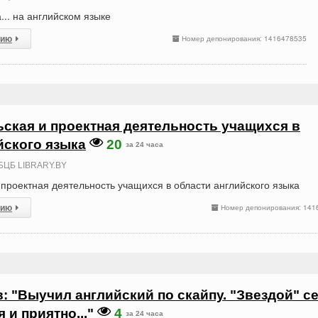
... на английском языке
сию
Номер депонирования: 1416478535
ская и проектная деятельность учащихся в
йского языка
20
за 24 часа
БЦБ LIBRARY.BY
проектная деятельность учащихся в области английского языка
сию
Номер депонирования: 141
: "Выучил английский по скайпу. "Звездой" с
 и приятно..."
4
за 24 часа