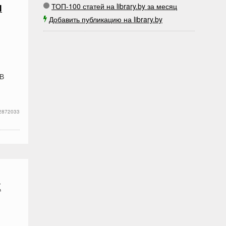
ТОП-100 статей на library.by за месяц
Я
Добавить публикацию на library.by
В
2872033
К