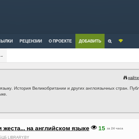
СЫЛКИ
РЕЦЕНЗИИ
О ПРОЕКТЕ
ДОБАВИТЬ
→
найти
языку. История Великобритании и других англоязычных стран. Пуб
ыке.
 жеста... на английском языке
15
за 24 часа
БЦБ LIBRARY.BY