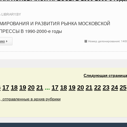
 LIBRARY.BY
МИРОВАНИЯ И РАЗВИТИЯ РЫНКА МОСКОВСКОЙ
ЕССЫ В 1990-2000-е годы
сию
Номер депонирования: 140
Следующая
страниц
6
17
18
19
20
21
...
17
18
19
20
21
22
23
24
25
, отправленные в архив рубрики