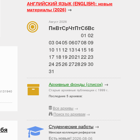
АНГЛИЙСКИЙ ЯЗЫК (ENGLISH): новые
материалы (2026)
→
Август 2026
Пн
Вт
Ср
Чт
Пт
Сб
Вс
01
02
03
04
05
06
07
08
09
10
11
12
13
14
15
16
17
18
19
20
21
22
23
24
25
26
27
28
29
30
31
Архивные фонды (список)
→
Старые архивные публикации с 1999 г.
6131940
Последние 5 архивов:
Все архивы
→
Поиск по архивам
→
Студенческие работы
→
ебя
Минская коллекция рефератов
Есть новые!
2026-08-06