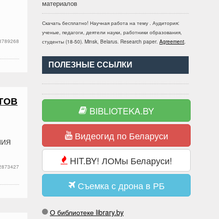
материалов
Скачать бесплатно!
Научная работа
на тему
. Аудитория:
ученые, педагоги, деятели науки, работники образования,
3789268
студенты
(
18-50
).
Minsk, Belarus
.
Research paper
.
Agreement
.
ПОЛЕЗНЫЕ ССЫЛКИ
ТОВ
BIBLIOTEKA.BY
Видеогид по Беларуси
НИЯ
HIT.BY! ЛОМы Беларуси!
2873427
Съемка с дрона в РБ
О библиотеке library.by