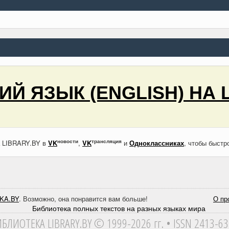
Й ЯЗЫК (ENGLISH) НА 
новости
трансляция
а LIBRARY.BY в
VK
,
VK
и
Одноклассниках
, чтобы быстр
KA.BY
. Возможно, она понравится вам больше!
О пр
ИБЛИОТЕКА
LIBRARY.BY © 1999-2026 гг.
• ISSN 2413-6