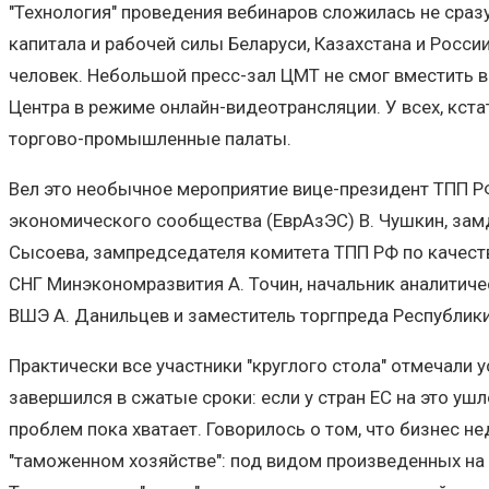
"Технология" проведения вебинаров сложилась не сразу.
капитала и рабочей силы Беларуси, Казахстана и Росси
человек. Небольшой пресс-зал ЦМТ не смог вместить в
Центра в режиме онлайн-видеотрансляции. У всех, кст
торгово-промышленные палаты.
Вел это необычное мероприятие вице-президент ТПП РФ
экономического сообщества (ЕврАзЭС) В. Чушкин, зам
Сысоева, зампредседателя комитета ТПП РФ по качеств
СНГ Минэкономразвития А. Точин, начальник аналитиче
ВШЭ А. Данильцев и заместитель торгпреда Республики 
Практически все участники "круглого стола" отмечали
завершился в сжатые сроки: если у стран ЕС на это уш
проблем пока хватает. Говорилось о том, что бизнес н
"таможенном хозяйстве": под видом произведенных на т