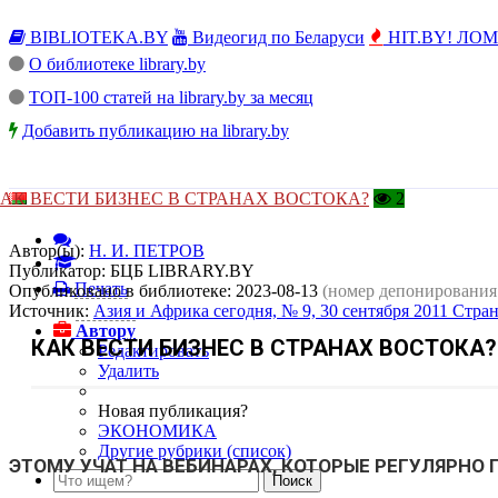
BIBLIOTEKA.BY
Видеогид по Беларуси
HIT.BY! ЛОМы
О библиотеке library.by
ТОП-100 статей на library.by за месяц
Добавить публикацию на library.by
АК ВЕСТИ БИЗНЕС В СТРАНАХ ВОСТОКА?
2
Автор(ы):
Н. И. ПЕТРОВ
Публикатор:
БЦБ LIBRARY.BY
Печать
Опубликовано в библиотеке:
2023-08-13
(номер депонирования
Источник:
Азия и Африка сегодня, № 9, 30 сентября 2011 Стра
Автору
КАК ВЕСТИ БИЗНЕС В СТРАНАХ ВОСТОКА?
Редактировать
Удалить
Новая публикация?
ЭКОНОМИКА
Другие рубрики (список)
ЭТОМУ УЧАТ НА ВЕБИНАРАХ, КОТОРЫЕ РЕГУЛЯРНО