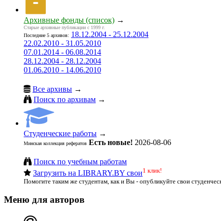
Архивные фонды (список)
→
Старые архивные публикации с 1999 г.
18.12.2004 - 25.12.2004
Последние 5 архивов:
22.02.2010 - 31.05.2010
07.01.2014 - 06.08.2014
28.12.2004 - 28.12.2004
01.06.2010 - 14.06.2010
Все архивы
→
Поиск по архивам
→
Студенческие работы
→
Есть новые!
2026-08-06
Минская коллекция рефератов
Поиск по учебным работам
1 клик!
Загрузить на LIBRARY.BY свои
Помогите таким же студентам, как и Вы - опубликуйте свои студенчес
Меню для авторов