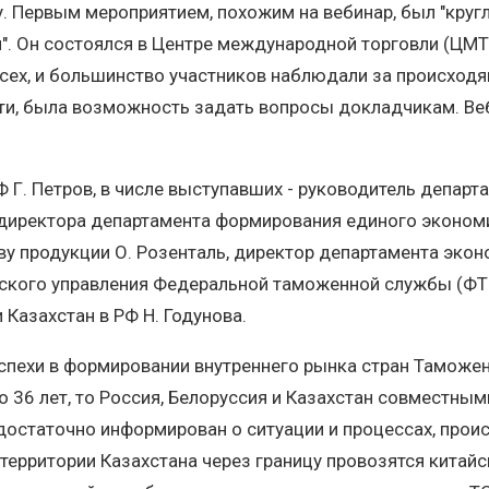
 Первым мероприятием, похожим на вебинар, был "круглый
и". Он состоялся в Центре международной торговли (ЦМТ
сех, и большинство участников наблюдали за происходя
ати, была возможность задать вопросы докладчикам. Ве
 Г. Петров, в числе выступавших - руководитель департ
директора департамента формирования единого экономи
у продукции О. Розенталь, директор департамента экон
ского управления Федеральной таможенной службы (ФТС)
Казахстан в РФ Н. Годунова.
 успехи в формировании внутреннего рынка стран Тамож
ло 36 лет, то Россия, Белоруссия и Казахстан совместны
едостаточно информирован о ситуации и процессах, проис
ерритории Казахстана через границу провозятся китайск