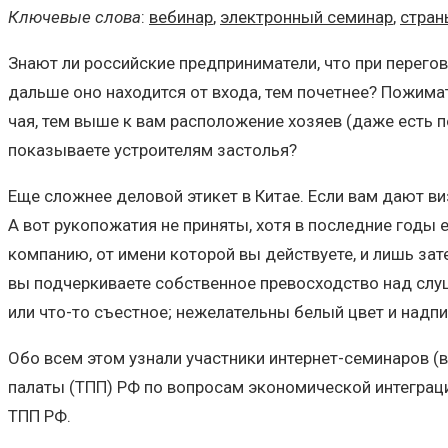
Ключевые слова
:
вебинар
,
электронный семинар
,
стран
Знают ли российские предприниматели, что при перегов
дальше оно находится от входа, тем почетнее? Пожимат
чая, тем выше к вам расположение хозяев (даже есть п
показываете устроителям застолья?
Еще сложнее деловой этикет в Китае. Если вам дают ви
А вот рукопожатия не приняты, хотя в последние годы 
компанию, от имени которой вы действуете, и лишь зате
вы подчеркиваете собственное превосходство над слуш
или что-то съестное; нежелательны белый цвет и над
Обо всем этом узнали участники интернет-семинаров (
палаты (ТПП) РФ по вопросам экономической интегра
ТПП РФ.