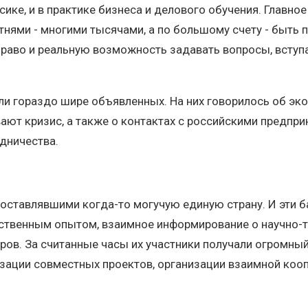
сике, и в практике бизнеса и делового обучения. Главно
тнями - многими тысячами, а по большому счету - быть 
право и реальную возможность задавать вопросы, вступа
ыли гораздо шире объявленных. На них говорилось об э
вают кризис, а также о контактах с российскими предп
дничества.
оставлявшими когда-то могучую единую страну. И эти б
ственным опытом, взаимное информирование о научно-т
ров. За считанные часы их участники получали огромн
изации совместных проектов, организации взаимной коо