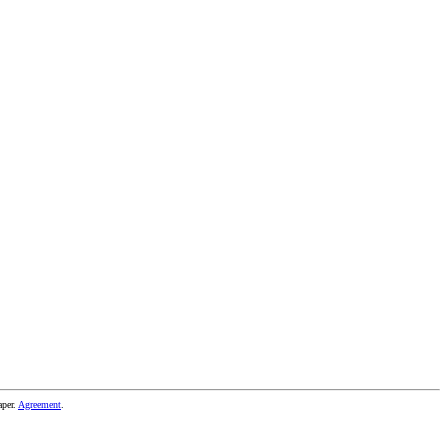
aper
.
Agreement
.