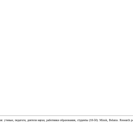
ия:
ученые, педагоги, деятели науки, работники образования, студенты
(
18-50
).
Minsk, Belarus
.
Research p