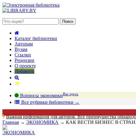
 августа 2026, четверг
Каталог библиотеки
Авторам
Вузам
Ссылки
Рецензии
О проекте
Добавить
Вы здесь
Вопросы экономики
В
се рубрики библиотеки
→
Важная информация для авторов. Все преимущества обнарод
Главная
→
ЭКОНОМИКА
→
КАК ВЕСТИ БИЗНЕС В СТРА