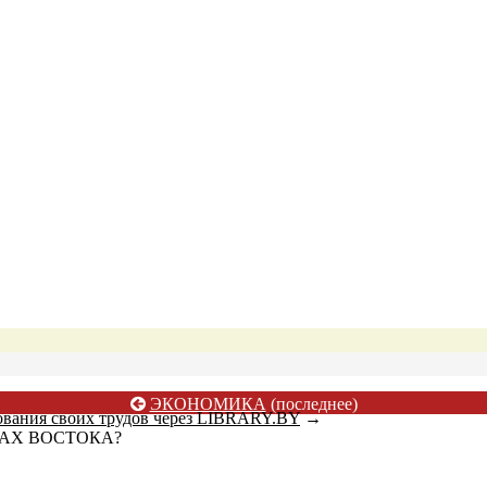
ЭКОНОМИКА
(последнее)
ования своих трудов через LIBRARY.BY
→
НАХ ВОСТОКА?