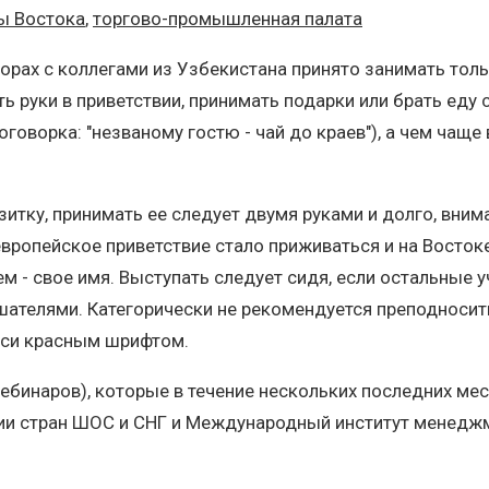
ы Востока
,
торгово-промышленная палата
орах с коллегами из Узбекистана принято занимать толь
ь руки в приветствии, принимать подарки или брать еду
оговорка: "незваному гостю - чай до краев"), а чем чащ
зитку, принимать ее следует двумя руками и долго, вним
европейское приветствие стало приживаться и на Восток
м - свое имя. Выступать следует сидя, если остальные 
ателями. Категорически не рекомендуется преподносить
писи красным шрифтом.
вебинаров), которые в течение нескольких последних 
ции стран ШОС и СНГ и Международный институт менед