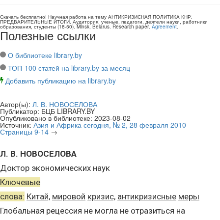
Скачать бесплатно!
Научная работа
на тему АНТИКРИЗИСНАЯ ПОЛИТИКА КНР:
ПРЕДВАРИТЕЛЬНЫЕ ИТОГИ
. Аудитория:
ученые, педагоги, деятели науки, работники
образования, студенты
(
18-50
).
Minsk, Belarus
.
Research paper
.
Agreement
.
Полезные ссылки
О библиотеке library.by
ТОП-100 статей на library.by за месяц
Добавить публикацию на library.by
Автор(ы):
Л. В. НОВОСЕЛОВА
Публикатор:
БЦБ LIBRARY.BY
Опубликовано в библиотеке:
2023-08-02
Источник:
Азия и Африка сегодня, № 2, 28 февраля 2010
Страницы 9-14
→
Л. В. НОВОСЕЛОВА
Доктор экономических наук
Ключевые
слова:
Китай,
мировой
кризис,
антикризисные
меры
Глобальная рецессия не могла не отразиться на