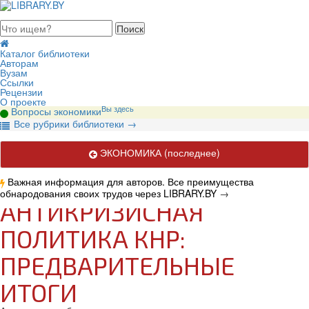
августа 2026, четверг
Каталог библиотеки
Авторам
Вузам
Ссылки
Рецензии
О проекте
Вы здесь
Вопросы экономики
В
се рубрики библиотеки
→
ЭКОНОМИКА
(последнее)
Важная информация для авторов. Все преимущества
обнародования своих трудов через LIBRARY.BY
→
АНТИКРИЗИСНАЯ
ПОЛИТИКА КНР:
ПРЕДВАРИТЕЛЬНЫЕ
ИТОГИ