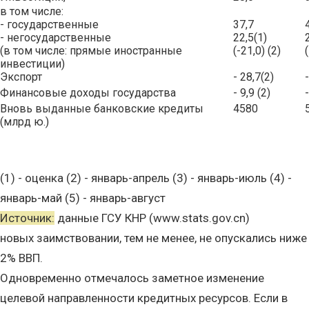
в том числе:
- государственные
37,7
- негосударственные
22,5(1)
(в том числе: прямые иностранные
(-21,0) (2)
инвестиции)
Экспорт
- 28,7(2)
Финансовые доходы государства
- 9,9 (2)
-
Вновь выданные банковские кредиты
4580
(млрд ю.)
(1) - оценка (2) - январь-апрель (3) - январь-июль (4) -
январь-май (5) - январь-август
Источник:
данные ГСУ КНР (www.stats.gov.cn)
новых заимствовании, тем не менее, не опускались ниже
2% ВВП.
Одновременно отмечалось заметное изменение
целевой направленности кредитных ресурсов. Если в