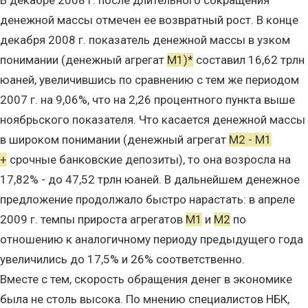
В декабре 2008 г. после длительного сокращения
денежной массы отмечен ее возвратный рост. В конце
декабря 2008 г. показатель денежной массы в узком
понимании (денежный агрегат
М1)*
составил 16,62 трлн
юаней, увеличившись по сравнению с тем же периодом
2007 г. на 9,06%, что на 2,26 процентного пункта выше
ноябрьского показателя. Что касается денежной массы
в широком понимании (денежный агрегат
М2 - М1
+
срочные банковские депозиты), то она возросла на
17,82% - до 47,52 трлн юаней. В дальнейшем денежное
предложение продолжало быстро нарастать: в апреле
2009 г. темпы прироста агрегатов
М1
и
М2
по
отношению к аналогичному периоду предыдущего года
увеличились до 17,5% и 26% соответственно.
Вместе с тем, скорость обращения денег в экономике
была не столь высока. По мнению специалистов НБК,