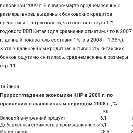
половиной 2009 г. В январе-марте среднемесячные
размеры вновь выданных банковских кредитов
превысили 1,5 трлн юаней, что соответствует 5%
годового ВВП Китая (для сравнения отметим, что в 2007
г. данный показатель составил 1%, а в 2008 г. 1,35%).
Хотя в дальнейшем кредитная активность китайских
банков ощутимо снизилась, среднемесячные размеры
стр. 11
Таблица
Прирост/падение экономики КНР в 2009 г. по
сравнению с аналогичным периодом 2008 г.,
%
I кв.
I
Валовой внутренний продукт
6,1
Добавленная стоимость в промышленности
5,1
Инвестиции,
28,6