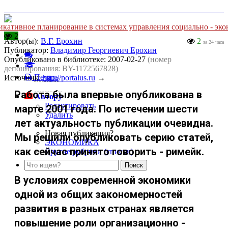
кативное планирование в системах управления социально - эк
2
Автор(ы):
В.Г. Ерохин
2
за 24 часа
Публикатор:
Владимир Георгиевич Ерохин
Опубликовано в библиотеке:
2007-02-27
(номер
депонирования: BY-1172567828)
Печать
Источник:
http://portalus.ru
→
Работа была впервые опубликована в
Автору
Редактировать
марте 2001 года. По истечении шести
Удалить
лет актуальность публикации очевидна.
Новая публикация?
Мы решили опубликовать серию статей,
ЭКОНОМИКА
как сейчас принято говорить - римейк.
Другие рубрики (список)
В условиях современной экономики
одной из общих закономерностей
развития в разных странах является
повышение роли организационно -