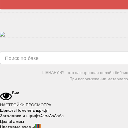
LIBRARY.BY - это электронная онлайн библи
При использовании материалов
Вид
НАСТРОЙКИ ПРОСМОТРА
Шрифты
Поменять шрифт
Заголовки и шрифт
Aa
Aa
Aa
Aa
Aa
Цвета
Гаммы
Цветовые схемы