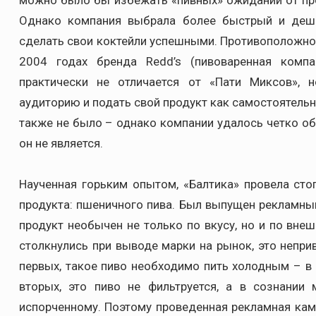
можно было бы избежать «пивных» ожиданий от пр
Однако компания выбрала более быстрый и деше
сделать свои коктейли успешными. Противоположнос
2004 годах бренда Redd’s (пивоваренная компа
практически не отличается от «Пати Миксов», 
аудиторию и подать свой продукт как самостоятель
также не было – однако компании удалось четко объ
он не является.
Наученная горьким опытом, «Балтика» провела ст
продукта: пшеничного пива. Был выпущен рекламный
продукт необычен не только по вкусу, но и по вне
столкнулись при выводе марки на рынок, это неприв
первых, такое пиво необходимо пить холодным – в 
вторых, это пиво не фильтруется, а в сознании
испорченному. Поэтому проведенная рекламная камп