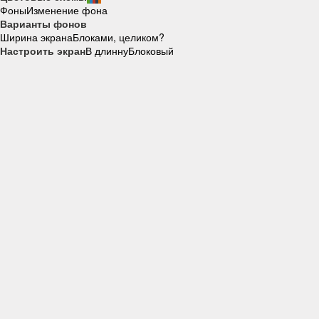
Фоны
Изменение фона
Варианты фонов
Ширина экрана
Блоками, целиком?
Настроить экран
В длинну
Блоковый