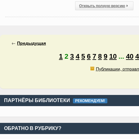
Открыть полную версию
←
Предыдущая
1
2
3
4
5
6
7
8
9
10
...
40
4
Публикации, отправл
ПАРТНЁРЫ БИБЛИОТЕКИ
РЕКОМЕНДУЕМ!
ОБРАТНО В РУБРИКУ?