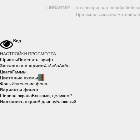
LIBRARY.BY - это электронная онлайн библи
При использовании материалов
Вид
НАСТРОЙКИ ПРОСМОТРА
Шрифты
Поменять шрифт
Заголовки и шрифт
Aa
Aa
Aa
Aa
Aa
Цвета
Гаммы
Цветовые схемы
Фоны
Изменение фона
Варианты фонов
Ширина экрана
Блоками, целиком?
Настроить экран
В длинну
Блоковый