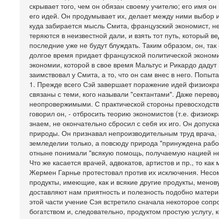
скрывает того, чем он обязан своему учителю; его имя о
его идей. Он продумывает их, делает между ними выбор и
куда забирается мысль Смита, французский экономист, не
теряются в неизвестной дали, и взять тот путь, который в
последние уже не будут блуждать. Таким образом, он, так 
долгое время придает французской политической экономи
экономии, которой в свое время Мальтус и Рикардо дадут 
заимствовал у Смита, а то, что он сам внес в него. Попыт
1. Прежде всего Сэй завершает поражение идей физиокр
связаны с теми, кого называли "сектантами". Даже перев
неопровержимыми. С практической стороны превосходство
говорил он, - отбросить теорию экономистов (т.е. физиокр
знаем, не окончательно сбросил с себя их иго. Он допус
природы. Он признавал непроизводительным труд врача, с
земледелии только, а повсюду природа "принуждена работ
отныне понимали "всякую помощь, получаемую нацией неп
Что же касается врачей, адвокатов, артистов и пр., то ка
Жермен Гарнье протестовал против их исключения. Несом
продукты, имеющие, как и всякие другие продукты, менов
доставляют нам приятность и полезность подобно матери
этой части учение Сэя встретило сначала некоторое сопр
богатством и, следовательно, продуктом простую услугу, 