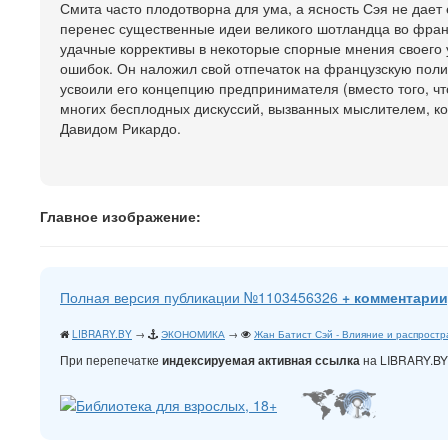
Смита часто плодотворна для ума, а ясность Сэя не дает
перенес существенные идеи великого шотландца во франц
удачные коррективы в некоторые спорные мнения своего 
ошибок. Он наложил свой отпечаток на французскую пол
усвоили его концепцию предпринимателя (вместо того, что
многих бесплодных дискуссий, вызванных мыслителем, ко
Давидом Рикардо.
Главное изображение:
Полная версия публикации №1103456326
+ комментарии
LIBRARY.BY
→
ЭКОНОМИКА
→
Жан Батист Сэй - Влияние и распростр
При перепечатке
на LIBRARY.B
индексируемая активная ссылка