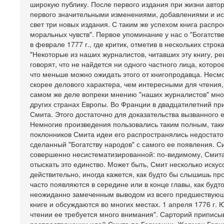
широкую публику. После первого издания при жизни автора
первого значительными изменениями, добавлениями и исп
свет три новых издания. С таким же успехом книга распр
моральных чувств". Первое упоминание у нас о "Богатстве
в феврале 1777 г., где критик, отметив в нескольких стр
"Некоторые из наших журналистов, читавших эту книгу, ре
говорят, что не найдется ни одного частного лица, котор
что меньше можно ожидать этого от книгопродавца. Несмо
скорее делового характера, чем интересными для чтения, 
самом же деле вопреки мнению "наших журналистов" мног
других странах Европы. Во Франции в двадцатилетний при
Смита. Этого достаточно для доказательства вызванного е
Немногие произведения пользовались таким полным, таки
поклонников Смита идеи его распространялись недостаточн
сделанный "Богатству народов" с самого ее появления. 
совершенно несистематизированной: по-видимому, Смита 
отыскать это единство. Может быть, Смит несколько иску
действительно, иногда кажется, как будто бы слышишь 
часто появляются в середине или в конце главы, как будт
неожиданно замеченным выводом из всего предшествующег
книге и обсуждаются во многих местах. 1 апреля 1776 г. 
чтении ее требуется много внимания". Сарторий приписы