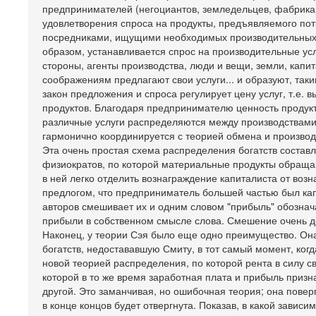
предпринимателей (негоциантов, земледельцев, фабрика
удовлетворения спроса на продукты, предъявляемого пот
посредниками, ищущими необходимых производительных ус
образом, устанавливается спрос на производительные услу
стороны, агенты производства, люди и вещи, земли, кап
соображениям предлагают свои услуги... и образуют, таки
закон предложения и спроса регулирует цену услуг, т.е. 
продуктов. Благодаря предпринимателю ценность продук
различные услуги распределяются между производствами
гармонично координируется с теорией обмена и производ
Эта очень простая схема распределения богатств составл
физиократов, по которой материальные продукты обраща
в ней легко отделить вознаграждение капиталиста от во
предлогом, что предприниматель большей частью был кап
авторов смешивает их и одним словом "прибыль" обознача
прибыли в собственном смысле слова. Смешение очень дос
Наконец, у теории Сэя было еще одно преимущество. Он
богатств, недостававшую Смиту, в тот самый момент, ког
новой теорией распределения, по которой рента в силу с
которой в то же время заработная плата и прибыль призн
другой. Это заманчивая, но ошибочная теория; она повер
в конце концов будет отвергнута. Показав, в какой завис