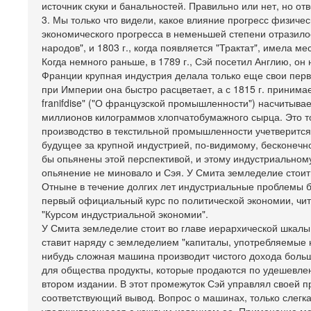
источник скуки и банальностей. Правильно или нет, но отв
3. Мы только что видели, какое влияние прогресс физиче
экономического прогресса в неменьшей степени отразилос
народов", и 1803 г., когда появляется "Трактат", имела
Когда немного раньше, в 1789 г., Сэй посетил Англию, о
Франции крупная индустрия делала только еще свои перв
при Империи она быстро расцветает, а с 1815 г. принимае
franifdise" ("О французской промышленности") насчитывае
миллионов килограммов хлопчатобумажного сырца. Это тол
производство в текстильной промышленности учетверится.
будущее за крупной индустрией, по-видимому, бесконечно
бы опьянены этой перспективой, и этому индустриально
опьянение не миновало и Сэя. У Смита земледелие стоит 
Отныне в течение долгих лет индустриальные проблемы б
первый официальный курс по политической экономии, чит
"Курсом индустриальной экономии".
У Смита земледелие стоит во главе иерархической шкалы 
ставит наряду с земледелием "капиталы, употребляемые н
нибудь сложная машина производит чистого дохода больше
для общества продукты, которые продаются по удешевлен
втором издании. В этот промежуток Сэй управлял своей п
соответствующий вывод. Вопрос о машинах, только слегка