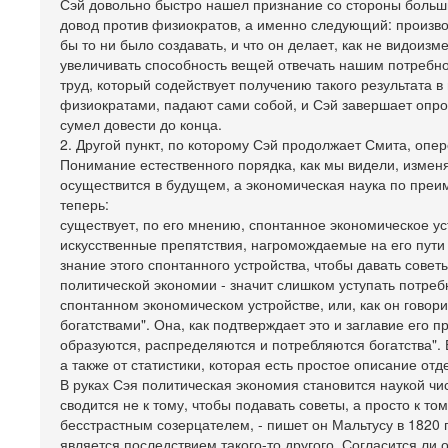
Сэй довольно быстро нашел признание со стороны больши
довод против физиократов, а именно следующий: произво
бы то ни было создавать, и что он делает, как не видоиз
увеличивать способность вещей отвечать нашим потребно
труд, который содействует получению такого результата в
физиократами, падают сами собой, и Сэй завершает опро
сумел довести до конца.
2. Другой пункт, по которому Сэй продолжает Смита, опе
Понимание естественного порядка, как мы видели, изменя
осуществится в будущем, а экономическая наука по преи
теперь:
существует, по его мнению, спонтанное экономическое уст
искусственные препятствия, нагромождаемые на его пути
знание этого спонтанного устройства, чтобы давать сове
политической экономии - значит слишком уступать потреб
спонтанном экономическом устройстве, или, как он говор
богатствами". Она, как подтверждает это и заглавие его 
образуются, распределяются и потребляются богатства". 
а также от статистики, которая есть простое описание о
В руках Сэя политическая экономия становится наукой чис
сводится не к тому, чтобы подавать советы, а просто к т
бесстрастным созерцателем, - пишет он Мальтусу в 1820 г
является последствием такого-то другого. Согласится ли о