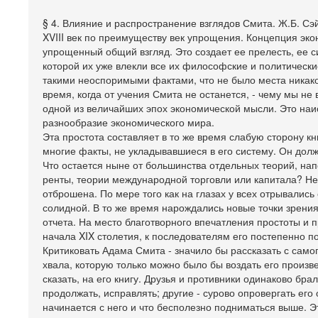
§ 4. Влияние и распространение взглядов Смита. Ж.Б. Сэ
XVIII век по преимуществу век упрощения. Концепция эк
упрощенный общий взгляд. Это создает ее прелесть, ее с
которой их уже влекли все их философские и политически
такими неоспоримыми фактами, что не было места никако
время, когда от учения Смита не останется, - чему мы не
одной из величайших эпох экономической мысли. Это наи
разнообразие экономического мира.
Эта простота составляет в то же время слабую сторону кн
многие факты, не укладывавшиеся в его систему. Он до
Что остается ныне от большинства отдельных теорий, нап
ренты, теории международной торговли или капитала? Нет
отброшена. По мере того как на глазах у всех отрывалис
солидной. В то же время нарождались новые точки зрения
отчета. На место благотворного впечатления простоты и 
начала XIX столетия, к последователям его постепенно 
Критиковать Адама Смита - значило бы рассказать с само
хвала, которую только можно было бы воздать его произв
сказать, на его книгу. Друзья и противники одинаково бра
продолжать, исправлять; другие - сурово опровергать ег
начинается с него и что бесполезно подниматься выше. 