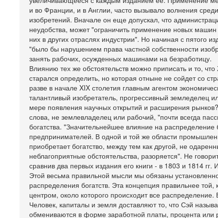
увеличивающееся с каждым изданием ее. Применение мех
и во Франции, и в Англии, часто вызывало волнения среди
изобретений. Вначале он еще допускал, что администрац
неудобства, может "ограничить применение новых машин о
них в других отраслях индустрии". Но начиная с пятого и
"было бы нарушением права частной собственности изобр
занять рабочих, осужденных машинами на безработицу.
Влиянию тех же обстоятельств можно приписать и то, что
старался определить, но которая отныне не сойдет со с
разве в начале XIX столетия главным агентом экономиче
талантливый изобретатель, прогрессивный земледелец ил
мере появления научных открытий и расширения рынков? 
слова, не землевладелец или рабочий, "почти всегда пасс
богатства. "Значительнейшее влияние на распределение бо
предпринимателей. В одной и той же области промышлен
приобретает богатство, между тем как другой, не одарен
неблагоприятные обстоятельства, разоряется". Не говорит
сравнив два первых издания его книги - в 1803 и 1814 гг. 
Этой весьма правильной мысли мы обязаны установленн
распределения богатств. Эта концепция правильнее той,
центром, около которого происходит все распределение
Человек, капиталы и земля доставляют то, что Сэй назыв
обмениваются в форме заработной платы, процента или 