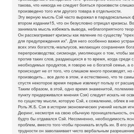
такова, что никогда не следует бояться произвести слишк
произведено того или другого товара в отдельности.
Эту верную мысль Сэй часто выражал в парадоксальных 
втором издании15, что он безусловно отрицал кризисы. В
занимала мысль избежать вывода, неблагоприятного те
Он рассматривает кризисы как явление по существу "пре
для предупреждения их". Для него особенно важно устрани
всех этих богатств,-мальтусов, желающих сохранения бог
перепроизводства; сисмонди, умоляющих о том, чтобы з
против таких слов, раздающихся в то время, когда сред
необходимых продуктов, я говорю не о богатой семье, а о 
происходит не от того, что слишком много производят, но 
производить... все дело в этом, и естественно, что те с
спустя некоторое время первые извлекут пользу от расши
Таким образом, в этой, одно время знаменитой, полемик
пункту придерживался мнения Сэя) следует искать не осв
по существу мысли, которую Сэй, к сожалению, облек в 
Роль Ж.Б. Сэя в истории экономических учений нельзя иг
Дюринг, несмотря на свою обычную проницательность, оче
будто бы отдавался Сэй. Несомненно, необходимость ясн
проблем, вместо того чтобы проникать вглубь их. В его р
трудности он заволакивает чисто вербальным разрешение