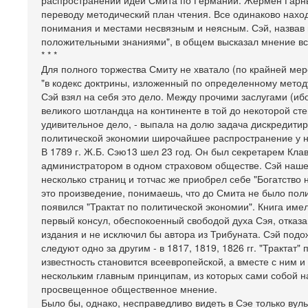
распространении идей Смита по Германии. Жермен Гарнь
переводу методический план чтения. Все одинаково нахо
понимания и местами несвязным и неясным. Сэй, назвав
положительными знаниями", в общем высказал мнение вс
* * *
Для полного торжества Смиту не хватало (по крайней мер
"в кодекс доктрины, изложенный по определенному методу
Сэй взял на себя это дело. Между прочими заслугами (иб
великого шотландца на континенте в той до некоторой ст
удивительное дело, - выпала на долю задача дискредити
политической экономии широчайшее распространение у н
В 1789 г. Ж.Б. Сэю13 шел 23 год. Он был секретарем Клав
администратором в одном страховом обществе. Сэй нашел
несколько страниц и тотчас же приобрел себе "Богатство 
это произведение, понимаешь, что до Смита не было полит
появился "Трактат по политической экономии". Книга име
первый консул, обеспокоенный свободой духа Сэя, отказа
издания и не исключил бы автора из Трибуната. Сэй подо
следуют одно за другим - в 1817, 1819, 1826 гг. "Трактат
известность становится всеевропейской, а вместе с ним 
нескольким главным принципам, из которых сами собой 
просвещенное общественное мнение.
Было бы, однако, несправедливо видеть в Сэе только вул