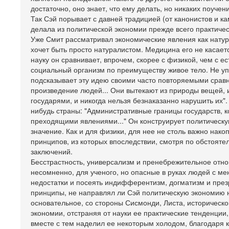
достаточно, оно знает, что ему делать, но никаких поучени
Так Сэй порывает с давней традицией (от канонистов и к
делала из политической экономии прежде всего практичес
Уже Смит рассматривал экономические явления как натура
хочет быть просто натуралистом. Медицина его не касает
науку он сравнивает, впрочем, скорее с физикой, чем с е
социальный организм по преимуществу живое тело. Не у
подсказывает эту идею своими часто повторяемыми срав
произведение людей... Они вытекают из природы вещей, и
государями, и никогда нельзя безнаказанно нарушить их"
нибудь страны: "Административные границы государств, к
преходящими явлениями..." Он конструирует политическу
значение. Как и для физики, для нее не столь важно на
принципов, из которых впоследствии, смотря по обстоят
заключений.
Бесстрастность, универсализм и пренебрежительное отно
несомненно, для ученого, но опасные в руках людей с ме
недостатки и посеять индифферентизм, догматизм и презр
принципы, не направлял ли Сэй политическую экономию на
основательное, со стороны Сисмонди, Листа, историческо
экономии, отстраняя от науки ее практические тенденции
вместе с тем наделил ее некоторым холодом, благодаря 