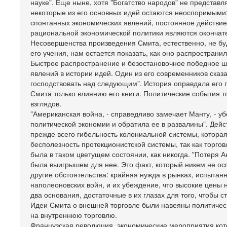
науке". Еще ныне, хотя "Богатство народов" не представ
некоторые из его основных идей остаются неоспоримыми:
спонтанных экономических явлений, постоянное действие 
рациональной экономической политики являются окончат
Несовершенства произведения Смита, естественно, не бу
его учения, нам остается показать, как оно распространил
Быстрое распространение и безостановочное победное ш
явлений в истории идей. Один из его современников ска
господствовать над следующим". История оправдала его 
Смита только влиянию его книги. Политические события 
взглядов.
"Американская война, - справедливо замечает Манту, - у
политической экономии и обратила ее в развалины". Дей
прежде всего гибельность колониальной системы, которая
бесполезность протекционистской системы, так как торг
была в таком цветущем состоянии, как никогда. "Потеря Ан
была выигрышем для нее. Это факт, который никем не ос
другие обстоятельства: крайняя нужда в рынках, испыт
наполеоновских войн, и их убеждение, что высокие цены 
два основания, достаточные в их глазах для того, чтоб
Идеи Смита о внешней торговле были навеяны политичес
на внутреннюю торговлю.
Французская революция, экономические мероприятия ко