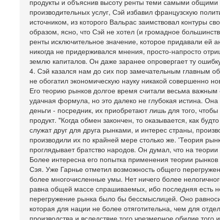
продукты и объяснив высоту ренты теми самыми общими 
производительных услуг, Сэй избавил французскую полит
источником, из которого Вальрас заимствовал контуры св
образом, ясно, что Сэй не хотел (и громадное большинст
ренты исключительное значение, которое придавали ей а
никогда не придерживался мнения, просто-напросто отри
землю капиталов. Он даже заранее опровергает ту ошибк
4. Сэй казался нам до сих пор замечательным главным об
не обогатил экономическую науку никакой совершенно но
Его теорию рынков долгое время считали весьма важным о
удачная формула, но это далеко не глубокая истина. Он
деньги - посредник, их приобретают лишь для того, чтобы
продукт. "Когда обмен закончен, то оказывается, как буд
служат друг для друга рынками, и интерес страны, произв
производили их по крайней мере столько же. 'Теория рынк
проглядывает братство народов. Он думал, что на теори
Более интересна его попытка применения теории рынков к
Сэя. Уже Гарнье отметил возможность общего перегружен
более многочисленные умы. Нет ничего более нелогичног
равна общей массе спрашиваемых, ибо последняя есть не
перегружение рынка было бы бессмыслицей. Оно равносил
которая для нации не более отяготительна, чем для отде
производства и вследствие того чрезмерное обилие того 