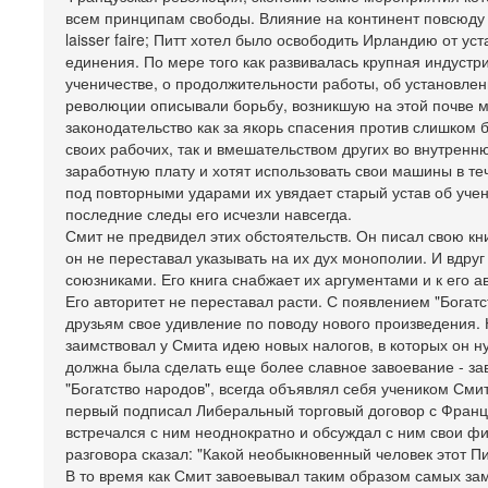
всем принципам свободы. Влияние на континент повсюду в
laisser faire; Питт хотел было освободить Ирландию от ус
единения. По мере того как развивалась крупная индустр
ученичестве, о продолжительности работы, об установл
революции описывали борьбу, возникшую на этой почве 
законодательство как за якорь спасения против слишком 
своих рабочих, так и вмешательством других во внутрен
заработную плату и хотят использовать свои машины в 
под повторными ударами их увядает старый устав об учен
последние следы его исчезли навсегда.
Смит не предвидел этих обстоятельств. Он писал свою кн
он не переставал указывать на их дух монополии. И вдру
союзниками. Его книга снабжает их аргументами и к его а
Его авторитет не переставал расти. С появлением "Богатс
друзьям свое удивление по поводу нового произведения. 
заимствовал у Смита идею новых налогов, в которых он 
должна была сделать еще более славное завоевание - зав
"Богатство народов", всегда объявлял себя учеником Сми
первый подписал Либеральный торговый договор с Францие
встречался с ним неоднократно и обсуждал с ним свои фи
разговора сказал: "Какой необыкновенный человек этот П
В то время как Смит завоевывал таким образом самых за