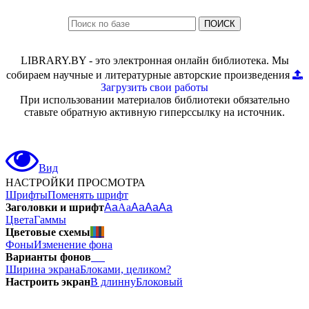
ПОИСК
LIBRARY.BY - это электронная онлайн библиотека. Мы
собираем научные и литературные авторские произведения
Загрузить свои работы
При использовании материалов библиотеки обязательно
ставьте обратную активную гиперссылку на источник.
Вид
НАСТРОЙКИ ПРОСМОТРА
Шрифты
Поменять шрифт
Заголовки и шрифт
Aa
Aa
Aa
Aa
Aa
Цвета
Гаммы
Цветовые схемы
Фоны
Изменение фона
Варианты фонов
Ширина экрана
Блоками, целиком?
Настроить экран
В длинну
Блоковый