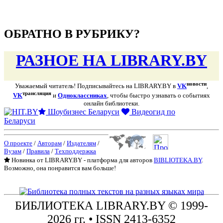
подняться наверх ↑
ОБРАТНО В РУБРИКУ?
РАЗНОЕ НА LIBRARY.BY
новости
Уважаемый читатель! Подписывайтесь на LIBRARY.BY в
VK
,
трансляция
VK
и
Одноклассниках
, чтобы быстро узнавать о событиях
онлайн библиотеки.
Шоубизнес Беларуси
Видеогид по
Беларуси
О проекте
/
Авторам
/
Издателям
/
Вузам
/
Правила
/
Техподдержка
Новинка от LIBRARY.BY - платформа для авторов
BIBLIOTEKA.BY
.
Возможно, она понравится вам больше!
БИБЛИОТЕКА
LIBRARY.BY © 1999-
2026 гг.
• ISSN 2413-6352