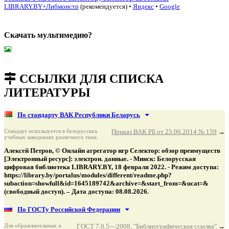
LIBRARY.BY+Либмонстр
(рекомендуется)
•
Яндекс
•
Google
Скачать мультимедию?
подняться наверх ↑
ССЫЛКИ ДЛЯ СПИСКА
ЛИТЕРАТУРЫ
По стандарту ВАК Республики Беларусь
Стандарт используется в белорусских
Приказ ВАК РБ от 25.06.2014 № 159
→
учебных заведениях различного типа.
Алексей Петров, © Онлайн агрегатор игр Селектор: обзор преимуществ
[Электронный ресурс]: электрон. данные. - Минск: Белорусская
цифровая библиотека LIBRARY.BY, 18 февраля 2022. - Режим доступа:
https://library.by/portalus/modules/different/readme.php?
subaction=showfull&id=1645189742&archive=&start_from=&ucat=&
(свободный доступ). – Дата доступа: 08.08.2026.
По ГОСТу Российской Федерации
Для образовательных и
ГОСТ 7.0.5—2008, "Библиографическая ссылка"
→