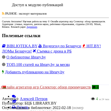
Доступ к модулю публикаций
РАЗНОЕ
: экспорт материалов
Скачать бесплатно!
Научная работа
на тему © Онлайн агрегатор игр Селектор: обзор преимуществ
.
Аудитория:
ученые, педагоги, деятели науки, работники образования, студенты
(
18-50
).
Minsk,
Belarus
.
Research paper
.
Agreement
.
Полезные ссылки
BIBLIOTEKA.BY
Видеогид по Беларуси
HIT.BY!
ЛОМы Беларуси!
Съемка с дрона в РБ
О библиотеке library.by
ТОП-100 статей на library.by за месяц
Добавить публикацию на library.by
 Онлайн агрегатор игр Селектор: обзор преимуществ
4
Автор(ы):
Алексей Петров
4
за 24 часа
Публикатор:
БЦБ LIBRARY.BY
Печать
Опубликовано в библиотеке:
2022-02-18
(номер