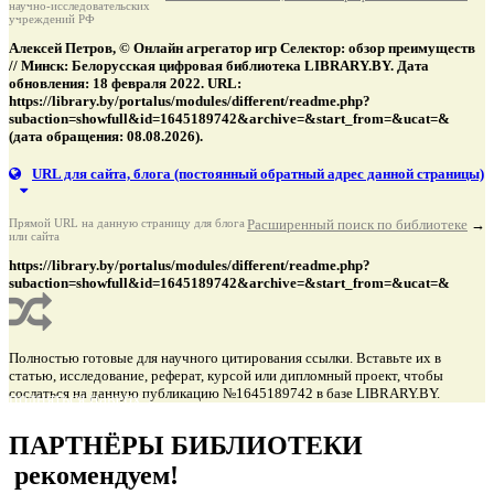
научно-исследовательских
учреждений РФ
Алексей Петров, © Онлайн агрегатор игр Селектор: обзор преимуществ
// Минск: Белорусская цифровая библиотека LIBRARY.BY. Дата
обновления: 18 февраля 2022. URL:
https://library.by/portalus/modules/different/readme.php?
subaction=showfull&id=1645189742&archive=&start_from=&ucat=&
(дата обращения: 08.08.2026).
URL для сайта, блога
(постоянный обратный адрес данной страницы)
Прямой URL на данную страницу для блога
Расширенный поиск по библиотеке
→
или сайта
https://library.by/portalus/modules/different/readme.php?
subaction=showfull&id=1645189742&archive=&start_from=&ucat=&
Полностью готовые для научного цитирования ссылки. Вставьте их в
статью, исследование, реферат, курсой или дипломный проект, чтобы
сослаться на данную публикацию №1645189742 в базе LIBRARY.BY.
подняться наверх ↑
ПАРТНЁРЫ БИБЛИОТЕКИ
рекомендуем!