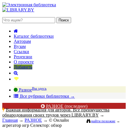
 августа 2026, суббота
Каталог библиотеки
Авторам
Вузам
Ссылки
Рецензии
О проекте
Добавить
Вы здесь
Разное
В
се рубрики библиотеки
→
РАЗНОЕ
(последнее)
Важная информация для авторов. Все преимущества
обнародования своих трудов через LIBRARY.BY
→
Главная
→
РАЗНОЕ
→
© Онлайн
найти похожие
→
агрегатор игр Селектор: обзор