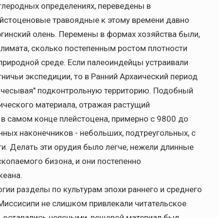
углеродных определениях, переведены в
ейстоценовые травоядные к этому времени давно
гинский олень. Перемены в формах хозяйства были,
климата, сколько постепенным ростом плотности
природной среде. Если палеоиндейцы устраивали
тничьи экспедиции, то в Ранний Архаический период
рочесывая" подконтрольную территорию. Подобный
ического материала, отражая растущий
 в самом конце плейстоцена, примерно с 9800 до
енных наконечников - небольших, подтреугольных, с
и. Делать эти орудия было легче, нежели длинные
скопаемого бизона, и они постепенно
кеана.
гии разделы по культурам эпохи раннего и среднего
от Миссисипи не слишком привлекали читательское
од оставались неясными, вещевой материал был