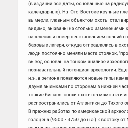
(в издании все даты, основанные на радио
календарные). На Юго-Востоке крупные пл
вымерли, главным объектом охоты стал вир
видимо, вызваны не столько изменениями 
населения и совершенствованием знаний о 
базовые лагеря, откуда отправлялись в охо
люди постоянно меняли места стоянок, "п
вывод основан на тонком анализе археолог
познавательный потенциал археологии. Еще
н.э., в регионе появляются новые типы кам
двумя выемками по сторонам в нижней част
тонкие бифасы эпохи охоты на мамонта и и
распространились от Атлантики до Тихого о
В прежних работах по американской археоло
голоцена (9500 - 3750 до н.э.) к востоку 
внимание: тенденции развития в этот пери