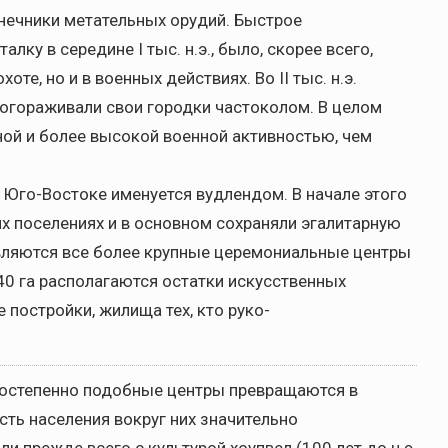
нечники метательных орудий. Быстрое
ку в середине I тыс. н.э., было, скорее всего,
те, но и в военных действиях. Во II тыс. н.э.
огораживали свои городки частоколом. В целом
ной и более высокой военной активностью, чем
 на Юго-Востоке именуется вудлендом. В начале этого
их поселениях и в основном сохраняли эгалитарную
вляются все более крупные церемониальные центры
 40 га располагаются остатки искусственных
постройки, жилища тех, кто руко-
Постепенно подобные центры превращаются в
сть населения вокруг них значительно