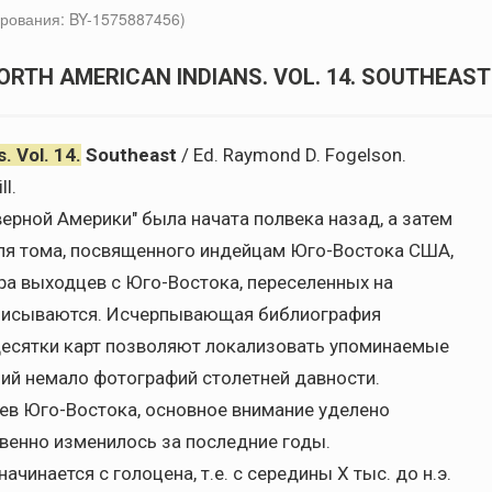
рования: BY-1575887456)
ORTH AMERICAN INDIANS. VOL. 14. SOUTHEAST
. Vol. 14.
Southeast
/ Ed. Raymond D. Fogelson.
ll.
ерной Америки" была начата полвека назад, а затем
ля тома, посвященного индейцам Юго-Востока США,
тура выходцев с Юго-Востока, переселенных на
 описываются. Исчерпывающая библиография
десятки карт позволяют локализовать упоминаемые
ий немало фотографий столетней давности.
ев Юго-Востока, основное внимание уделено
венно изменилось за последние годы.
чинается с голоцена, т.е. с середины X тыс. до н.э.