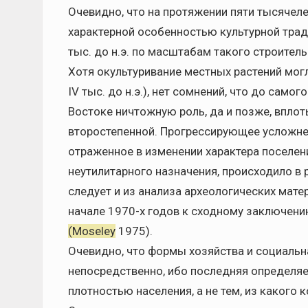
Очевидно, что на протяжении пяти тысячел
характерной особенностью культурной тради
тыс. до н.э. по масштабам такого строител
Хотя окультуривание местных растений мог
IV тыс. до н.э.), нет сомнений, что до самог
Востоке ничтожную роль, да и позже, вплоть 
второстепенной. Прогрессирующее усложне
отраженное в изменении характера поселени
неутилитарного назначения, происходило в
следует и из анализа археологических мате
начале 1970-х годов к сходному заключен
(Moseley
1975).
Очевидно, что формы хозяйства и социальн
непосредственно, ибо последняя определя
плотностью населения, а не тем, из какого