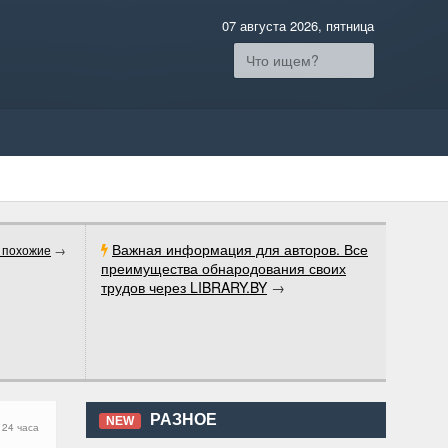
07 августа 2026, пятница
Важная информация для авторов. Все
 похожие
→
преимущества обнародования своих
трудов через LIBRARY.BY
→
РАЗНОЕ
NEW
 24 часа