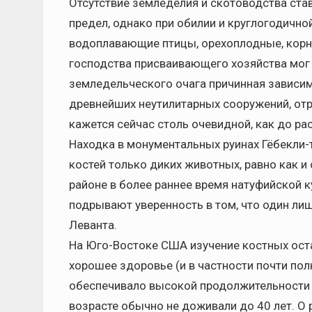
Отсутствие земледелия и скотоводства ст
предел, однако при обилии и круглогодично
водоплавающие птицы, орехоплодные, корне
господства присваивающего хозяйства мог
земледельческого очага причинная зависи
древнейших неутилитарных сооружений, от
кажется сейчас столь очевидной, как до ра
Находка в монументальных руинах Гёбекли-
костей только диких животных, равно как и
районе в более раннее время натуфийской 
подрывают уверенность в том, что один ли
Леванта.
На Юго-Востоке США изучение костных ост
хорошее здоровье (и в частности почти полн
обеспечивало высокой продолжительности 
возрасте обычно не доживали до 40 лет. О