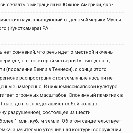
ь связать с миграцией из Южной Америки, яко-
рических наук, заведующий отделом Америки Музея
ого (Кунсткамера) РАН.
рь нет сомнений, что речь идет о местной и очень
иоде, т. е. со второй четверти IV тыс. до н.э.,
 (поселение Бейли в Теннеси), с конца этого
. в регионе распространяются земляные насыпи не
денные намеренно. В нижнемиссисипской культуре
стигает огромных масштабов. Эпонимный памятник в
I тыс. до н.э., представляет собой кольцо
ину разрушенное), состоящее из шести
лее 1 млн. куб. м земли. Об этом свидетельствует
ъемка, значительно уточнившая контуры сооружений.