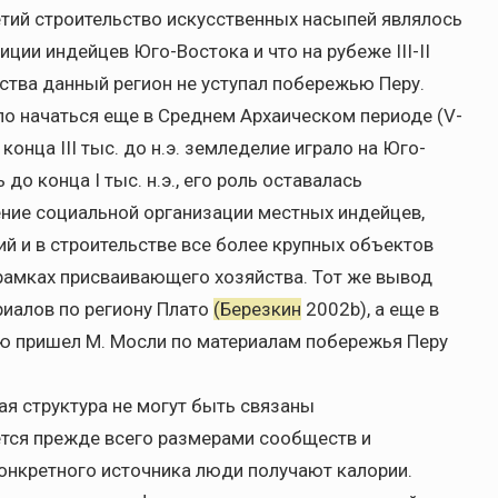
етий строительство искусственных насыпей являлось
ции индейцев Юго-Востока и что на рубеже III-II
ьства данный регион не уступал побережью Перу.
ло начаться еще в Среднем Архаическом периоде (V-
о конца III тыс. до н.э. земледелие играло на Юго-
до конца I тыс. н.э., его роль оставалась
ние социальной организации местных индейцев,
й и в строительстве все более крупных объектов
 рамках присваивающего хозяйства. Тот же вывод
риалов по региону Плато
(Березкин
2002b), а еще в
ию пришел М. Мосли по материалам побережья Перу
ая структура не могут быть связаны
ется прежде всего размерами сообществ и
 конкретного источника люди получают калории.