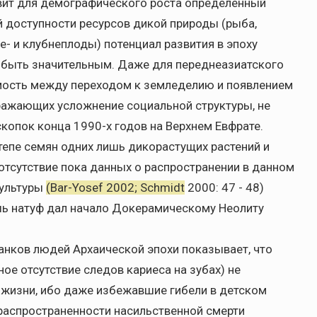
авит для демографического роста определенный
й доступности ресурсов дикой природы (рыба,
- и клубнеплоды) потенциал развития в эпоху
 быть значительным. Даже для переднеазиатского
мость между переходом к земледелию и появлением
ражающих усложнение социальной структуры, не
скопок конца 1990-х годов на Верхнем Евфрате.
тепе семян одних лишь дикорастущих растений и
 отсутствие пока данных о распространении в данном
культуры
(Bar-Yosef 2002; Schmidt
2000: 47 - 48)
шь натуф дал начало Докерамическому Неолиту
анков людей Архаической эпохи показывает, что
ое отсутствие следов кариеса на зубах) не
жизни, ибо даже избежавшие гибели в детском
 распространенности насильственной смерти