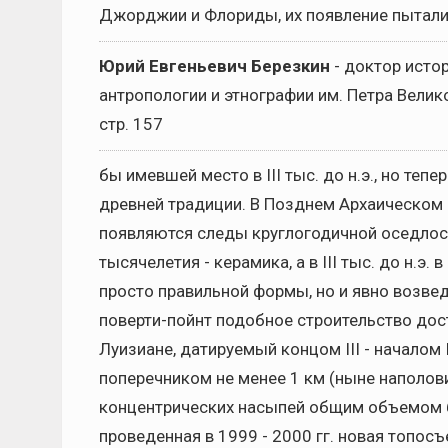
Джорджии и Флориды, их появление пыталис
Юрий Евгеньевич Березкин
- доктор исто
антропологии и этнографии им. Петра Велик
стр. 157
бы имевшей место в III тыс. до н.э., но тепе
древней традиции. В Позднем Архаическом пер
появляются следы круглогодичной оседлости
тысячелетия - керамика, а в III тыс. до н.э
просто правильной формы, но и явно возве
поверти-пойнт подобное строительство до
Луизиане, датируемый концом III - началом I
поперечником не менее 1 км (ныне наполов
концентрических насыпей общим объемом бо
проведенная в 1999 - 2000 гг. новая топос