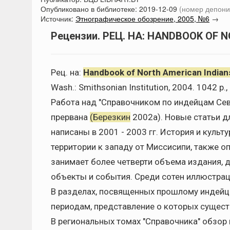
Опубликовано в библиотеке:
2019-12-09
(номер депони
Источник:
Этнографическое обозрение, 2005, №6
→
Рецензии. РЕЦ. НА: HANDBOOK OF N
Рец. на:
Handbook of North American Indians
Wash.: Smithsonian Institution, 2004. 1042 p., i
Работа над "Справочником по индейцам Сев
прервана
(Березкин
2002а). Новые статьи д
написаны в 2001 - 2003 гг. История и куль
территории к западу от Миссисипи, также
занимает более четверти объема издания, 
объекты и события. Среди сотен иллюстрац
В разделах, посвященных прошлому индейц
периодам, представление о которых сущест
В региональных томах "Справочника" обзор на