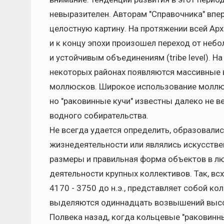
невыразителен. Авторам "Справочника" впе
целостную картину. На протяжении всей Арх
и к концу эпохи произошел переход от небо
и устойчивым объединениям (tribe level). На
некоторых районах появляются массивные
моллюсков. Широкое использование моллюско
но "раковинные кучи" известны далеко не в
водного собирательства.
Не всегда удается определить, образовали
жизнедеятельности или являлись искусств
размеры и правильная форма объектов в лю
деятельности крупных коллективов. Так, вс
4170 - 3750 до н.э., представляет собой ко
выделяются одиннадцать возвышений высо
Полвека назад, когда кольцевые "раковинн