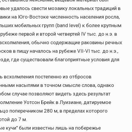
рвые удалось свести мозаику локальных традиций в
аики на Юго-Востоке численность населения росла,
льших мобильных групп (band level) к более крупным
 рубеже первой и второй четвертей IV тыс. до н.э. в
 всхолмления, обычно содержащие раковины речных
в в пищу началось на рубеже VII-VI тыс. до н.э.,
езде, где существовали благоприятные условия для
сь всхолмления постепенно из отбросов
енными насыпями в точном смысле слова, однако
бом случае позволяют видеть здесь результат
холмление Уотсон Брейк в Луизиане, датируемое
льцо поперечником 280 м, в пределах которого
той до 7 м.
ые кучи" были известны лишь на побережье