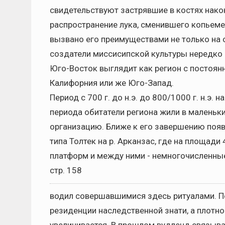
свидетельствуют застрявшие в костях нако
распространение лука, сменившего копьеметал
вызвано его преимуществами не только на охо
создатели миссисипской культуры нередко 
Юго-Восток выглядит как регион с постоян
Калифорния или же Юго-Запад.
Период с 700 г. до н.э. до 800/1000 г. н.э.
периода обитатели региона жили в маленьк
организацию. Ближе к его завершению поя
типа Толтек на р. Арканзас, где на площади
платформ и между ними - немногочисленные 
стр. 158
водил совершавшимися здесь ритуалами. 
резиденции наследственной знати, а плотно