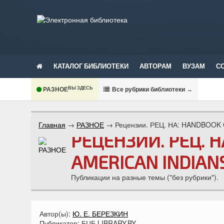
КАТАЛОГ БИБЛИОТЕКИ
АВТОРАМ
ВУЗАМ
С
ВЫ ЗДЕСЬ
РАЗНОЕ
В
се рубрики библиотеки
→
Главная
→
РАЗНОЕ
→
Рецензии. РЕЦ. НА: HANDBOOK
РЕЦЕНЗИИ. РЕЦ. 
AMERICAN INDIANS
Публикации на разные темы ("без рубрики").
Автор(ы):
Ю. Е. БЕРЕЗКИН
Публикатор:
БЦБ LIBRARY.BY