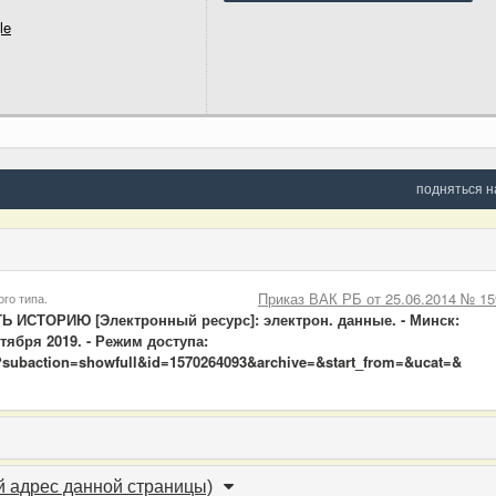
le
подняться н
Приказ ВАК РБ от 25.06.2014 № 15
го типа.
ИСТОРИЮ [Электронный ресурс]: электрон. данные. - Минск:
ября 2019. - Режим доступа:
php?subaction=showfull&id=1570264093&archive=&start_from=&ucat=&
 адрес данной страницы)