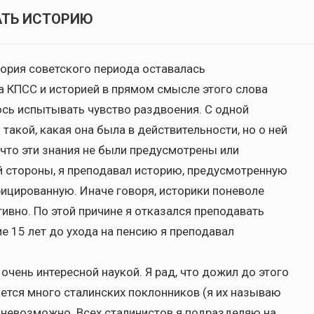
АТЬ ИСТОРИЮ
стория советского периода оставалась
 КПСС и историей в прямом смысле этого слова
ось испытывать чувство раздвоения. С одной
 такой, какая она была в действительности, но о ней
 что эти знания не были предусмотрены или
й стороны, я преподавал историю, предусмотренную
ицированную. Иначе говоря, историки поневоле
тивно. По этой причине я отказался преподавать
е 15 лет до ухода на пенсию я преподавал
 очень интересной наукой. Я рад, что дожил до этого
ается много сталинских поклонников (я их называю
 невозможно. Всех сталинистов я подразделяю на