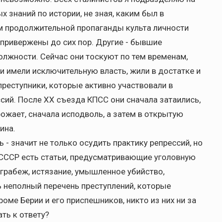
х знаний по истории, не зная, каким был в
м продолжительной пропаганды культа личности
 привержены до сих пор. Другие - бывшие
лжности. Сейчас они тоскуют по тем временам,
ни имели исключительную власть, жили в достатке и
преступники, которые активно участвовали в
сий. После XX съезда КПСС они сначала затаились,
грожает, сначала исподволь, а затем в открытую
ина.
- значит не только осудить практику репрессий, но
 СССР есть статьи, предусматривающие уголовную
 грабеж, истязание, умышленное убийство,
ь неполный перечень преступлений, которые
оме Берии и его приспешников, никто из них ни за
ать к ответу?