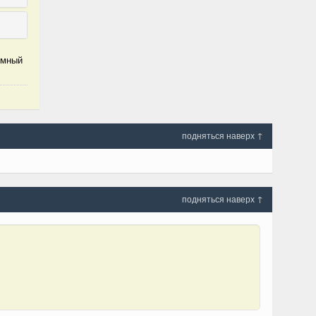
омный
подняться наверх ↑
подняться наверх ↑