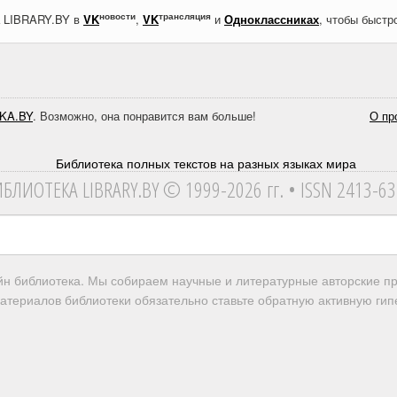
новости
трансляция
а LIBRARY.BY в
VK
,
VK
и
Одноклассниках
, чтобы быстр
KA.BY
. Возможно, она понравится вам больше!
О пр
ИБЛИОТЕКА
LIBRARY.BY © 1999-2026 гг.
• ISSN 2413-6
айн библиотека. Мы собираем научные и литературные авторские 
атериалов библиотеки обязательно ставьте обратную активную гипе