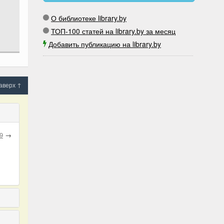
О библиотеке library.by
ТОП-100 статей на library.by за месяц
Добавить публикацию на library.by
аверх ↑
9
→