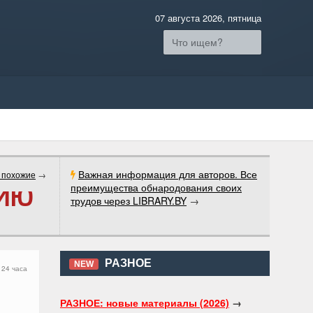
07 августа 2026, пятница
Важная информация для авторов. Все
 похожие
→
преимущества обнародования своих
РИЮ
трудов через LIBRARY.BY
→
РАЗНОЕ
NEW
 24 часа
РАЗНОЕ: новые материалы (2026)
→