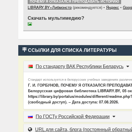
ПОЧЕМУ Я ОТКАЗАЛСЯ ПРЕПОДАВАТЬ ИСТОРИЮ
LIBRARY.BY+Либмонстр
(рекомендуется)
•
Яндекс
•
Goog
Скачать мультимедию?
ССЫЛКИ ДЛЯ СПИСКА ЛИТЕРАТУРЫ
По стандарту ВАК Республики Беларусь
Стандарт используется в белорусских учебных заведениях различно
Г. И. ГОРБУНОВ, ПОЧЕМУ Я ОТКАЗАЛСЯ ПРЕПОДАВАТЬ 
Белорусская цифровая библиотека LIBRARY.BY, 05 окт
https://library.by/portalus/modules/different/readme.
(свободный доступ). – Дата доступа: 07.08.2026.
По ГОСТу Российской Федерации
URL для сайта, блога
(постоянный обратный