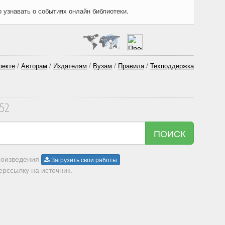
о узнавать о событиях онлайн библиотеки.
оекте
/
Авторам
/
Издателям
/
Вузам
/
Правила
/
Техподдержка
352
ПОИСК
произведения
Загрузить свои работы
рссылку на источник.