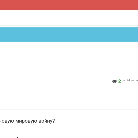
2
за 24 часа
м новую мировую войну?