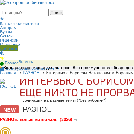
августа 2026, четверг
Каталог библиотеки
Авторам
Вузам
Ссылки
Рецензии
О проекте
Добавить
Вы здесь
Разное
Важная информация для авторов. Все преимущества обнародова
В
се рубрики библиотеки
→
Главная
→
РАЗНОЕ
→
Интервью с Борисом Натановичем Боровым: 
ИНТЕРВЬЮ С БОРИСОМ
ЕЩЕ НИКТО НЕ ПРОРВ
Публикации на разные темы ("без рубрики").
РАЗНОЕ
NEW
РАЗНОЕ: новые материалы (2026)
→