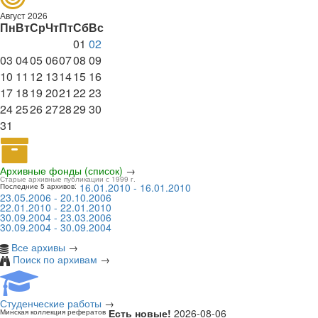
Август 2026
Пн
Вт
Ср
Чт
Пт
Сб
Вс
01
02
03
04
05
06
07
08
09
10
11
12
13
14
15
16
17
18
19
20
21
22
23
24
25
26
27
28
29
30
31
Архивные фонды (список)
→
Старые архивные публикации с 1999 г.
16.01.2010 - 16.01.2010
Последние 5 архивов:
23.05.2006 - 20.10.2006
22.01.2010 - 22.01.2010
30.09.2004 - 23.03.2006
30.09.2004 - 30.09.2004
Все архивы
→
Поиск по архивам
→
Студенческие работы
→
Есть новые!
2026-08-06
Минская коллекция рефератов