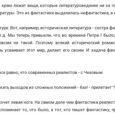
 краю лежат вещи, которые литературоведение ни за чт
атуры. Это из фантастики выделилась нефантастика, а 
уре. Вот, например, историческая литература - сестра ф
.д. Мы теперь привыкли, что во времена Петра I было,
овсем не такой. Поэтому всякий исторический рома
ль усваивает этот мир, делает его своим. И задача ф
се равно, что современных реалистов - с Чеховым.
кать выходов из сложных положений - бах! - прилетает "т
 хочет левая нога. На самом деле чем фантастика реалисти
споминает то, что было, а тот, кто пишет фантастику,