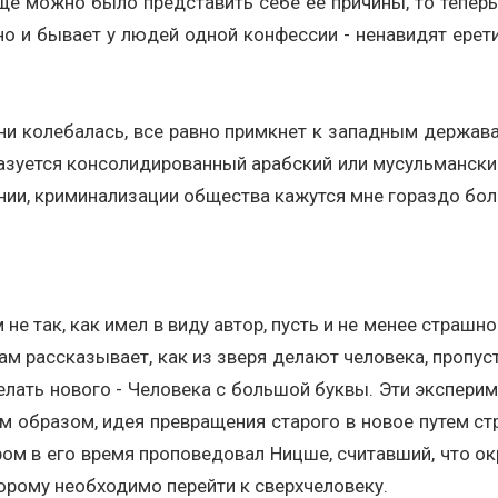
еще можно было представить себе ее причины, то теперь 
ычно и бывает у людей одной конфессии - ненавидят ерет
ни колебалась, все равно примкнет к западным державам
азуется консолидированный арабский или мусульманский 
ии, криминализации общества кажутся мне гораздо бол
м не так, как имел в виду автор, пусть и не менее стра
там рассказывает, как из зверя делают человека, пропус
делать нового - Человека с большой буквы. Эти эксперим
ким образом, идея превращения старого в новое путем с
ом в его время проповедовал Ницше, считавший, что о
торому необходимо перейти к сверхчеловеку.