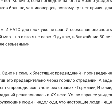
- нет. Конечно, если поглядеть на юг, то можно увидеть
иков больше, чем иноверцев, поэтому тут нет причин для
. И НАТО для нас - уже не враг. И серьезная опасность
мир, - но в это я не верю. Я думаю, в ближайшие 50 лет
ее серьезными.
шно. Одно из самых блестящих предвидений - произведение
тив его предварительно через горнило страданий. А ведь
енты проводились в четырех странах - Германии, Италии,
траданий реализовалась в ХХ веке. Уэллс заранее увидел
кружающие люди - недолюди, что настоящие люди - еще