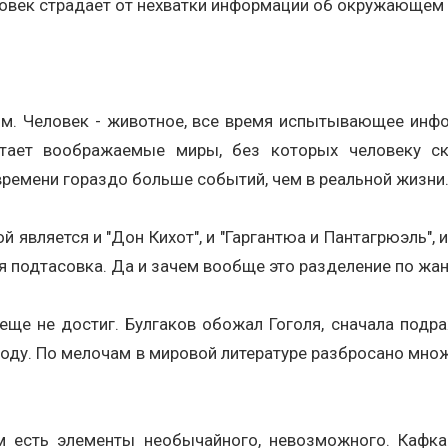
ловек страдает от нехватки информации об окружающем 
ом. Человек - животное, все время испытывающее инфо
тает воображаемые миры, без которых человеку ску
времени гораздо больше событий, чем в реальной жизни
 является и "Дон Кихот", и "Гаргантюа и Пантагрюэль", и
бая подтасовка. Да и зачем вообще это разделение по жа
еще не достиг. Булгаков обожал Гоголя, сначала подра
лоду. По мелочам в мировой литературе разбросано множ
м есть элементы необычайного, невозможного. Кафка 