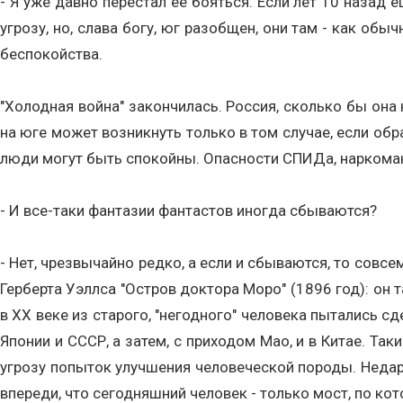
- Я уже давно перестал ее бояться. Если лет 10 назад 
угрозу, но, слава богу, юг разобщен, они там - как об
беспокойства.
"Холодная война" закончилась. Россия, сколько бы она 
на юге может возникнуть только в том случае, если обр
люди могут быть спокойны. Опасности СПИДа, наркоман
- И все-таки фантазии фантастов иногда сбываются?
- Нет, чрезвычайно редко, а если и сбываются, то совсе
Герберта Уэллса "Остров доктора Моро" (1896 год): он 
в ХХ веке из старого, "негодного" человека пытались с
Японии и СССР, а затем, с приходом Мао, и в Китае. Та
угрозу попыток улучшения человеческой породы. Недар
впереди, что сегодняшний человек - только мост, по ко