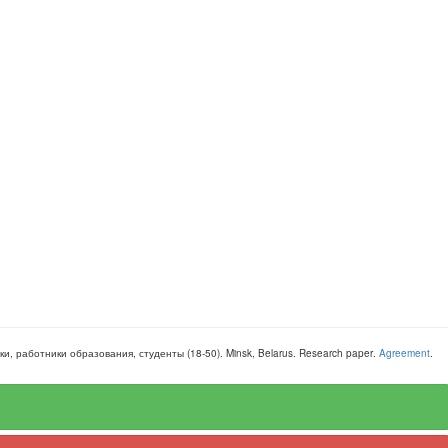
уки, работники образования, студенты
(
18-50
).
Minsk, Belarus
.
Research paper
.
Agreement
.