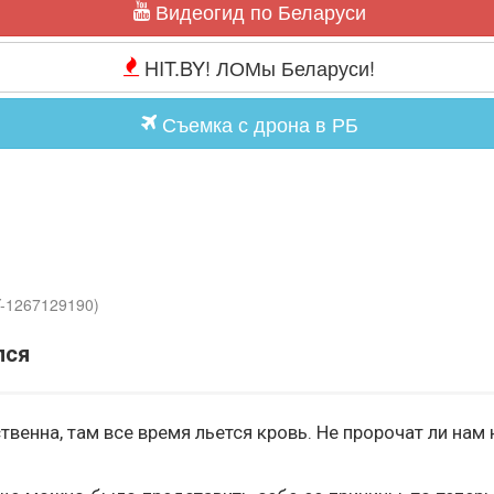
Видеогид по Беларуси
HIT.BY! ЛОМы Беларуси!
Съемка с дрона в РБ
Y-1267129190)
лся
твенна, там все время льется кровь. Не пророчат ли на