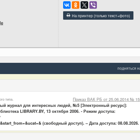
На принтер (только текст+фото)
le
подняться н
Приказ ВАК РБ от 25.06.2014 № 15
го типа.
ный журнал для интересных людей, №5 [Электронный ресурс]:
блиотека LIBRARY.BY, 13 октября 2006. - Режим доступа:
?
start_from=&ucat=& (свободный доступ). – Дата доступа: 08.08.2026.