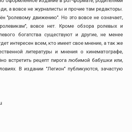
чно оформленное издание в pdf-формате, родителями
и, а вовсе не журналисты и прочие там редакторы.
н "ролевому движению". Но это вовсе не означает,
ролевикам", вовсе нет. Кроме обзора ролевых и
левого богатства существуют и другие, не менее
дет интересен всем, кто имеет свое мнение, а так же
ественной литературы и мнения о кинематографе,
но встретить рецепт пирога любимой бабушки или,
овиях. В издании "Легион" публикуются, зачастую
u