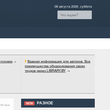
08 августа 2026, суббота
Важная информация для авторов. Все
 похожие
→
преимущества обнародования своих
трудов через LIBRARY.BY
→
РАЗНОЕ
NEW
 24 часа