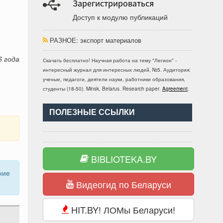
Зарегистрироваться
Доступ к модулю публикаций
РАЗНОЕ
: экспорт материалов
6 года
Скачать бесплатно!
Научная работа
на тему "Легион" -
интересный журнал для интересных людей, №5
. Аудитория:
ученые, педагоги, деятели науки, работники образования,
студенты
(
18-50
).
Minsk, Belarus
.
Research paper
.
Agreement
.
ПОЛЕЗНЫЕ ССЫЛКИ
BIBLIOTEKA.BY
ние
Видеогид по Беларуси
HIT.BY! ЛОМы Беларуси!