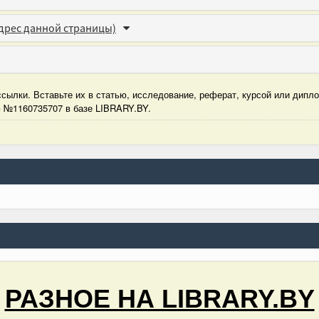
дрес данной страницы)
сылки. Вставьте их в статью, исследование, реферат, курсой или дипл
ю №1160735707 в базе LIBRARY.BY.
РАЗНОЕ НА LIBRARY.BY