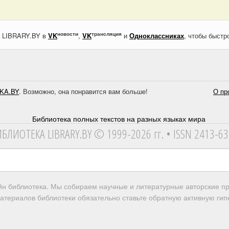
новости
трансляция
а LIBRARY.BY в
VK
,
VK
и
Одноклассниках
, чтобы быстр
KA.BY
. Возможно, она понравится вам больше!
О пр
ИБЛИОТЕКА
LIBRARY.BY © 1999-2026 гг.
• ISSN 2413-6
айн библиотека. Мы собираем научные и литературные авторские 
атериалов библиотеки обязательно ставьте обратную активную гипе