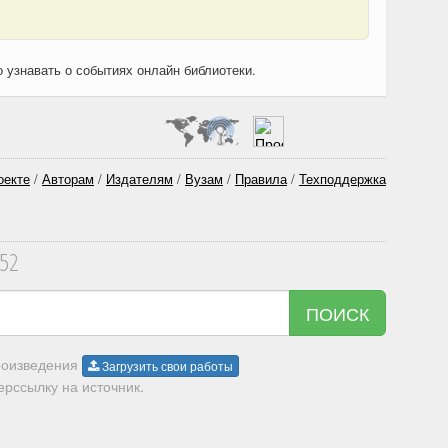
о узнавать о событиях онлайн библиотеки.
оекте
/
Авторам
/
Издателям
/
Вузам
/
Правила
/
Техподдержка
352
ПОИСК
произведения
Загрузить свои работы
рссылку на источник.