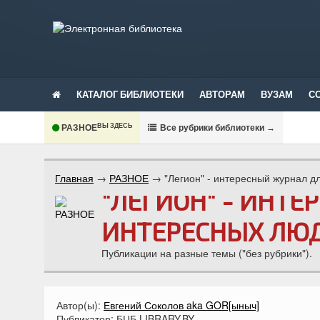
КАТАЛОГ БИБЛИОТЕКИ
АВТОРАМ
ВУЗАМ
С
ВЫ ЗДЕСЬ
РАЗНОЕ
В
се рубрики библиотеки
→
Главная
→
РАЗНОЕ
→
"Легион" - интересный журнал 
"ЛЕГИОН" - ИНТ
ИНТЕРЕСНЫХ ЛЮД
Публикации на разные темы ("без рубрики").
Автор(ы):
Евгений Соколов aka GOR[ыныч]
Публикатор:
БЦБ LIBRARY.BY