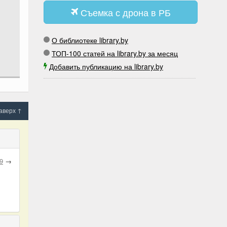
Съемка с дрона в РБ
О библиотеке library.by
ТОП-100 статей на library.by за месяц
Добавить публикацию на library.by
аверх ↑
9
→