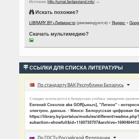
Источник:
http://jurnal.fantasyland.info/
→
Искать похожие?
LIBRARY.BY+Либмонстр
(рекомендуется)
•
Яндекс
•
Goog
Скачать мультимедию?
ССЫЛКИ ДЛЯ СПИСКА ЛИТЕРАТУРЫ
По стандарту ВАК Республики Беларусь
Стандарт используется в белорусских учебных заведениях различно
Евгений Соколов aka GOR[ыныч], "Легион" - интерес
электрон. данные. - Минск: Белорусская цифровая би
https://library.by/portalus/modules/different/readme.php
subaction=showfull&id=1160735707&archive=1690464412&
По ГОСТу Российской Федерации