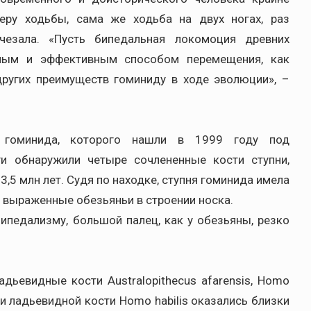
еру ходьбы, сама же ходьба на двух ногах, раз
чезала. «Пусть бипедальная локомоция древних
бным и эффективным способом перемещения, как
 других преимуществ гоминиду в ходе эволюции», –
 гоминида, которого нашли в 1999 году под
ги обнаружили четыре сочлененные кости ступни,
,5 млн лет. Судя по находке, ступня гоминида имела
о выраженные обезьяньи в строении носка.
ипедализму, большой палец, как у обезьяны, резко
дьевидные кости Australopithecus afarensis, Homo
ции ладьевидной кости Homo habilis оказались близки