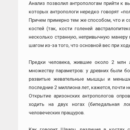
Анализ позволил антропологам прийти к в
которых антропологи нередко говорят «пол
Причем примерно тем же способом, что и 
костей (так, кости голеней австралопите
несколько странную, непривычную манеру 
шагом из-за того, что основной вес при ходь
Предки человека, жившие около 2 млн 
множеству параметров: у древних были бо
развитые жевательные мышцы и меньши
последние 2 миллиона лет, кажется, почти н
Открытие аризонских антропологов опров
ходить на двух ногах (бипедальная ло
человеческих пращуров.
Как говорит Шварц, различия в костях 