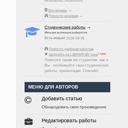
Все архивы
→
Поиск по архивам
→
Студенческие работы
→
Минская коллекция рефератов
Есть новые!
2026-08-06
Поиск по учебным работам
1 клик!
Загрузить на LIBRARY.BY свои
Помогите таким же студентам, как и
Вы - опубликуйте свои студенческие
работы, презентации. Спасибо!
МЕНЮ ДЛЯ АВТОРОВ
Добавить статью
Обнародовать свои произведения
Редактировать работы