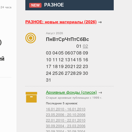
РАЗНОЕ
NEW
 24 часа
РАЗНОЕ: новые материалы (2026)
→
Август 2026
Пн
Вт
Ср
Чт
Пт
Сб
Вс
)
01
02
03
04
05
06
07
08
09
ей
10
11
12
13
14
15
16
17
18
19
20
21
22
23
24
25
26
27
28
29
30
31
Архивные фонды (список)
→
Старые архивные публикации с 1999 г.
Последние 5 архивов:
16.01.2010 - 16.01.2010
23.05.2006 - 20.10.2006
22.01.2010 - 22.01.2010
30.09.2004 - 23.03.2006
30.09.2004 - 30.09.2004