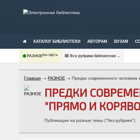
КАТАЛОГ БИБЛИОТЕКИ
АВТОРАМ
ВУЗАМ
С
ВЫ ЗДЕСЬ
РАЗНОЕ
В
се рубрики библиотеки
→
Главная
→
РАЗНОЕ
→
Предки современного человека х
ПРЕДКИ СОВРЕМЕ
"ПРЯМО И КОРЯВО
Публикации на разные темы ("без рубрики").