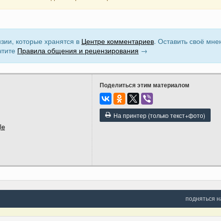
зии, которые хранятся в
Центре комментариев
. Оставить своё мне
чтите
Правила общения и рецензирования
→
Поделиться этим материалом
На принтер (только текст+фото)
le
подняться н