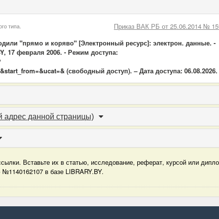
Приказ ВАК РБ от 25.06.2014 № 15
го типа.
дили "прямо и коряво" [Электронный ресурс]: электрон. данные. -
, 17 февраля 2006. - Режим доступа:
?
start_from=&ucat=& (свободный доступ). – Дата доступа: 06.08.2026.
 адрес данной страницы)
сылки. Вставьте их в статью, исследование, реферат, курсой или дипл
ю №1140162107 в базе LIBRARY.BY.