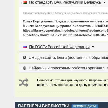
По стандарту ВАК Республики Беларусь
Стандарт используется в белорусских учебных заведениях различно
Ольга Португалова, Предки современного человека хо
Минск: Белорусская цифровая библиотека LIBRARY.BY
https://library.by/portalus/modules/different/readme.php
subaction=showfull&id=1140162107&archive=1690464427&
По ГОСТу Российской Федерации
URL для сайта, блога
(постоянный обратный
Найденный поисковым роботом оригинал
Полностью готовые для научного цитирования с
проект, чтобы сослаться на данную публикаци
ПАРТНЁРЫ БИБЛИОТЕКИ
РЕКОМЕНДУЕМ!