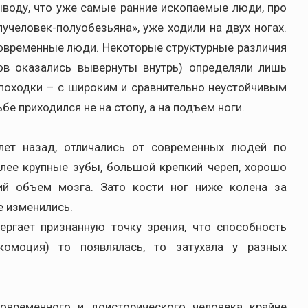
ыводу, что уже самые ранние ископаемые люди, про
учеловек-полуобезьяна», уже ходили на двух ногах.
современные люди. Некоторые структурные различия
ков оказались вывернуты внутрь) определяли лишь
походки – с широким и сравнительно неустойчивым
бе приходился не на стопу, а на подъем ноги.
лет назад, отличались от современных людей по
лее крупные зубы, большой крепкий череп, хорошо
й объем мозга. Зато кости ног ниже колена за
е изменились.
ергает признанную точку зрения, что способность
комоция) то появлялась, то затухала у разных
современного и доисторического человека крайне