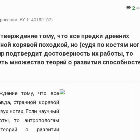
2
за
рования: BY-1140162107)
тверждение тому, что все предки древних
ной корявой походкой, но (судя по костям ног
мир подтвердит достоверность их работы, то
ть множество теорий о развитии способност
ждение тому, что все
вда, странной корявой
двух ногах. Если научный
оты, то антропологам
 теорий о развитии