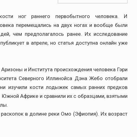
кости ног раннего первобытного человека. И
ловека перемещались на двух ногах и вообще были
ей, чем предполагалось ранее. Их исследование
 опубликует в апреле, но статья доступна онлайн уже
 Аризоны и Института происхождения человека Гэри
рситета Северного Иллинойса Дэна Жебо отобрали
Они изучили кости лодыжек самых ранних предков
и Южной Африке и сравнили их с образцами, взятыми
ллы.
раскопок в долине реки Омо (Эфиопия). Их возраст