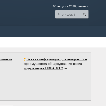
06 августа 2026, четверг
Важная информация для авторов. Все
 похожие
→
преимущества обнародования своих
трудов через LIBRARY.BY
→