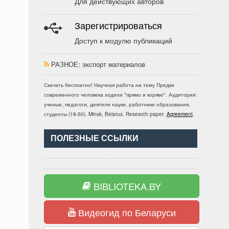
Для действующих авторов
Зарегистрироваться
Доступ к модулю публикаций
РАЗНОЕ
: экспорт материалов
Скачать бесплатно!
Научная работа
на тему Предки
современного человека ходили "прямо и коряво"
. Аудитория:
ученые, педагоги, деятели науки, работники образования,
студенты
(
18-50
).
Minsk, Belarus
.
Research paper
.
Agreement
.
ПОЛЕЗНЫЕ ССЫЛКИ
BIBLIOTEKA.BY
Видеогид по Беларуси