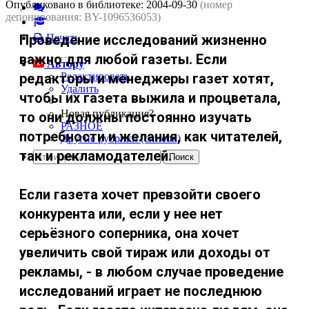
Опубликовано в библиотеке:
2004-09-30
(номер
депонирования: BY-1096536053)
Проведение исследований жизненно
Печать
важно для любой газеты. Если
Автору
редакторы и менеджеры газет хотят,
Редактировать
Удалить
чтобы их газета выжила и процветала,
Новая публикация?
то они должны постоянно изучать
РАЗНОЕ
потребности и желания, как читателей,
Другие рубрики (список)
так и рекламодателей.
Если газета хочет превзойти своего
конкурента или, если у нее нет
серьёзного соперника, она хочет
увеличить свой тираж или доходы от
рекламы, - в любом случае проведение
исследований играет не последнюю