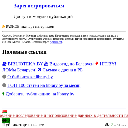
Зарегистрироваться
Доступ к модулю публикаций
РАЗНОЕ
: экспорт материалов
Скачать бесплатно!
Научная работа
на тему Проведение исследование и использование данных в
деятельности газеты
. Аудитория:
ученые, педагоги, деятели науки, работники образования, студенты
(
18-50
).
Minsk, Belarus
.
Research paper
.
Agreement
.
Полезные ссылки
BIBLIOTEKA.BY
Видеогид по Беларуси
HIT.BY!
ЛОМы Беларуси!
Съемка с дрона в РБ
О библиотеке library.by
ТОП-100 статей на library.by за месяц
Добавить публикацию на library.by
едение исследование и использование данных в деятельности г
2
Публикатор:
maskaev
2
за 24 часа