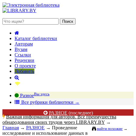
 августа 2026, четверг
Каталог библиотеки
Авторам
Вузам
Ссылки
Рецензии
О проекте
Добавить
Вы здесь
Разное
В
се рубрики библиотеки
→
РАЗНОЕ
(последнее)
Важная информация для авторов. Все преимущества
обнародования своих трудов через LIBRARY.BY
→
Главная
→
РАЗНОЕ
→
Проведение
найти похожие
→
исследование и использование данных в