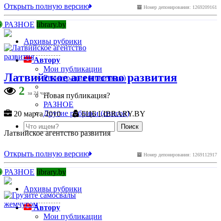
Открыть полную версию
Номер депонирования: 1269209161
РАЗНОЕ
library.by
Архивы рубрики
Автору
Мои публикации
Латвийское агентство развития
Регистрация (новичкам)
2
за 24 часа
Новая публикация?
РАЗНОЕ
Другие рубрики (список)
20 марта 2010
БЦБ LIBRARY.BY
Латвийское агентство развития
Открыть полную версию
Номер депонирования: 1269112917
РАЗНОЕ
library.by
Архивы рубрики
Автору
Мои публикации