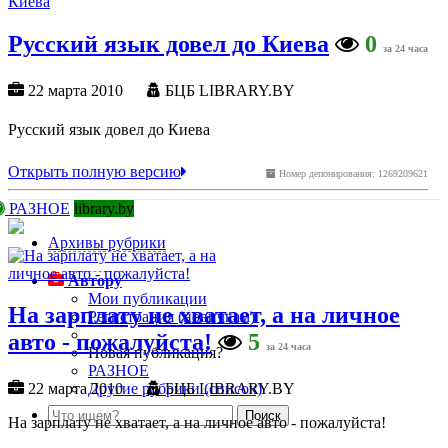
Русский язык довел до Киева
0
за 24 часа
22 марта 2010
БЦБ LIBRARY.BY
Русский язык довел до Киева
Открыть полную версию
Номер депонирования: 1269209621
РАЗНОЕ
library.by
Архивы рубрики
Автору
Мои публикации
На зарплату не хватает, а на личное
Регистрация (новичкам)
авто - пожалуйста!
5
за 24 часа
Новая публикация?
РАЗНОЕ
Другие рубрики (список)
22 марта 2010
БЦБ LIBRARY.BY
На зарплату не хватает, а на личное авто - пожалуйста!