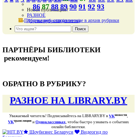
86
87
88
89
90
91
92
93
Новая публикация?
РАЗНОЕ
Публикации, отправленные в архив рубрики
Другие рубрики (список)
подняться наверх ↑
ПАРТНЁРЫ БИБЛИОТЕКИ
рекомендуем!
подняться наверх ↑
ОБРАТНО В РУБРИКУ?
РАЗНОЕ НА LIBRARY.BY
новости
Уважаемый читатель! Подписывайтесь на LIBRARY.BY в
VK
,
трансляция
VK
и
Одноклассниках
, чтобы быстро узнавать о событиях
онлайн библиотеки.
Шоубизнес Беларуси
Видеогид по