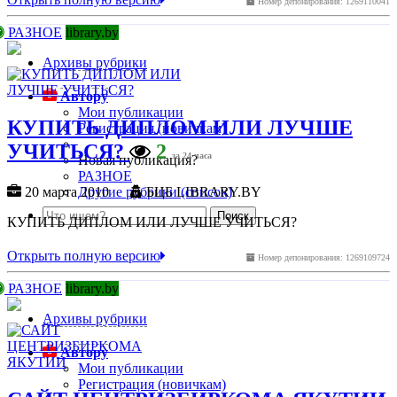
Номер депонирования: 1269110041
РАЗНОЕ
library.by
Архивы рубрики
Автору
Мои публикации
КУПИТЬ ДИПЛОМ ИЛИ ЛУЧШЕ
Регистрация (новичкам)
УЧИТЬСЯ?
2
за 24 часа
Новая публикация?
РАЗНОЕ
Другие рубрики (список)
20 марта 2010
БЦБ LIBRARY.BY
КУПИТЬ ДИПЛОМ ИЛИ ЛУЧШЕ УЧИТЬСЯ?
Открыть полную версию
Номер депонирования: 1269109724
РАЗНОЕ
library.by
Архивы рубрики
Автору
Мои публикации
Регистрация (новичкам)