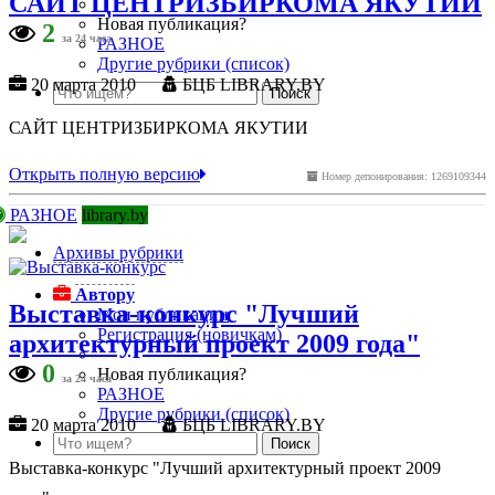
САЙТ ЦЕНТРИЗБИРКОМА ЯКУТИИ
Новая публикация?
2
за 24 часа
РАЗНОЕ
Другие рубрики (список)
20 марта 2010
БЦБ LIBRARY.BY
САЙТ ЦЕНТРИЗБИРКОМА ЯКУТИИ
Открыть полную версию
Номер депонирования: 1269109344
РАЗНОЕ
library.by
Архивы рубрики
Автору
Выставка-конкурс "Лучший
Мои публикации
Регистрация (новичкам)
архитектурный проект 2009 года"
0
Новая публикация?
за 24 часа
РАЗНОЕ
Другие рубрики (список)
20 марта 2010
БЦБ LIBRARY.BY
Выставка-конкурс "Лучший архитектурный проект 2009