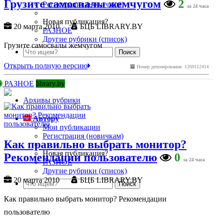
Грузите самосвалы жемчугом
2
Регистрация (новичкам)
за 24 часа
Новая публикация?
20 марта 2010
БЦБ LIBRARY.BY
РАЗНОЕ
Другие рубрики (список)
Грузите самосвалы жемчугом
Открыть полную версию
Номер депонирования: 1269112414
РАЗНОЕ
library.by
Архивы рубрики
Автору
Мои публикации
Регистрация (новичкам)
Как правильно выбрать монитор?
Новая публикация?
Рекомендации пользователю
0
за 24 часа
РАЗНОЕ
Другие рубрики (список)
20 марта 2010
БЦБ LIBRARY.BY
Как правильно выбрать монитор? Рекомендации
пользователю