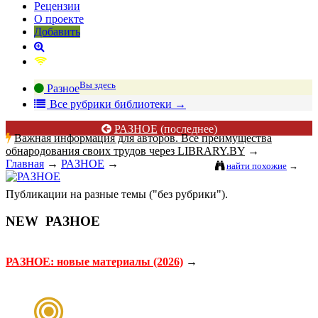
Рецензии
О проекте
Добавить
Вы здесь
Разное
В
се рубрики библиотеки
→
РАЗНОЕ
(последнее)
Важная информация для авторов. Все преимущества
обнародования своих трудов через LIBRARY.BY
→
Главная
→
РАЗНОЕ
→
найти похожие
→
Публикации на разные темы ("без рубрики").
NEW
РАЗНОЕ
РАЗНОЕ: новые материалы (2026)
→