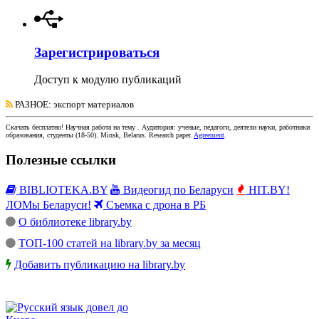
Зарегистрироваться
Доступ к модулю публикаций
РАЗНОЕ
: экспорт материалов
Скачать бесплатно!
Научная работа
на тему
. Аудитория:
ученые, педагоги, деятели науки, работники
образования, студенты
(
18-50
).
Minsk, Belarus
.
Research paper
.
Agreement
.
Полезные ссылки
BIBLIOTEKA.BY
Видеогид по Беларуси
HIT.BY!
ЛОМы Беларуси!
Съемка с дрона в РБ
О библиотеке library.by
ТОП-100 статей на library.by за месяц
Добавить публикацию на library.by