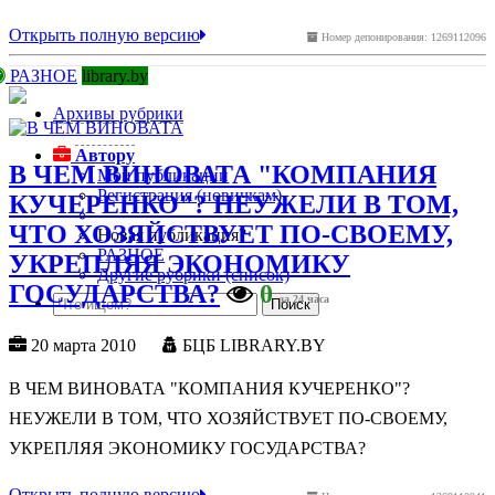
Открыть полную версию
Номер депонирования: 1269112096
РАЗНОЕ
library.by
Архивы рубрики
Автору
В ЧЕМ ВИНОВАТА "КОМПАНИЯ
Мои публикации
Регистрация (новичкам)
КУЧЕРЕНКО"? НЕУЖЕЛИ В ТОМ,
ЧТО ХОЗЯЙСТВУЕТ ПО-СВОЕМУ,
Новая публикация?
РАЗНОЕ
УКРЕПЛЯЯ ЭКОНОМИКУ
Другие рубрики (список)
ГОСУДАРСТВА?
0
за 24 часа
20 марта 2010
БЦБ LIBRARY.BY
В ЧЕМ ВИНОВАТА "КОМПАНИЯ КУЧЕРЕНКО"?
НЕУЖЕЛИ В ТОМ, ЧТО ХОЗЯЙСТВУЕТ ПО-СВОЕМУ,
УКРЕПЛЯЯ ЭКОНОМИКУ ГОСУДАРСТВА?
Открыть полную версию