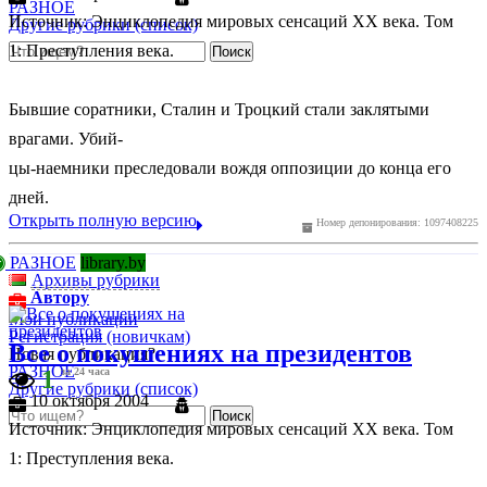
РАЗНОЕ
Источник: Энциклопедия мировых сенсаций ХХ века. Том
Другие рубрики (список)
1: Преступления века.
Бывшие соратники, Сталин и Троцкий стали заклятыми
врагами. Убий-
цы-наемники преследовали вождя оппозиции до конца его
дней.
Открыть полную версию
Номер депонирования: 1097408225
РАЗНОЕ
library.by
Архивы рубрики
Автору
Мои публикации
Регистрация (новичкам)
Все о покушениях на президентов
Новая публикация?
РАЗНОЕ
1
за 24 часа
Другие рубрики (список)
10 октября 2004
Источник: Энциклопедия мировых сенсаций ХХ века. Том
1: Преступления века.