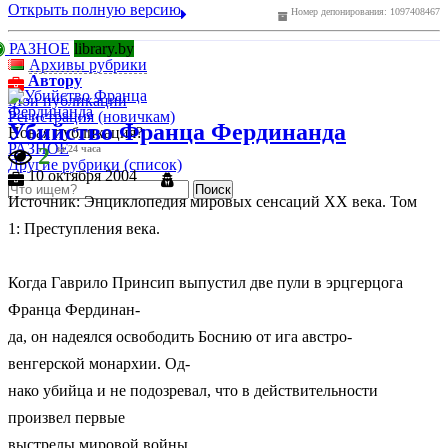
Открыть полную версию
Номер депонирования: 1097408467
РАЗНОЕ
library.by
Архивы рубрики
Автору
Мои публикации
Регистрация (новичкам)
Убийство Франца Фердинанда
Новая публикация?
РАЗНОЕ
2
за 24 часа
Другие рубрики (список)
10 октября 2004
Источник: Энциклопедия мировых сенсаций ХХ века. Том
1: Преступления века.
Когда Гаврило Принсип выпустил две пули в эрцгерцога
Франца Фердинан-
да, он надеялся освободить Боснию от ига австро-
венгерской монархии. Од-
нако убийца и не подозревал, что в действительности
произвел первые
выстрелы мировой войны.