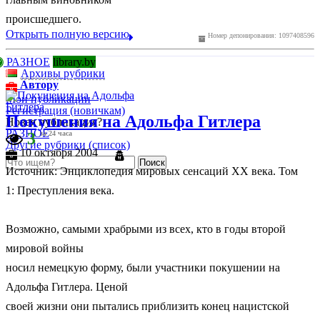
происшедшего.
Открыть полную версию
Номер депонирования: 1097408596
РАЗНОЕ
library.by
Архивы рубрики
Автору
Мои публикации
Регистрация (новичкам)
Покушения на Адольфа Гитлера
Новая публикация?
РАЗНОЕ
3
за 24 часа
Другие рубрики (список)
10 октября 2004
Источник: Энциклопедия мировых сенсаций ХХ века. Том
1: Преступления века.
Возможно, самыми храбрыми из всех, кто в годы второй
мировой войны
носил немецкую форму, были участники покушении на
Адольфа Гитлера. Ценой
своей жизни они пытались приблизить конец нацистской