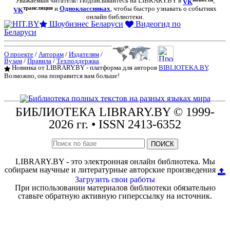
Уважаемый читатель! Подписывайтесь на LIBRARY.BY в
,
VK
трансляция
и
Одноклассниках
, чтобы быстро узнавать о событиях
VK
онлайн библиотеки.
Шоубизнес Беларуси
Видеогид по
Беларуси
О проекте
/
Авторам
/
Издателям
/
Вузам
/
Правила
/
Техподдержка
Новинка от LIBRARY.BY - платформа для авторов
BIBLIOTEKA.BY
.
Возможно, она понравится вам больше!
БИБЛИОТЕКА
LIBRARY.BY © 1999-
2026 гг.
• ISSN 2413-6352
ПОИСК
LIBRARY.BY - это электронная онлайн библиотека. Мы
собираем научные и литературные авторские произведения
Загрузить свои работы
При использовании материалов библиотеки обязательно
ставьте обратную активную гиперссылку на источник.