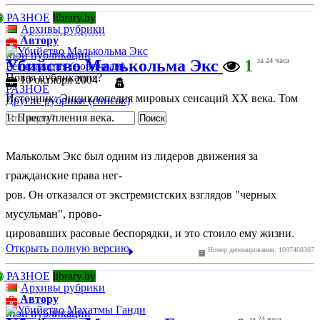
РАЗНОЕ
library.by
Архивы рубрики
Автору
Мои публикации
Убийство Малькольма Экс
1
за 24 часа
Регистрация (новичкам)
Новая публикация?
10 октября 2004
РАЗНОЕ
Источник: Энциклопедия мировых сенсаций ХХ века. Том
Другие рубрики (список)
1: Преступления века.
Малькольм Экс был одним из лидеров движения за
гражданские права нег-
ров. Он отказался от экстремистских взглядов "черных
мусульман", прово-
цировавших расовые беспорядки, и это стоило ему жизни.
Открыть полную версию
Номер депонирования: 1097408307
РАЗНОЕ
library.by
Архивы рубрики
Автору
Мои публикации
за 24 часа