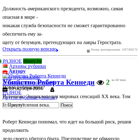
Должность американского президента, возможно, самая
опасная в мире -
никакая служба безопасности не сможет гарантированно
обеспечить ему за-
щиту от безумцев, претендующих на лавры Герострата.
Открыть полную версию
Номер депонирования: 1097408176
РАЗНОЕ
library.by
Архивы рубрики
Автору
Мои публикации
Убийство Роберта Кеннеди
2
за 24 часа
Регистрация (новичкам)
Новая публикация?
10 октября 2004
РАЗНОЕ
Источник: Энциклопедия мировых сенсаций ХХ века. Том
Другие рубрики (список)
1: Преступления века.
Роберт Кеннеди понимал, что идет на большой риск, решив
продолжить
дело своего убитого брата. Предчувствие не обмануло