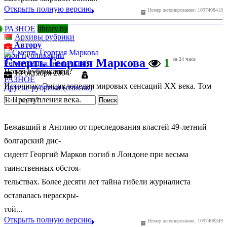
Открыть полную версию
Номер депонирования: 1097408418
РАЗНОЕ
library.by
Архивы рубрики
Автору
Мои публикации
Смерть Георгия Маркова
1
за 24 часа
Регистрация (новичкам)
Новая публикация?
10 октября 2004
РАЗНОЕ
Источник: Энциклопедия мировых сенсаций ХХ века. Том
Другие рубрики (список)
1: Преступления века.
Бежавший в Англию от преследования властей 49-летний
болгарский дис-
сидент Георгий Марков погиб в Лондоне при весьма
таинственных обстоя-
тельствах. Более десяти лет тайна гибели журналиста
оставалась нераскры-
той...
Открыть полную версию
Номер депонирования: 1097408349