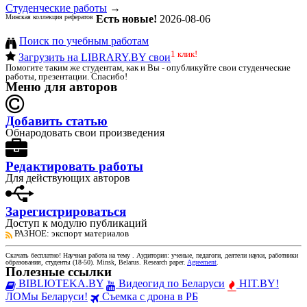
Студенческие работы
→
Минская коллекция рефератов
Есть новые!
2026-08-06
Поиск по учебным работам
1 клик!
Загрузить на LIBRARY.BY свои
Помогите таким же студентам, как и Вы - опубликуйте свои студенческие
работы, презентации. Спасибо!
Меню для авторов
Добавить статью
Обнародовать свои произведения
Редактировать работы
Для действующих авторов
Зарегистрироваться
Доступ к модулю публикаций
РАЗНОЕ
: экспорт материалов
Скачать бесплатно!
Научная работа
на тему
. Аудитория:
ученые, педагоги, деятели науки, работники
образования, студенты
(
18-50
).
Minsk, Belarus
.
Research paper
.
Agreement
.
Полезные ссылки
BIBLIOTEKA.BY
Видеогид по Беларуси
HIT.BY!
ЛОМы Беларуси!
Съемка с дрона в РБ