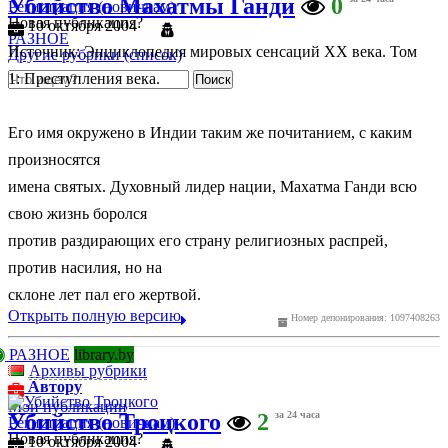
Убийство Махатмы Ганди
0
Регистрация (новичкам)
Новая публикация?
10 октября 2004
РАЗНОЕ
Источник: Энциклопедия мировых сенсаций ХХ века. Том
Другие рубрики (список)
1: Преступления века.
Его имя окружено в Индии таким же почитанием, с каким
произносятся
имена святых. Духовный лидер нации, Махатма Ганди всю
свою жизнь боролся
против раздирающих его страну религиозных распрей,
против насилия, но на
склоне лет пал его жертвой.
Открыть полную версию
Номер депонирования: 1097408263
РАЗНОЕ
library.by
Архивы рубрики
Автору
Мои публикации
Убийство Троцкого
2
за 24 часа
Регистрация (новичкам)
Новая публикация?
10 октября 2004