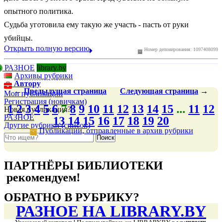
опытного политика.
Судьба уготовила ему такую же участь - пасть от руки
убийцы.
Открыть полную версию
Номер депонирования: 1097408099
РАЗНОЕ
library.by
Архивы рубрики
Автору
←
Предыдущая
страница
Следующая
страница
→
Мои публикации
Регистрация (новичкам)
1
2
3
4
5
6
7
8
9
10
11
12
13
14
15
...
11
12
Новая публикация?
РАЗНОЕ
13
14
15
16
17
18
19
20
Другие рубрики (список)
Публикации, отправленные в архив рубрики
подняться наверх ↑
ПАРТНЁРЫ БИБЛИОТЕКИ
рекомендуем!
подняться наверх ↑
ОБРАТНО В РУБРИКУ?
РАЗНОЕ НА LIBRARY.BY
новости