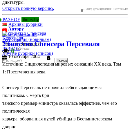
диктатуры.
Открыть полную версию
Номер депонирования: 1097408519
РАЗНОЕ
library.by
Архивы рубрики
Автору
Мои публикации
Регистрация (новичкам)
Убийство Спенсера Персеваля
Новая публикация?
РАЗНОЕ
0
за 24 часа
Другие рубрики (список)
10 октября 2004
Источник: Энциклопедия мировых сенсаций ХХ века. Том
1: Преступления века.
Спенсер Персеваль не проявил себя выдающимся
политиком. Смерть бри-
танского премьер-министра оказалась эффектнее, чем его
политическая
карьера, оборванная пулей убийцы в Вестминстерском
дворце.