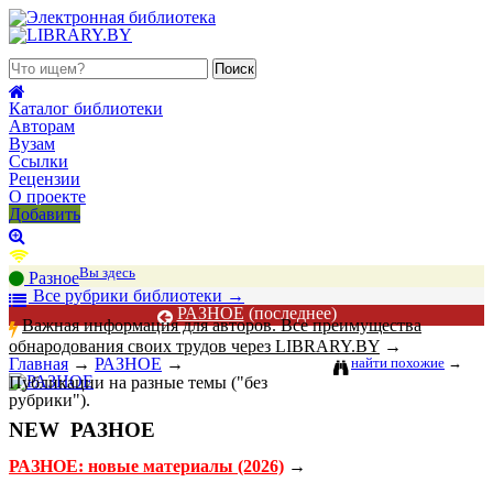
 августа 2026, четверг
Каталог библиотеки
Авторам
Вузам
Ссылки
Рецензии
О проекте
Добавить
Вы здесь
Разное
В
се рубрики библиотеки
→
РАЗНОЕ
(последнее)
Важная информация для авторов. Все преимущества
обнародования своих трудов через LIBRARY.BY
→
Главная
→
РАЗНОЕ
→
найти похожие
→
Публикации на разные темы ("без
рубрики").
NEW
РАЗНОЕ
РАЗНОЕ: новые материалы (2026)
→