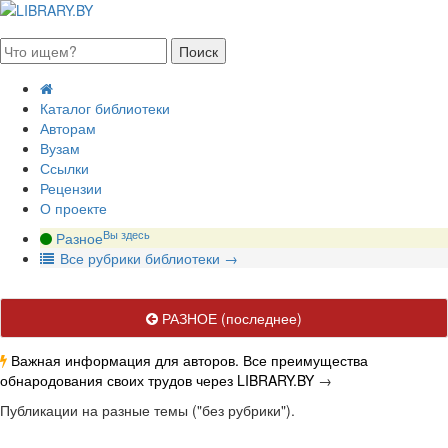
августа 2026, суббота
Каталог библиотеки
Авторам
Вузам
Ссылки
Рецензии
О проекте
Вы здесь
Разное
В
се рубрики библиотеки
→
РАЗНОЕ
(последнее)
Важная информация для авторов. Все преимущества
обнародования своих трудов через LIBRARY.BY
→
Публикации на разные темы ("без рубрики").