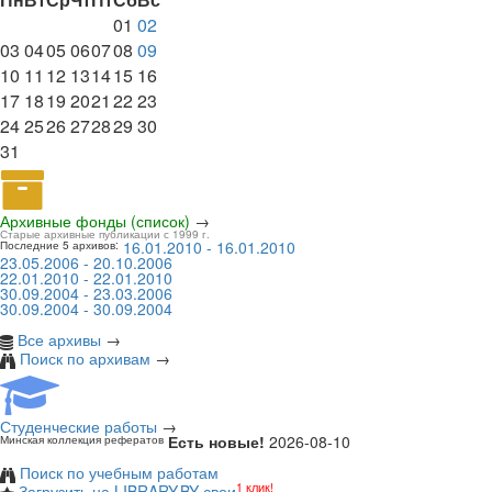
01
02
03
04
05
06
07
08
09
10
11
12
13
14
15
16
17
18
19
20
21
22
23
24
25
26
27
28
29
30
31
Архивные фонды (список)
→
Старые архивные публикации с 1999 г.
16.01.2010 - 16.01.2010
Последние 5 архивов:
23.05.2006 - 20.10.2006
22.01.2010 - 22.01.2010
30.09.2004 - 23.03.2006
30.09.2004 - 30.09.2004
Все архивы
→
Поиск по архивам
→
Студенческие работы
→
Есть новые!
2026-08-10
Минская коллекция рефератов
Поиск по учебным работам
1 клик!
Загрузить на LIBRARY.BY свои