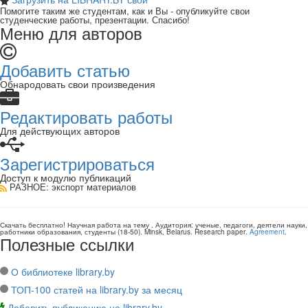
Помогите таким же студентам, как и Вы - опубликуйте свои
студенческие работы, презентации. Спасибо!
Меню для авторов
Добавить статью
Обнародовать свои произведения
Редактировать работы
Для действующих авторов
Зарегистрироваться
Доступ к модулю публикаций
РАЗНОЕ
: экспорт материалов
Скачать бесплатно!
Научная работа
на тему
. Аудитория:
ученые, педагоги, деятели науки,
работники образования, студенты
(
18-50
).
Minsk, Belarus
.
Research paper
.
Agreement
.
Полезные ссылки
О библиотеке library.by
ТОП-100 статей на library.by за месяц
Добавить публикацию на library.by