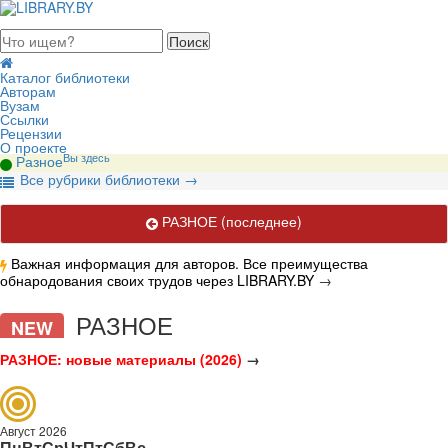
августа 2026, понедельник
Каталог библиотеки
Авторам
Вузам
Ссылки
Рецензии
О проекте
Вы здесь
Разное
В
се рубрики библиотеки
→
РАЗНОЕ
(последнее)
Важная информация для авторов. Все преимущества
обнародования своих трудов через LIBRARY.BY
→
Публикации на разные темы ("без рубрики").
РАЗНОЕ
NEW
РАЗНОЕ: новые материалы (2026)
→
Август 2026
Пн
Вт
Ср
Чт
Пт
Сб
Вс