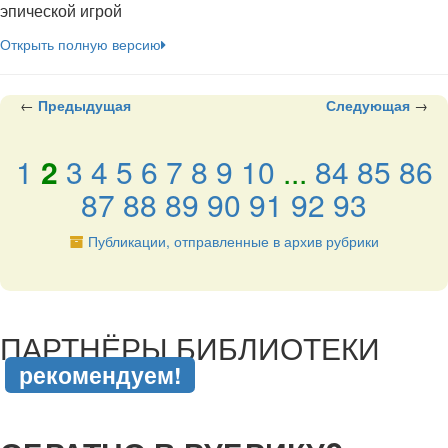
эпической игрой
Открыть полную версию
←
Предыдущая
Следующая
→
1
2
3
4
5
6
7
8
9
10
...
84
85
86
87
88
89
90
91
92
93
Публикации, отправленные в архив рубрики
подняться наверх ↑
ПАРТНЁРЫ БИБЛИОТЕКИ
рекомендуем!
подняться наверх ↑