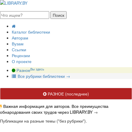
августа 2026, воскресенье
Каталог библиотеки
Авторам
Вузам
Ссылки
Рецензии
О проекте
Вы здесь
Разное
В
се рубрики библиотеки
→
РАЗНОЕ
(последнее)
Важная информация для авторов. Все преимущества
обнародования своих трудов через LIBRARY.BY
→
Публикации на разные темы ("без рубрики").