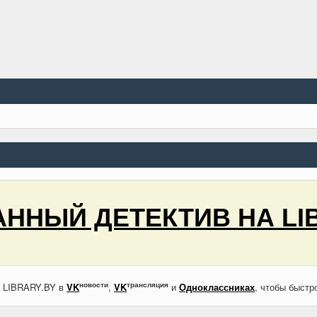
ННЫЙ ДЕТЕКТИВ НА LI
новости
трансляция
а LIBRARY.BY в
VK
,
VK
и
Одноклассниках
, чтобы быстр