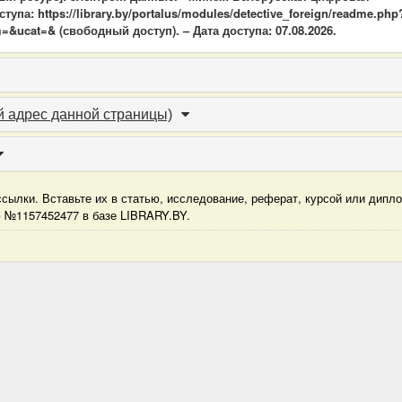
упа: https://library.by/portalus/modules/detective_foreign/readme.php
=&ucat=& (свободный доступ). – Дата доступа: 07.08.2026.
 адрес данной страницы)
сылки. Вставьте их в статью, исследование, реферат, курсой или дипл
ю №1157452477 в базе LIBRARY.BY.