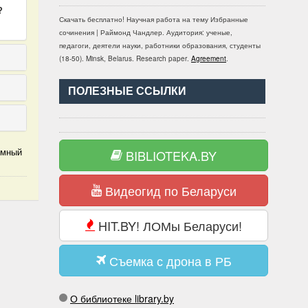
?
Скачать бесплатно!
Научная работа
на тему Избранные
сочинения | Раймонд Чандлер
. Аудитория:
ученые,
педагоги, деятели науки, работники образования, студенты
(
18-50
).
Minsk, Belarus
.
Research paper
.
Agreement
.
ПОЛЕЗНЫЕ ССЫЛКИ
омный
BIBLIOTEKA.BY
Видеогид по Беларуси
HIT.BY! ЛОМы Беларуси!
Съемка с дрона в РБ
О библиотеке library.by