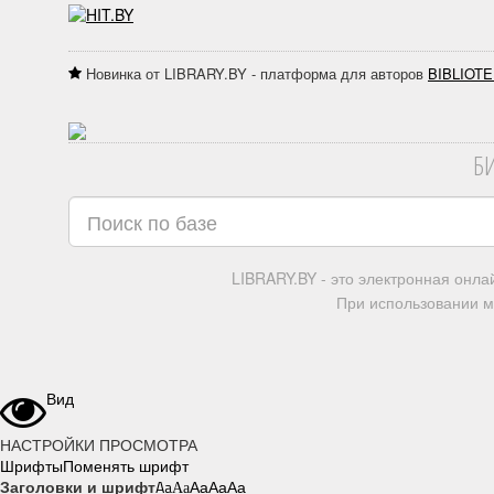
Новинка от LIBRARY.BY - платформа для авторов
BIBLIOTE
Б
LIBRARY.BY - это электронная онл
При использовании м
Вид
НАСТРОЙКИ ПРОСМОТРА
Шрифты
Поменять шрифт
Заголовки и шрифт
Aa
Aa
Aa
Aa
Aa