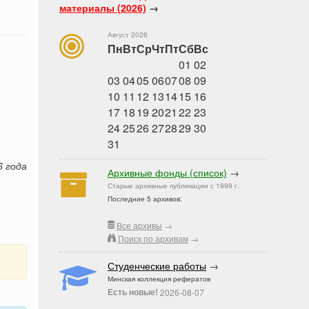
материалы (2026)
→
Август 2026
Пн
Вт
Ср
Чт
Пт
Сб
Вс
01
02
03
04
05
06
07
08
09
10
11
12
13
14
15
16
17
18
19
20
21
22
23
24
25
26
27
28
29
30
31
6 года
Архивные фонды (список)
→
Старые архивные публикации с 1999 г.
Последние 5 архивов:
Все архивы
→
Поиск по архивам
→
Студенческие работы
→
Минская коллекция рефератов
Есть новые!
2026-08-07