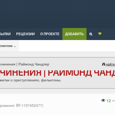
СЫЛКИ
РЕЦЕНЗИИ
О ПРОЕКТЕ
ДОБАВИТЬ
блиотеки
→
очинения | Раймонд Чандлер
найти
ЧИНЕНИЯ | РАЙМОНД ЧАН
аметки о преступлениях, фельетоны.
12
за
рования: BY-1157452477)