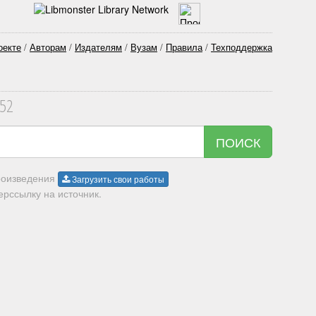
оекте
/
Авторам
/
Издателям
/
Вузам
/
Правила
/
Техподдержка
352
ПОИСК
произведения
Загрузить свои работы
рссылку на источник.