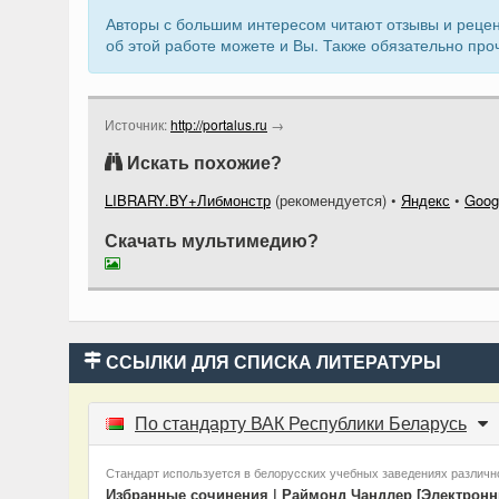
Авторы с большим интересом читают отзывы и рецен
об этой работе можете и Вы. Также обязательно про
Источник:
http://portalus.ru
→
Искать похожие?
LIBRARY.BY+Либмонстр
(рекомендуется)
•
Яндекс
•
Goog
Скачать мультимедию?
ССЫЛКИ ДЛЯ СПИСКА ЛИТЕРАТУРЫ
По стандарту ВАК Республики Беларусь
Стандарт используется в белорусских учебных заведениях различно
Избранные сочинения | Раймонд Чандлер [Электронны