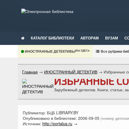
КАТАЛОГ БИБЛИОТЕКИ
АВТОРАМ
ВУЗАМ
С
ВЫ ЗДЕСЬ
ИНОСТРАННЫЕ ДЕТЕКТИВЫ
В
се рубрики би
Главная
→
ИНОСТРАННЫЙ ДЕТЕКТИВ
→
Избранные с
ИЗБРАННЫЕ СО
Зарубежный детектив. Книги, статьи, з
Публикатор:
БЦБ LIBRARY.BY
Опубликовано в библиотеке:
2006-09-05
(номер депони
Источник:
http://portalus.ru
→