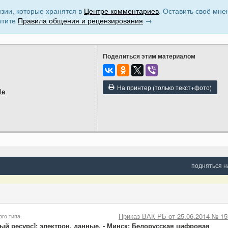
зии, которые хранятся в
Центре комментариев
. Оставить своё мне
чтите
Правила общения и рецензирования
→
Поделиться этим материалом
На принтер (только текст+фото)
le
подняться н
Приказ ВАК РБ от 25.06.2014 № 15
го типа.
й ресурс]: электрон. данные. - Минск: Белорусская цифровая