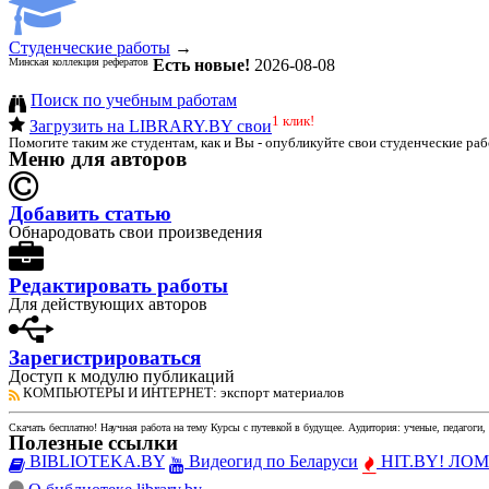
Студенческие работы
→
Минская коллекция рефератов
Есть новые!
2026-08-08
Поиск по учебным работам
1 клик!
Загрузить на LIBRARY.BY свои
Помогите таким же студентам, как и Вы - опубликуйте свои студенческие ра
Меню для авторов
Добавить статью
Обнародовать свои произведения
Редактировать работы
Для действующих авторов
Зарегистрироваться
Доступ к модулю публикаций
КОМПЬЮТЕРЫ И ИНТЕРНЕТ
: экспорт материалов
Скачать бесплатно!
Научная работа
на тему Курсы с путевкой в будущее
. Аудитория:
ученые, педагоги,
Полезные ссылки
BIBLIOTEKA.BY
Видеогид по Беларуси
HIT.BY! ЛОМы