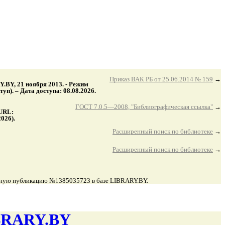
Приказ ВАК РБ от 25.06.2014 № 159
→
.BY, 21 ноября 2013. - Режим
п). – Дата доступа: 08.08.2026.
ГОСТ 7.0.5—2008, "Библиографическая ссылка"
→
 URL:
026).
Расширенный поиск по библиотеке
→
Расширенный поиск по библиотеке
→
данную публикацию №1385035723 в базе LIBRARY.BY.
RARY.BY