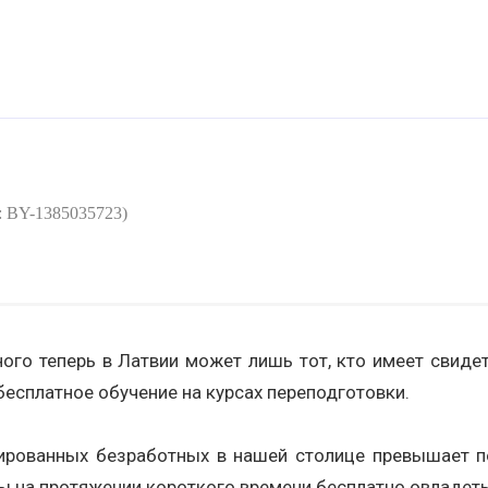
: BY-1385035723)
ого теперь в Латвии может лишь тот, кто имеет свидет
есплатное обучение на курсах переподготовки.
рированных безработных в нашей столице превышает по
 бы на протяжении короткого времени бесплатно овладет