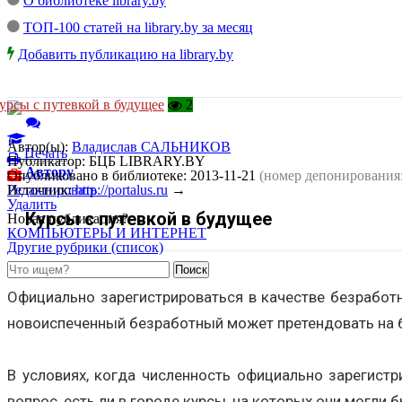
О библиотеке library.by
ТОП-100 статей на library.by за месяц
Добавить публикацию на library.by
урсы с путевкой в будущее
2
Автор(ы):
Владислав САЛЬНИКОВ
Печать
Публикатор:
БЦБ LIBRARY.BY
Автору
Опубликовано в библиотеке:
2013-11-21
(номер депонирования
Редактировать
Источник:
http://portalus.ru
→
Удалить
Курсы с путевкой в будущее
Новая публикация?
КОМПЬЮТЕРЫ И ИНТЕРНЕТ
Другие рубрики (список)
Официально зарегистрироваться в качестве безработн
новоиспеченный безработный может претендовать на б
В условиях, когда численность официально зарегист
вопрос, есть ли в городе курсы, на которых они могли