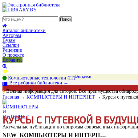
 августа 2026, суббота
Каталог библиотеки
Авторам
Вузам
Ссылки
Рецензии
О проекте
Добавить
Вы здесь
Компьютерные технологии (IT)
В
се рубрики библиотеки
→
Важная информация для авторов. Все преимущества обнарод
Главная
→
КОМПЬЮТЕРЫ И ИНТЕРНЕТ
→
Курсы с путевко
КУРСЫ С ПУТЕВКОЙ В БУДУЩ
Актуальные публикации по вопросам современных информацио
NEW
КОМПЬЮТЕРЫ И ИНТЕРНЕТ