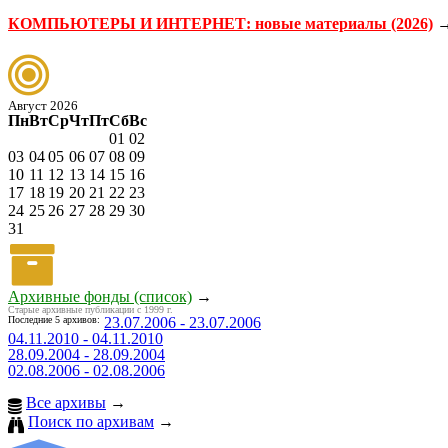
КОМПЬЮТЕРЫ И ИНТЕРНЕТ: новые материалы (2026)
Август 2026
Пн
Вт
Ср
Чт
Пт
Сб
Вс
01
02
03
04
05
06
07
08
09
10
11
12
13
14
15
16
17
18
19
20
21
22
23
24
25
26
27
28
29
30
31
Архивные фонды (список)
→
Старые архивные публикации с 1999 г.
Последние 5 архивов:
23.07.2006 - 23.07.2006
04.11.2010 - 04.11.2010
28.09.2004 - 28.09.2004
02.08.2006 - 02.08.2006
Все архивы
→
Поиск по архивам
→