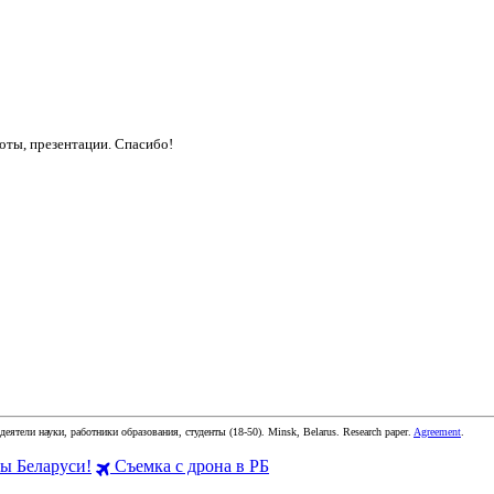
боты, презентации. Спасибо!
 деятели науки, работники образования, студенты
(
18-50
).
Minsk, Belarus
.
Research paper
.
Agreement
.
 Беларуси!
Съемка с дрона в РБ