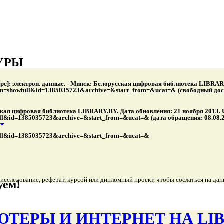
→
УРЫ
]: электрон. данные. - Минск: Белорусская цифровая библиотека LIBRARY
ction=showfull&id=1385035723&archive=&start_from=&ucat=& (свободный досту
кая цифровая библиотека LIBRARY.BY. Дата обновления: 21 ноября 2013.
wfull&id=1385035723&archive=&start_from=&ucat=& (дата обращения: 08.08.2
owfull&id=1385035723&archive=&start_from=&ucat=&
, исследование, реферат, курсой или дипломный проект, чтобы сослаться на 
уем!
ТЕРЫ И ИНТЕРНЕТ НА LIB