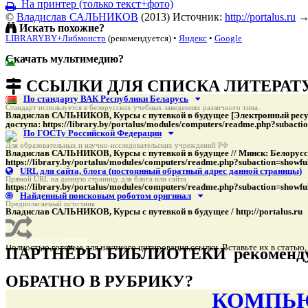
На принтер (только текст+фото)
©
Владислав САЛЬНИКОВ
(
2013
)
Источник:
http://portalus.ru
Искать похожие?
LIBRARY.BY+Либмонстр
(рекомендуется)
•
Яндекс
•
Google
Скачать мультимедию?
подняться наверх ↑
ССЫЛКИ ДЛЯ СПИСКА ЛИТЕРАТ
По стандарту ВАК Республики Беларусь
Стандарт используется в белорусских учебных заведениях различного типа.
Владислав САЛЬНИКОВ, Курсы с путевкой в будущее [Электронный ресурс
доступа: https://library.by/portalus/modules/computers/readme.php?suba
По ГОСТу Российской Федерации
Для образовательных и научно-исследовательских учреждений РФ
Владислав САЛЬНИКОВ, Курсы с путевкой в будущее // Минск: Белорусс
https://library.by/portalus/modules/computers/readme.php?subaction=sho
URL для сайта, блога
(постоянный обратный адрес данной страницы)
Прямой URL на данную страницу для блога или сайта
https://library.by/portalus/modules/computers/readme.php?subaction=sh
Найденный поисковым роботом оригинал
Предполагаемый источник
Владислав САЛЬНИКОВ, Курсы с путевкой в будущее / http://portalus.ru
подняться наверх ↑
Полностью готовые для научного цитирования ссылки. Вставьте их в статью
ПАРТНЁРЫ БИБЛИОТЕКИ
рекоменд
подняться наверх ↑
ОБРАТНО В РУБРИКУ?
КОМПЬЮ