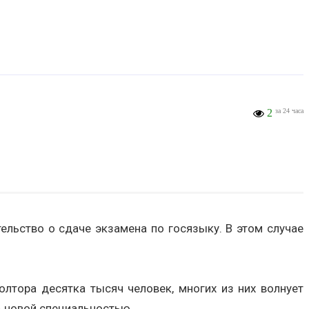
2
за 24 часа
ельство о сдаче экзамена по госязыку. В этом случае
лтора десятка тысяч человек, многих из них волнует
ь новой специальностью.