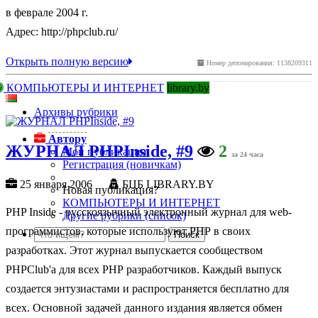
в феврале 2004 г.
Адрес: http://phpclub.ru/
Открыть полную версию
Номер депонирования: 1138209311
КОМПЬЮТЕРЫ И ИНТЕРНЕТ
library.by
Архивы рубрики
Автору
ЖУРНАЛ PHPInside, #9
2
Мои публикации
за 24 часа
Регистрация (новичкам)
25 января 2006
БЦБ LIBRARY.BY
Новая публикация?
КОМПЬЮТЕРЫ И ИНТЕРНЕТ
PHP Inside - русскоязычный электронный журнал для web-
Другие рубрики (список)
программистов, которые используют РНР в своих
разработках. Этот журнал выпускается сообществом
PHPClub'а для всех РНР разработчиков. Каждый выпуск
создается энтузиастами и распространяется бесплатно для
всех. Основной задачей данного издания является обмен