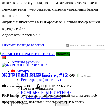
лежит в основе журнала, но в нем затрагиваются так же и
смежные темы - web-серверы, системы управления базами
данных и прочее.
Журнал выпускается в PDF-формате. Первый номер вышел
в феврале 2004 г.
Адрес: http://phpclub.ru/
Открыть полную версию
Номер депонирования: 1138209364
КОМПЬЮТЕРЫ И ИНТЕРНЕТ
library.by
Архивы рубрики
Автору
ЖУРНАЛ PHPInside, #12
1
Мои публикации
за 24 часа
Регистрация (новичкам)
25 января 2006
БЦБ LIBRARY.BY
Новая публикация?
КОМПЬЮТЕРЫ И ИНТЕРНЕТ
PHP Inside - русскоязычный электронный журнал для web-
Другие рубрики (список)
программистов, которые используют РНР в своих