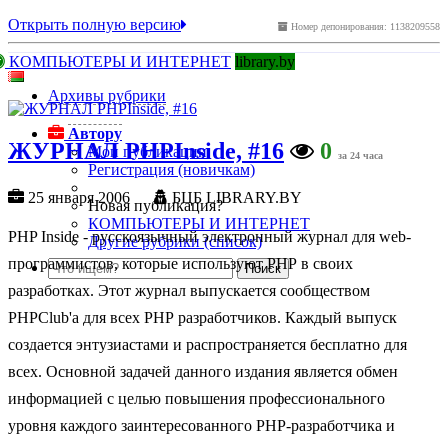
Открыть полную версию
Номер депонирования: 1138209558
КОМПЬЮТЕРЫ И ИНТЕРНЕТ
library.by
Архивы рубрики
Автору
ЖУРНАЛ PHPInside, #16
0
Мои публикации
за 24 часа
Регистрация (новичкам)
25 января 2006
БЦБ LIBRARY.BY
Новая публикация?
КОМПЬЮТЕРЫ И ИНТЕРНЕТ
PHP Inside - русскоязычный электронный журнал для web-
Другие рубрики (список)
программистов, которые используют РНР в своих
разработках. Этот журнал выпускается сообществом
PHPClub'а для всех РНР разработчиков. Каждый выпуск
создается энтузиастами и распространяется бесплатно для
всех. Основной задачей данного издания является обмен
информацией с целью повышения профессионального
уровня каждого заинтересованного РНР-разработчика и