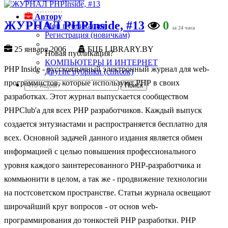
Автору
ЖУРНАЛ PHPInside, #13
0
Мои публикации
за 24 часа
Регистрация (новичкам)
25 января 2006
БЦБ LIBRARY.BY
Новая публикация?
КОМПЬЮТЕРЫ И ИНТЕРНЕТ
PHP Inside - русскоязычный электронный журнал для web-
Другие рубрики (список)
программистов, которые используют РНР в своих
разработках. Этот журнал выпускается сообществом
PHPClub'а для всех РНР разработчиков. Каждый выпуск
создается энтузиастами и распространяется бесплатно для
всех. Основной задачей данного издания является обмен
информацией с целью повышения профессионального
уровня каждого заинтересованного РНР-разработчика и
коммьюнити в целом, а так же - продвижение технологии
на постсоветском пространстве. Статьи журнала освещают
широчайший круг вопросов - от основ web-
программирования до тонкостей РНР разработки. РНР