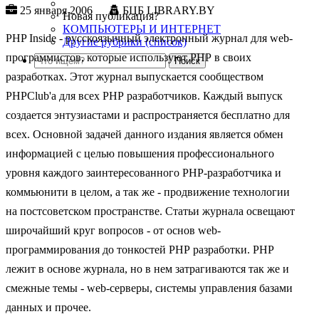
25 января 2006
БЦБ LIBRARY.BY
Новая публикация?
КОМПЬЮТЕРЫ И ИНТЕРНЕТ
PHP Inside - русскоязычный электронный журнал для web-
Другие рубрики (список)
программистов, которые используют РНР в своих
разработках. Этот журнал выпускается сообществом
PHPClub'а для всех РНР разработчиков. Каждый выпуск
создается энтузиастами и распространяется бесплатно для
всех. Основной задачей данного издания является обмен
информацией с целью повышения профессионального
уровня каждого заинтересованного РНР-разработчика и
коммьюнити в целом, а так же - продвижение технологии
на постсоветском пространстве. Статьи журнала освещают
широчайший круг вопросов - от основ web-
программирования до тонкостей РНР разработки. РНР
лежит в основе журнала, но в нем затрагиваются так же и
смежные темы - web-серверы, системы управления базами
данных и прочее.