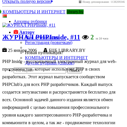
Открыть полную версию
Номер депонирования: 1138209346
КОМПЬЮТЕРЫ И ИНТЕРНЕТ
library.by
Архивы рубрики
Автору
ЖУРНАЛ PHPInside, #11
2
Мои публикации
за 24 часа
Регистрация (новичкам)
25 января 2006
БЦБ LIBRARY.BY
Новая публикация?
КОМПЬЮТЕРЫ И ИНТЕРНЕТ
PHP Inside - русскоязычный электронный журнал для web-
Другие рубрики (список)
программистов, которые используют РНР в своих
разработках. Этот журнал выпускается сообществом
PHPClub'а для всех РНР разработчиков. Каждый выпуск
создается энтузиастами и распространяется бесплатно для
всех. Основной задачей данного издания является обмен
информацией с целью повышения профессионального
уровня каждого заинтересованного РНР-разработчика и
коммьюнити в целом, а так же - продвижение технологии