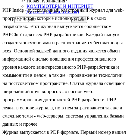
Новая публикация?
КОМПЬЮТЕРЫ И ИНТЕРНЕТ
PHP Inside - русскоязычный электронный журнал для web-
Другие рубрики (список)
программистов, которые используют РНР в своих
разработках. Этот журнал выпускается сообществом
PHPClub'а для всех РНР разработчиков. Каждый выпуск
создается энтузиастами и распространяется бесплатно для
всех. Основной задачей данного издания является обмен
информацией с целью повышения профессионального
уровня каждого заинтересованного РНР-разработчика и
коммьюнити в целом, а так же - продвижение технологии
на постсоветском пространстве. Статьи журнала освещают
широчайший круг вопросов - от основ web-
программирования до тонкостей РНР разработки. РНР
лежит в основе журнала, но в нем затрагиваются так же и
смежные темы - web-серверы, системы управления базами
данных и прочее.
Журнал выпускается в PDF-формате. Первый номер вышел