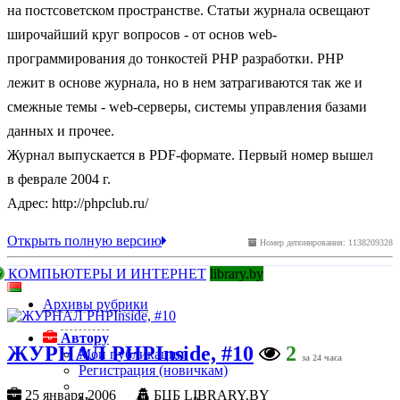
на постсоветском пространстве. Статьи журнала освещают
широчайший круг вопросов - от основ web-
программирования до тонкостей РНР разработки. РНР
лежит в основе журнала, но в нем затрагиваются так же и
смежные темы - web-серверы, системы управления базами
данных и прочее.
Журнал выпускается в PDF-формате. Первый номер вышел
в феврале 2004 г.
Адрес: http://phpclub.ru/
Открыть полную версию
Номер депонирования: 1138209328
КОМПЬЮТЕРЫ И ИНТЕРНЕТ
library.by
Архивы рубрики
Автору
ЖУРНАЛ PHPInside, #10
2
Мои публикации
за 24 часа
Регистрация (новичкам)
25 января 2006
БЦБ LIBRARY.BY