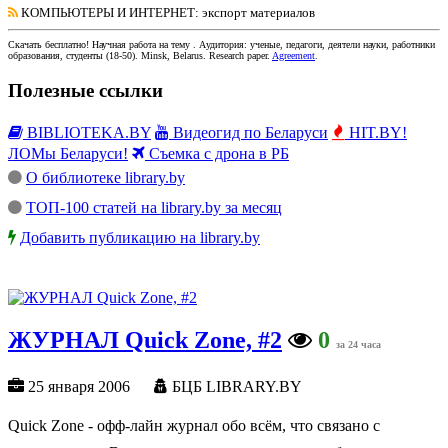
КОМПЬЮТЕРЫ И ИНТЕРНЕТ
: экспорт материалов
Скачать бесплатно!
Научная работа
на тему
. Аудитория:
ученые, педагоги, деятели науки, работники
образования, студенты
(
18-50
).
Minsk, Belarus
.
Research paper
.
Agreement
.
Полезные ссылки
BIBLIOTEKA.BY
Видеогид по Беларуси
HIT.BY!
ЛОМы Беларуси!
Съемка с дрона в РБ
О библиотеке library.by
ТОП-100 статей на library.by за месяц
Добавить публикацию на library.by
ЖУРНАЛ Quick Zone, #2
0
за 24 часа
25 января 2006
БЦБ LIBRARY.BY
Quick Zone - офф-лайн журнал обо всём, что связано с