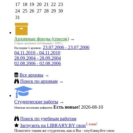
17
18
19
20
21
22
23
24
25
26
27
28
29
30
31
Архивные фонды (список)
→
Старые архивные публикации с 1999 г.
23.07.2006 - 23.07.2006
Последние 5 архивов:
04.11.2010 - 04.11.2010
28.09.2004 - 28.09.2004
02.08.2006 - 02.08.2006
Все архивы
→
Поиск по архивам
→
Студенческие работы
→
Есть новые!
2026-08-10
Минская коллекция рефератов
Поиск по учебным работам
1 клик!
Загрузить на LIBRARY.BY свои
Помогите таким же студентам, как и Вы - опубликуйте свои