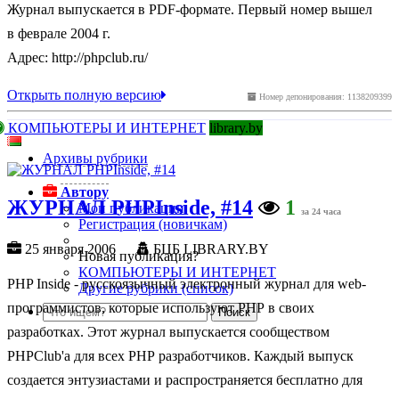
Журнал выпускается в PDF-формате. Первый номер вышел
в феврале 2004 г.
Адрес: http://phpclub.ru/
Открыть полную версию
Номер депонирования: 1138209399
КОМПЬЮТЕРЫ И ИНТЕРНЕТ
library.by
Архивы рубрики
Автору
ЖУРНАЛ PHPInside, #14
1
Мои публикации
за 24 часа
Регистрация (новичкам)
25 января 2006
БЦБ LIBRARY.BY
Новая публикация?
КОМПЬЮТЕРЫ И ИНТЕРНЕТ
PHP Inside - русскоязычный электронный журнал для web-
Другие рубрики (список)
программистов, которые используют РНР в своих
разработках. Этот журнал выпускается сообществом
PHPClub'а для всех РНР разработчиков. Каждый выпуск
создается энтузиастами и распространяется бесплатно для