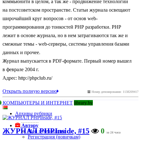
коммьюнити в целом, а так же - продвижение технологии
на постсоветском пространстве. Статьи журнала освещают
широчайший круг вопросов - от основ web-
программирования до тонкостей РНР разработки. РНР
лежит в основе журнала, но в нем затрагиваются так же и
смежные темы - web-серверы, системы управления базами
данных и прочее.
Журнал выпускается в PDF-формате. Первый номер вышел
в феврале 2004 г.
Адрес: http://phpclub.ru/
Открыть полную версию
Номер депонирования: 1138209417
КОМПЬЮТЕРЫ И ИНТЕРНЕТ
library.by
Архивы рубрики
Автору
ЖУРНАЛ PHPInside, #15
0
Мои публикации
за 24 часа
Регистрация (новичкам)