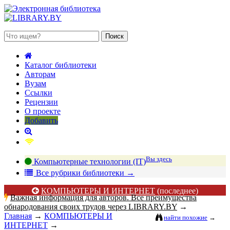
 августа 2026, понедельник
Каталог библиотеки
Авторам
Вузам
Ссылки
Рецензии
О проекте
Добавить
Вы здесь
Компьютерные технологии (IT)
В
се рубрики библиотеки
→
КОМПЬЮТЕРЫ И ИНТЕРНЕТ
(последнее)
Важная информация для авторов. Все преимущества
обнародования своих трудов через LIBRARY.BY
→
Главная
→
КОМПЬЮТЕРЫ И
найти похожие
→
ИНТЕРНЕТ
→