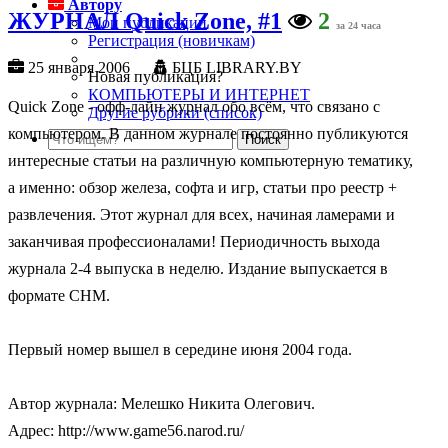
Автору
ЖУРНАЛ Quick Zone, #1
2
Мои публикации
за 24 часа
Регистрация (новичкам)
25 января 2006
БЦБ LIBRARY.BY
Новая публикация?
КОМПЬЮТЕРЫ И ИНТЕРНЕТ
Quick Zone - офф-лайн журнал обо всём, что связано с
Другие рубрики (список)
компьютером. В данном журнале постоянно публикуются
интересные статьи на различную компьютерную тематику,
а именно: обзор железа, софта и игр, статьи про реестр +
развлечения. Этот журнал для всех, начиная ламерами и
заканчивая профессионалами! Периодичность выхода
журнала 2-4 выпуска в неделю. Издание выпускается в
формате CHM.
Первый номер вышел в середине июня 2004 года.
Автор журнала: Мелешко Никита Олегович.
Адрес: http://www.game56.narod.ru/