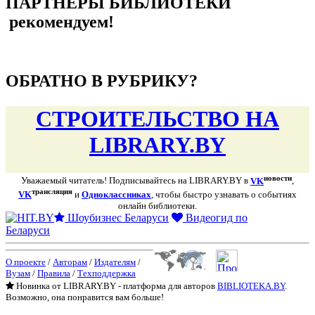
ПАРТНЁРЫ БИБЛИОТЕКИ
рекомендуем!
подняться наверх ↑
ОБРАТНО В РУБРИКУ?
СТРОИТЕЛЬСТВО НА
LIBRARY.BY
новости
Уважаемый читатель! Подписывайтесь на LIBRARY.BY в
VK
,
трансляция
VK
и
Одноклассниках
, чтобы быстро узнавать о событиях
онлайн библиотеки.
Шоубизнес Беларуси
Видеогид по
Беларуси
О проекте
/
Авторам
/
Издателям
/
Вузам
/
Правила
/
Техподдержка
Новинка от LIBRARY.BY - платформа для авторов
BIBLIOTEKA.BY
.
Возможно, она понравится вам больше!