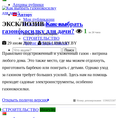
Архивы рубрики
Автору
Мои публикации
ЭКСКЛЮЗИВ
Как выбрать
Регистрация (новичкам)
газонокосилку для дачи?
1
за 24 часа
Новая публикация?
СТРОИТЕЛЬСТВО
Другие рубрики (список)
29 июля 2020
БЦБ LIBRARY.BY
Правильно подстриженный и ухоженный газон - витрина
любого дома. Это также место, где мы можем отдохнуть,
приготовить барбекю или поиграть с детьми. Однако уход
за газоном требует больших усилий. Здесь нам на помощь
приходят садовые электроинструменты, особенно
газонокосилки.
Открыть полную версию
Номер депонирования: 1596025587
СТРОИТЕЛЬСТВО
library.by