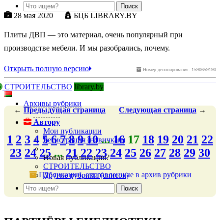
28 мая 2020
БЦБ LIBRARY.BY
Плиты ДВП — это материал, очень популярный при
производстве мебели. И мы разобрались, почему.
Открыть полную версию
Номер депонирования: 1590659190
СТРОИТЕЛЬСТВО
library.by
Архивы рубрики
←
Предыдущая
страница
Следующая
страница
→
Автору
Мои публикации
1
2
3
4
5
6
7
8
9
10
...
16
17
18
19
20
21
22
Регистрация (новичкам)
23
24
25
...
21
22
23
24
25
26
27
28
29
30
Новая публикация?
СТРОИТЕЛЬСТВО
Публикации, отправленные в архив рубрики
Другие рубрики (список)
подняться наверх ↑