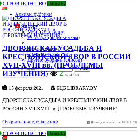
СТРОИТЕЛЬСТВО
library.by
Архивы рубрики
Автору
Мои публикации
Регистрация (новичкам)
ДВОРЯНСКАЯ УСАДЬБА И
Новая публикация?
СТРОИТЕЛЬСТВО
КРЕСТЬЯНСКИЙ ДВОР В РОССИИ
Другие рубрики (список)
XVII-XVIII вв. (ПРОБЛЕМЫ
ИЗУЧЕНИЯ)
2
за 24 часа
15 февраля 2021
БЦБ LIBRARY.BY
ДВОРЯНСКАЯ УСАДЬБА И КРЕСТЬЯНСКИЙ ДВОР В
РОССИИ XVII-XVIII вв. (ПРОБЛЕМЫ ИЗУЧЕНИЯ)
Открыть полную версию
Номер депонирования: 1613414256
СТРОИТЕЛЬСТВО
library.by