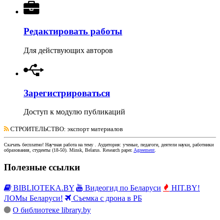
Редактировать работы
Для действующих авторов
Зарегистрироваться
Доступ к модулю публикаций
СТРОИТЕЛЬСТВО
: экспорт материалов
Скачать бесплатно!
Научная работа
на тему
. Аудитория:
ученые, педагоги, деятели науки, работники
образования, студенты
(
18-50
).
Minsk, Belarus
.
Research paper
.
Agreement
.
Полезные ссылки
BIBLIOTEKA.BY
Видеогид по Беларуси
HIT.BY!
ЛОМы Беларуси!
Съемка с дрона в РБ
О библиотеке library.by