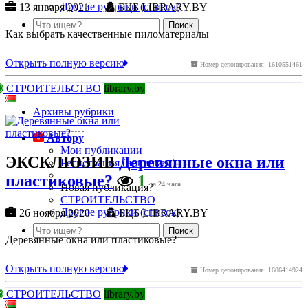
Другие рубрики (список)
13 января 2021
БЦБ LIBRARY.BY
Как выбрать качественные пиломатериалы
Открыть полную версию
Номер депонирования: 1610551461
СТРОИТЕЛЬСТВО
library.by
Архивы рубрики
Автору
Мои публикации
ЭКСКЛЮЗИВ
Деревянные окна или
Регистрация (новичкам)
пластиковые?
1
за 24 часа
Новая публикация?
СТРОИТЕЛЬСТВО
Другие рубрики (список)
26 ноября 2020
БЦБ LIBRARY.BY
Деревянные окна или пластиковые?
Открыть полную версию
Номер депонирования: 1606414924
СТРОИТЕЛЬСТВО
library.by