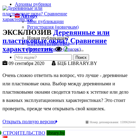
Архивы рубрики
Автору
Мои публикации
Регистрация (новичкам)
ЭКСКЛЮЗИВ
Деревянные или
Новая публикация?
пластиковые окна? Сравнение
СТРОИТЕЛЬСТВО
характеристик
2
Другие рубрики (список)
за 24 часа
09 сентября 2020
БЦБ LIBRARY.BY
Очень сложно ответить на вопрос, что лучше - деревянные
или пластиковые окна. Выбор между деревянными и
пластиковыми окнами сводится только к эстетике или дело
в важных эксплуатационных характеристиках? Это стоит
проверить, прежде чем открывать свой кошелек.
Открыть полную версию
Номер депонирования: 1599626444
СТРОИТЕЛЬСТВО
library.by