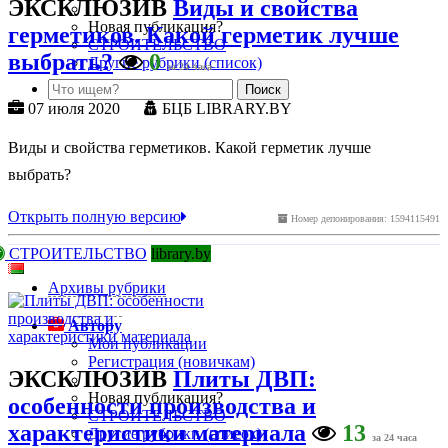
ЭКСКЛЮЗИВ
Виды и свойства
Новая публикация?
герметиков. Какой герметик лучше
СТРОИТЕЛЬСТВО
выбрать?
0
Другие рубрики (список)
за 24 часа
07 июля 2020
БЦБ LIBRARY.BY
Виды и свойства герметиков. Какой герметик лучше
выбрать?
Открыть полную версию
Номер депонирования: 1594115491
СТРОИТЕЛЬСТВО
library.by
Архивы рубрики
Автору
Мои публикации
Регистрация (новичкам)
ЭКСКЛЮЗИВ
Плиты ДВП:
Новая публикация?
особенности производства и
СТРОИТЕЛЬСТВО
характеристики материала
13
Другие рубрики (список)
за 24 часа