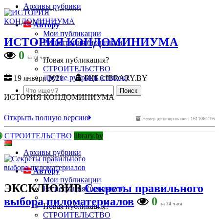
Архивы рубрики
Автору
Мои публикации
ИСТОРИЯ КОНДОМИНИУМА
Регистрация (новичкам)
0
за 24 часа
Новая публикация?
СТРОИТЕЛЬСТВО
Другие рубрики (список)
19 января 2021
БЦБ LIBRARY.BY
ИСТОРИЯ КОНДОМИНИУМА
Открыть полную версию
Номер депонирования: 1611064105
СТРОИТЕЛЬСТВО
library.by
Архивы рубрики
Автору
Мои публикации
ЭКСКЛЮЗИВ
Секреты правильного
Регистрация (новичкам)
выбора пиломатериалов
0
за 24 часа
Новая публикация?
СТРОИТЕЛЬСТВО