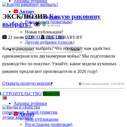
Архивы рубрики
Автору
ЭКСКЛЮЗИВ
Какую раковину
Мои публикации
Регистрация (новичкам)
выбрать?
0
за 24 часа
Новая публикация?
СТРОИТЕЛЬСТВО
21 июля 2020
БЦБ LIBRARY.BY
Другие рубрики (список)
Какую раковину выбрать? Что обеспечит нам удобство:
однокамерная или двухкамерная мойка? Мы подготовили
руководство по покупке. Узнайте, какие модели кухонных
раковин предлагают производители в 2020 году!
Открыть полную версию
Номер депонирования: 1595348292
СТРОИТЕЛЬСТВО
library.by
Архивы рубрики
Автору
Мои публикации
Регистрация (новичкам)