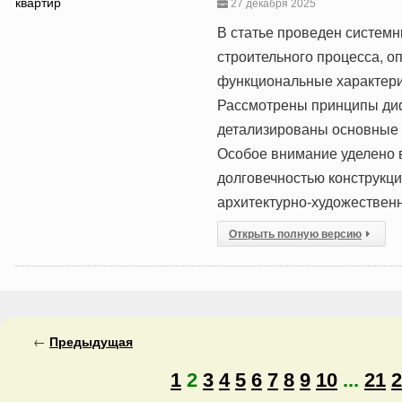
27 декабря 2025
В статье проведен систем
строительного процесса, о
функциональные характери
Рассмотрены принципы ди
детализированы основные 
Особое внимание уделено 
долговечностью конструкц
архитектурно-художественн
Открыть полную версию
←
Предыдущая
1
2
3
4
5
6
7
8
9
10
...
21
2