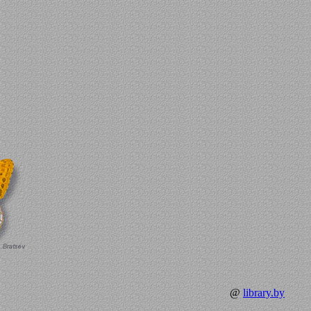
@
library.by