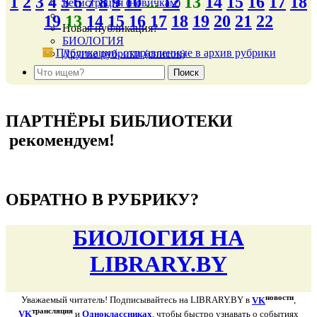
1
2
3
4
5
6
7
8
9
10
...
12
13
14
15
16
17
18
Регистрация (новичкам)
19
13
14
15
16
17
18
19
20
21
22
Новая публикация?
БИОЛОГИЯ
Публикации, отправленные в архив рубрики
Другие рубрики (список)
подняться наверх ↑
ПАРТНЁРЫ БИБЛИОТЕКИ
рекомендуем!
подняться наверх ↑
ОБРАТНО В РУБРИКУ?
БИОЛОГИЯ НА
LIBRARY.BY
новости
Уважаемый читатель! Подписывайтесь на LIBRARY.BY в
VK
,
трансляция
VK
и
Одноклассниках
, чтобы быстро узнавать о событиях