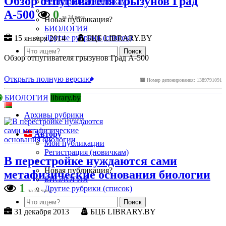
Обзор отпугивателя грызунов Град
Регистрация (новичкам)
А-500
0
за 24 часа
Новая публикация?
БИОЛОГИЯ
Другие рубрики (список)
15 января 2014
БЦБ LIBRARY.BY
Обзор отпугивателя грызунов Град А-500
Открыть полную версию
Номер депонирования: 1389791091
БИОЛОГИЯ
library.by
Архивы рубрики
Автору
Мои публикации
Регистрация (новичкам)
В перестройке нуждаются сами
Новая публикация?
метафизические основания биологии
БИОЛОГИЯ
1
Другие рубрики (список)
за 24 часа
31 декабря 2013
БЦБ LIBRARY.BY