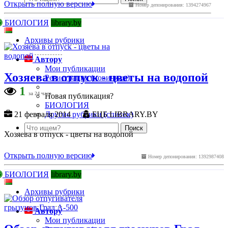
Открыть полную версию
Номер депонирования: 1394274967
БИОЛОГИЯ
library.by
Архивы рубрики
Автору
Мои публикации
Хозяева в отпуск - цветы на водопой
Регистрация (новичкам)
1
за 24 часа
Новая публикация?
БИОЛОГИЯ
Другие рубрики (список)
21 февраля 2014
БЦБ LIBRARY.BY
Хозяева в отпуск - цветы на водопой
Открыть полную версию
Номер депонирования: 1392987408
БИОЛОГИЯ
library.by
Архивы рубрики
Автору
Мои публикации