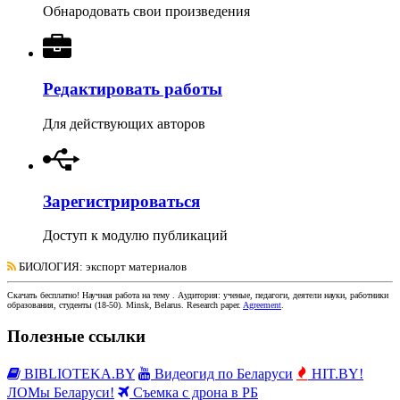
Обнародовать свои произведения
Редактировать работы
Для действующих авторов
Зарегистрироваться
Доступ к модулю публикаций
БИОЛОГИЯ
: экспорт материалов
Скачать бесплатно!
Научная работа
на тему
. Аудитория:
ученые, педагоги, деятели науки, работники
образования, студенты
(
18-50
).
Minsk, Belarus
.
Research paper
.
Agreement
.
Полезные ссылки
BIBLIOTEKA.BY
Видеогид по Беларуси
HIT.BY!
ЛОМы Беларуси!
Съемка с дрона в РБ