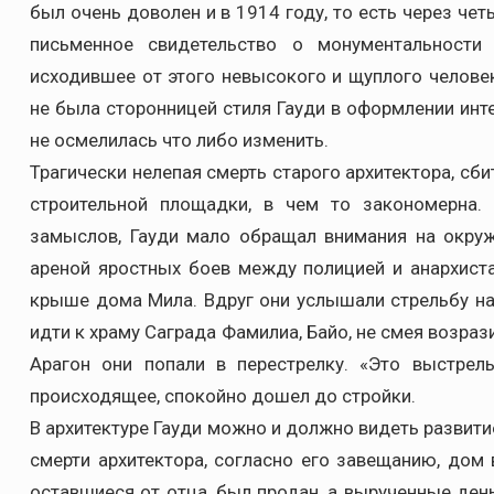
был очень доволен и в 1914 году, то есть через че
письменное свидетельство о монументальности 
исходившее от этого невысокого и щуплого челове
не была сторонницей стиля Гауди в оформлении инте
не осмелилась что либо изменить.
Трагически нелепая смерть старого архитектора, сб
строительной площадки, в чем то закономерна.
замыслов, Гауди мало обращал внимания на окру
ареной яростных боев между полицией и анархиста
крыше дома Мила. Вдруг они услышали стрельбу на 
идти к храму Саграда Фамилиа, Байо, не смея возраз
Арагон они попали в перестрелку. «Это выстрел
происходящее, спокойно дошел до стройки.
В архитектуре Гауди можно и должно видеть развити
смерти архитектора, согласно его завещанию, дом 
оставшиеся от отца, был продан, а вырученные ден