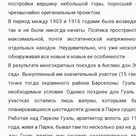
постройки вершину небольшой горы, поросшей 
чрезвычайно оригинальным проектом.
В период между 1903 и 1916 годами была возведен
так и не были никогда начаты. Поэтика пространс
максимальной, почти экстатической напряженн
отдельных находок. Неудивительно, что уже неско
обнаруживая все новые и новые ее особенности.
В результате многократных поездок в Англию дон Э
сад». Выкупленный им значительный участок (15 гек
точке тогда окраинного района Барселоны. Гуэль
необходимые условия. Однако позднее дон Гуэль 
участках остались лишь валуны, которыми б
планировавшихся шестидесяти домов в Парке сущес
Работая над Парком Гуэль, архитектор вплоть до 1
года, живя в Парке, бывал там по несколько раз на д
дон Гуэль платил ему гонорар соответственно т