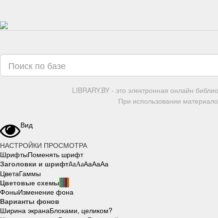
LIBRARY.BY - это электронная онлайн библи
При использовании материалов
Вид
НАСТРОЙКИ ПРОСМОТРА
Шрифты
Поменять шрифт
Заголовки и шрифт
Aa
Aa
Aa
Aa
Aa
Цвета
Гаммы
Цветовые схемы
Фоны
Изменение фона
Варианты фонов
Ширина экрана
Блоками, целиком?