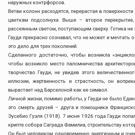
наружных контрфорсов.
Ветви колонн расходятся, перерастая в поверхност
цветкам подсолнуха. Выше – второе перекрытие
рассеянным светом, поступающим сверху. Готика не
Гауди прекрасно сознавал, что не может и мечтать о
это дело для трех поколений.
Сделанного достаточно, чтобы возникла «энцикло
чтобы возникло место паломничества архитекторо
творчество Гауди, не увидев этого величественно
иллюзии, жертвенность и страстность, он вопре
вырастает над Барселоной как ее символ.
Личной жизни, помимо работы, у Гауди не было Един
это смерть друзей – друга и помощника Франциско 
Эусебио Гуэля (1918). 7 июня 1926 года Гауди попа
крипте собора Саграда Фамилиа, строительству котор
Он был человеком одновременно энергичным и очен