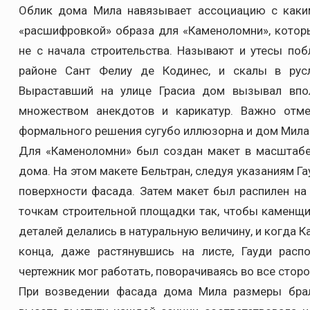
Облик дома Мила навязывает ассоциацию с каки
«расшифровкой» образа для «Каменоломни», котор
не с начала строительства. Называют и утесы поб
районе Сант Фелиу де Кодинес, и скалы в рус
Выраставший на улице Грасиа дом вызывал впол
множеством анекдотов и карикатур. Важно отмет
формального решения сугубо иллюзорна и дом Мила
Для «Каменоломни» был создан макет в масштабе
дома. На этом макете Бельтран, следуя указаниям Г
поверхности фасада. Затем макет был распилен на
точкам строительной площадки так, чтобы каменщи
деталей делались в натуральную величину, и когда К
конца, даже растянувшись на листе, Гауди расп
чертежник мог работать, поворачиваясь во все стор
При возведении фасада дома Мила размеры брал