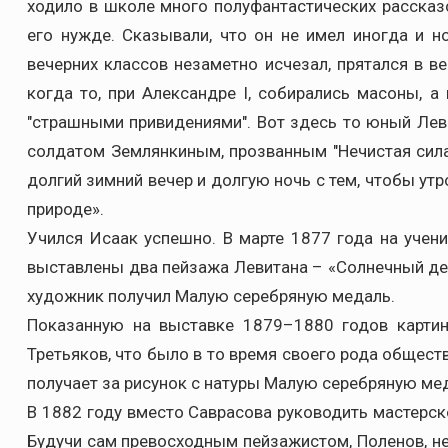
ходило в школе много полуфантастических рассказ
его нужде. Сказывали, что он не имел иногда и н
вечерних классов незаметно исчезал, прятался в 
когда то, при Александре I, собирались масоны, 
"страшными привидениями". Вот здесь то юный Лев
солдатом Землянкиным, прозванным "Нечистая сила"
долгий зимний вечер и долгую ночь с тем, чтобы ут
природе».
Учился Исаак успешно. В марте 1877 года на уче
выставлены два пейзажа Левитана – «Солнечный день
художник получил Малую серебряную медаль.
Показанную на выставке 1879–1880 годов картин
Третьяков, что было в то время своего рода общес
получает за рисунок с натуры Малую серебряную ме
В 1882 году вместо Саврасова руководить мастерск
Будучи сам превосходным пейзажистом, Поленов, н