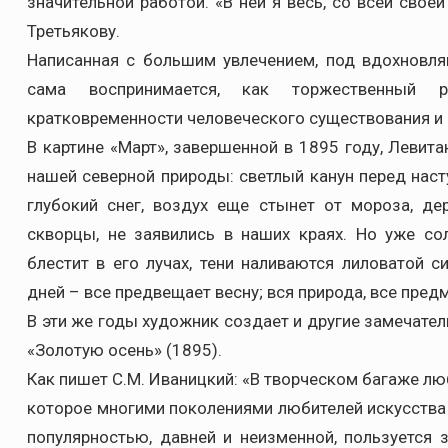
значительной работой. «В ней я весь, со всей свое
Третьякову.
Написанная с большим увлечением, под вдохновля
сама воспринимается, как торжественный 
кратковременности человеческого существования и 
В картине «Март», завершенной в 1895 году, Левит
нашей северной природы: светлый канун перед наст
глубокий снег, воздух еще стынет от мороза, де
скворцы, не заявились в наших краях. Но уже со
блестит в его лучах, тени наливаются лиловатой с
дней – все предвещает весну; вся природа, все пре
В эти же годы художник создает и другие замечател
«Золотую осень» (1895).
Как пишет С.М. Иваницкий: «В творческом багаже лю
которое многими поколениями любителей искусства 
популярностью, давней и неизменной, пользуется 