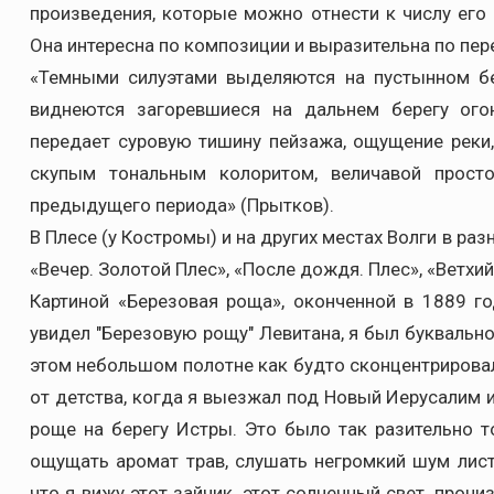
произведения, которые можно отнести к числу его 
Она интересна по композиции и выразительна по пер
«Темными силуэтами выделяются на пустынном бе
виднеются загоревшиеся на дальнем берегу ого
передает суровую тишину пейзажа, ощущение реки
скупым тональным колоритом, величавой просто
предыдущего периода» (Прытков).
В Плесе (у Костромы) и на других местах Волги в р
«Вечер. Золотой Плес», «После дождя. Плес», «Ветхий
Картиной «Березовая роща», оконченной в 1889 го
увидел "Березовую рощу" Левитана, я был буквальн
этом небольшом полотне как будто сконцентрировал
от детства, когда я выезжал под Новый Иерусалим 
роще на берегу Истры. Это было так разительно т
ощущать аромат трав, слушать негромкий шум лис
что я вижу этот зайчик, этот солнечный свет, про