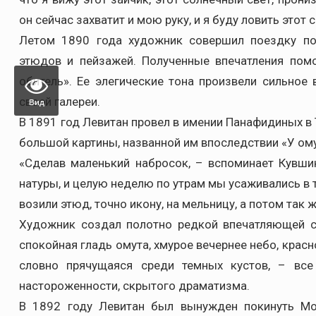
он сейчас захватит и мою руку, и я буду ловить этот
Летом 1890 года художник совершил поездку по
этюдов и пейзажей. Полученные впечатления помо
обитель». Ее элегические тона произвели сильное 
своей галереи.
Вид
В 1891 год Левитан провел в имении Панафидиных в 
большой картины, названной им впоследствии «У ому
«Сделав маленький набросок, – вспоминает Кувши
натуры, и целую неделю по утрам мы усаживались в т
возили этюд, точно икону, на мельницу, а потом так 
Художник создал полотно редкой впечатляющей с
спокойная гладь омута, хмурое вечернее небо, красн
словно прячущаяся среди темных кустов, – все
настороженности, скрытого драматизма.
В 1892 году Левитан был вынужден покинуть Мо