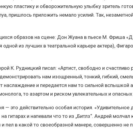
онкую пластику и обворожительную улыбку зритель готов
луа, пришлось приложить немало усилий. Так, незамет
ихся образов на сцене: Дон Жуана в пьесе М. Фриша «Д
я одной из лучших в театральной карьере актера), Фигар
рой К. Рудницкий писал: «Артист, свободно и счастливо
 демонстрировать нам изощренный, тонкий, гибкий, смел
ет наслаждение и передается нам то сильной вспышкой 
онолога, то азартом и риском увлекательных и опасных
я — это действительно особая история. «Удивительное д
на гитарах и напевали что то из „Битлз“. Андрей молчал 
и пел в какой то своеобразной манере, совершенно не п