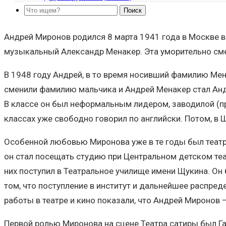
Андрей Миронов родился 8 марта 1941 года в Москве в
музыкальный Александр Менакер. Эта уморительно сме
В 1948 году Андрей, в то время носивший фамилию Мен
сменили фамилию мальчика и Андрей Менакер стал А
В классе он был неформальным лидером, заводилой (п
классах уже свободно говорил по английски. Потом, в 
Особенной любовью Миронова уже в те годы был театр.
он стал посещать студию при Центральном детском те
них поступил в Театральное училище имени Щукина. Он
том, что поступление в институт и дальнейшее распред
работы в театре и кино показали, что Андрей Миронов 
Первой ролью Миронова на сцене Театра сатиры был Гар