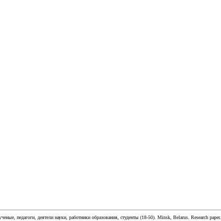
ученые, педагоги, деятели науки, работники образования, студенты
(
18-50
).
Minsk, Belarus
.
Research paper