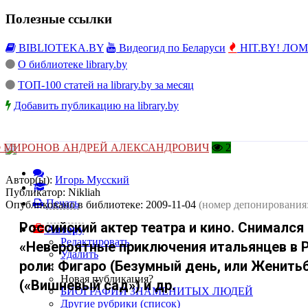
Полезные ссылки
BIBLIOTEKA.BY
Видеогид по Беларуси
HIT.BY! ЛОМы
О библиотеке library.by
ТОП-100 статей на library.by за месяц
Добавить публикацию на library.by
 МИРОНОВ АНДРЕЙ АЛЕКСАНДРОВИЧ
2
Автор(ы):
Игорь Мусский
Публикатор:
Nikliah
Печать
Опубликовано в библиотеке:
2009-11-04
(номер депонирования
Российский актер театра и кино. Снимался
Автору
Редактировать
«Невероятные приключения итальянцев в Р
Удалить
роли: Фигаро (Безумный день, или Женитьб
Новая публикация?
(«Вишневый сад») и др.
БИОГРАФИИ ЗНАМЕНИТЫХ ЛЮДЕЙ
Другие рубрики (список)