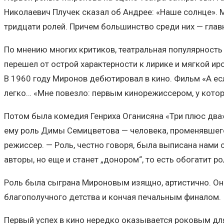
Николаевич Плучек сказал об Андрее: «Наше солнце». 
тридцати ролей. Причем большинство среди них — глав
По мнению многих критиков, театральная популярность
перешел от острой характерности к лирике и мягкой ир
В 1960 году Миронов дебютировал в кино. Фильм «А ес
легко… «Мне повезло: первым кинорежиссером, у котор
Потом была комедия Генриха Оганисяна «Три плюс два»
ему роль Димы Семицветова — человека, променявшего 
режиссер. — Роль, честно говоря, была выписана нами 
авторы, но еще и станет „донором“, то есть обогатит 
Роль была сыграна Мироновым изящно, артистично. О
благополучного детства и кончая печальным финалом.
Первый успех в кино нередко оказывается роковым дл