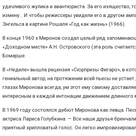
удачливого жулика и авантюриста. За его изящество, т
измену… И чтобы режиссеры увидели его в другом амп
Энгельса в картине Рошаля «Год как жизнь» (1966).
В конце 1960 х Миронов создал целый ряд запоминающ
«Доходном месте» А.Н. Островского (эта роль считаетс
Бомарше.
В «Неделе» вышла рецензия «Сюрпризы Фигаро», в кото
гениальный автор, на протяжении всей пьесы не устает
глазах Миронова всегда, ум этот ему самому доставля
интересным в каждой интонации движением длинного м
В 1969 году состоялся дебют Миронова как певца. Песн
актриса Лариса Голубкина. — Все наши друзья бренчали 
приятный хрипловатый голос. Он легко импровизировал 