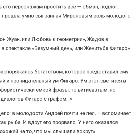
 его персонажам простить все — обман, подлог,
ной прошла умно сыгранная Мироновым роль молодого
он Жуан, или Любовь к геометрии», Жадов в
о в спектакле «Безумный день, или Женитьба Фигаро»
 распоряжаясь богатством, которое предоставил ему
ый и проницательный ум Фигаро. Ум этот светится в
афористически емкой фразы, то витиеватым, но
 диалогов Фигаро с графом…»
ело: в молодости Андрей почти не пел, — вспоминает
как рыба. И вдруг его прорвало. У него оказался
охожей на то, что мы слышали вокруг».