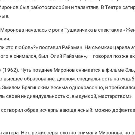
Миронов был работоспособен и талантлив. В Театре сати
ные.
 Миронова началась с роли Тушканчика в спектакле «Жен
онии.
ли это любовь?» поставил Райзман. На съемках царила а
ого я снимался, был Юлий Райзман», — говорил позже ак
 (1962). Чуть позднее Миронов снимается в фильме Эль
высшее образование, диплом, специальность на судьбу 
с Эмилем Брагинским весьма однокрасочно, и требовался 
роль своей индивидуальностью, выдумкой, мастерством».
н сотворил образ исчерпывающе ясный: можно дофантаз
я актера. Нет, режиссеры охотно снимали Миронова, но