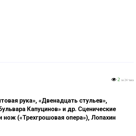
2
за 24 часа
нтовая рука», «Двенадцать стульев»,
бульвара Капуцинов» и др. Сценические
и нож («Трехгрошовая опера»), Лопахин