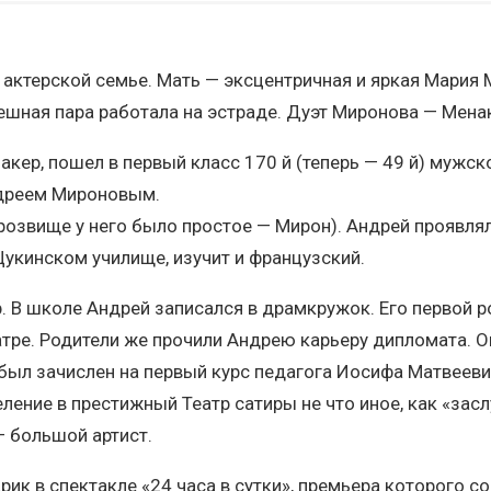
 актерской семье. Мать — эксцентричная и яркая Мария 
шная пара работала на эстраде. Дуэт Миронова — Менак
акер, пошел в первый класс 170 й (теперь — 49 й) мужс
ндреем Мироновым.
розвище у него было простое — Мирон). Андрей проявля
Щукинском училище, изучит и французский.
 В школе Андрей записался в драмкружок. Его первой р
атре. Родители же прочили Андрею карьеру дипломата. 
 был зачислен на первый курс педагога Иосифа Матвееви
еление в престижный Театр сатиры не что иное, как «зас
— большой артист.
ик в спектакле «24 часа в сутки», премьера которого с