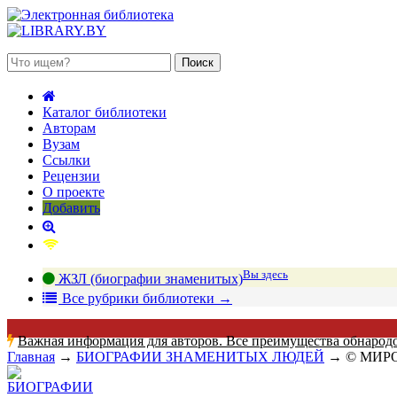
 августа 2026, пятница
Каталог библиотеки
Авторам
Вузам
Ссылки
Рецензии
О проекте
Добавить
Вы здесь
ЖЗЛ (биографии знаменитых)
В
се рубрики библиотеки
→
Важная информация для авторов. Все преимущества обнарод
Главная
→
БИОГРАФИИ ЗНАМЕНИТЫХ ЛЮДЕЙ
→
© МИР