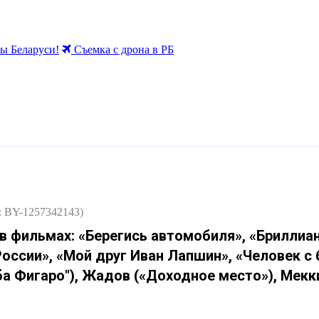
 Беларуси!
Съемка с дрона в РБ
: BY-1257342143)
 в фильмах: «Берегись автомобиля», «Бриллиа
оссии», «Мой друг Иван Лапшин», «Человек с 
а Фигаро"), Жадов («Доходное место»), Мекк