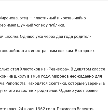
Миронова, отец — пластичный и чрезвычайно
ер имел шумный успех у публики.
кой школы. Однако уже через два года родители
л способности к иностранным языкам. В старших
олью стал Хлестаков из «Ревизора». В девятом классе
Окончив школу в 1958 году, Миронов неожиданно для
ча Рапопорта. Находятся скептики, которые уверены в
луга» его известных родителей. Однако уже первые
остоялась 24 июня 1962 года. Режиссер Валентин