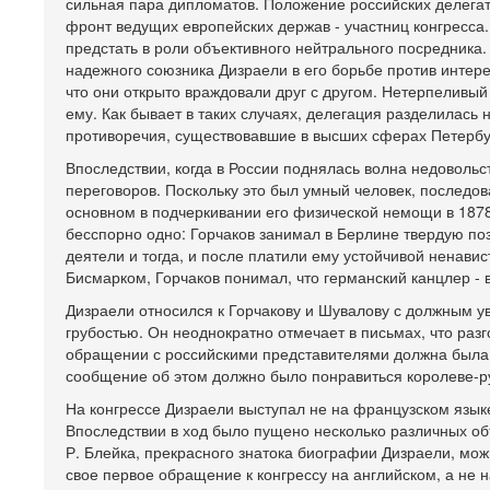
сильная пара дипломатов. Положение российских делега
фронт ведущих европейских держав - участниц конгресса.
предстать в роли объективного нейтрального посредника.
надежного союзника Дизраели в его борьбе против интере
что они открыто враждовали друг с другом. Нетерпеливый
ему. Как бывает в таких случаях, делегация разделилась 
противоречия, существовавшие в высших сферах Петербу
Впоследствии, когда в России поднялась волна недовольс
переговоров. Поскольку это был умный человек, последов
основном в подчеркивании его физической немощи в 1878 
бесспорно одно: Горчаков занимал в Берлине твердую по
деятели и тогда, и после платили ему устойчивой ненавис
Бисмарком, Горчаков понимал, что германский канцлер -
Дизраели относился к Горчакову и Шувалову с должным у
грубостью. Он неоднократно отмечает в письмах, что раз
обращении с российскими представителями должна была 
сообщение об этом должно было понравиться королеве-р
На конгрессе Дизраели выступал не на французском языке 
Впоследствии в ход было пущено несколько различных объ
Р. Блейка, прекрасного знатока биографии Дизраели, мо
свое первое обращение к конгрессу на английском, а не 