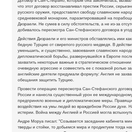
Договор в Сан-Стефано, которым она закончилась, вызвал
что этот договор восстанавливал престиж России, серьез
русского оружия, предоставлял свободу славянским наро
средневековой монархии, паразитировавшей на порабощ
Дизраели. Не сумев в силу обстоятельств, а не из-за отсу
добивалось пересмотра Сан-Стефанского договора в уго
Действия Дизраели и его министров обставлялись ими ка
бедную Турцию от свирепого русского медведя. В действ
уменьшить, и существенно, завоевания славянских народо
дипломатической борьбы, развернувшейся в Европе посл
захватить некоторые важные в стратегическом отношении
очевидную агрессию и совместить ее с показной ролью з
английские деятели придумали формулу: Англия не захват
обещания защитить Турцию.
Провести операцию пересмотра Сан-Стефанского договор
России и нанесла существенный урон ее международному
предприняло военные и дипломатические меры. Правящие
воздействия на умы людей во враждебном России духе. 
истерии. Война между Англией и Россией могла вспыхнут
Андре Моруа писал: "Созывается заседание кабинета мин
тверды и стойки, то добьемся мира и продиктуем тогда на