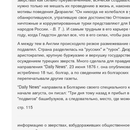
нужно только не мешать их проведению в жизнь и, наконец
мотивы поведения Дизраели: "Он никогда не колебался в 
обанкротившуюся, утратившую свое достоинство Оттоманс
ничтожные и коррумпированные турки представляют для Е
народов России. -
В. Т
.)
.
И самым трудным в его карьере 
году, когда Гладстон делал все, что в его силах, чтобы р
А между тем в Англии происходило резкое размежевание н
подавлял. Страна разделилась на "русских" и "турок". Диз
аристократию, крупную буржуазию и верхушку государств
осуждением турецких зверств. Много сделала для правди
направления "Daily News". 23 июня 1876 г. она опублико
истреблено 18 тыс. болгар, а по сведениям из болгарски
перепечатывали другие газеты.
"Daily News" направила в Болгарию своего специального 
начале августа, он писал: "Три дня тому назад я прибыл 
"подвигов" башибузуков, а следовательно, место, где мо
стр. 115
информацию о зверствах, взбудораживших общественное 