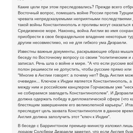
Какие цели при этом преследовались? Прежде всего отбр
Восточный вопрос, помешать войне России против Турции
чревата непредсказуемыми неприятными последствиями дл
такой войны Константинополь и проливы могут оказаться в
Средиземное море. Наконец, война Англии во имя сохран
приобрести в свое безраздельное владение некоторые тур
другим несовместимо, но не для гибкого ума Дизраели.
Известны важные документы, раскрывающие образ мышлени
беседу по Восточному вопросу со своим "политическим и
записал. Речь шла о войне и мире. "А что если русские во
полон решимости не допустить, чтобы русские прямо или
"Многие в Англии говорят: а почему нет? Ведь Англия мож
очевиден... Ключом к Индии является Константинополь, а 
между ним и российским канцлером Горчаковым уже "неск
не собираемся завладеть Константинополем". И Дизраели 
должна одержать победу в дипломатической сфере (что ка
блестящим завершением его великолепной карьеры". Итак,
преследует цель захвата Константинополя в данное время 
Англия должна заполучить этот "ключ к Индии".
В беседе с Баррингтоном премьер-министр изложил лишь ч
лордом Солсбери Дизраели заметил, что если Англия будет