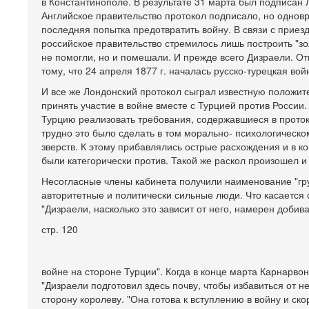
в Константинополе. В результате 31 марта был подписан
Английское правительство протокол подписало, но одно
последняя попытка предотвратить войну. В связи с приез
российское правительство стремилось лишь построить "зол
не помогли, но и помешали. И прежде всего Дизраели. О
тому, что 24 апреля 1877 г. началась русско-турецкая вой
И все же Лондонский протокол сыграл известную положи
принять участие в войне вместе с Турцией против России
Турцию реализовать требования, содержавшиеся в проток
трудно это было сделать в том морально- психологическо
зверств. К этому прибавлялись острые расхождения и в ко
были категорически против. Такой же раскол произошел и
Несогласные члены кабинета получили наименование "гру
авторитетные и политически сильные люди. Что касается 
"Дизраели, насколько это зависит от него, намерен добив
стр. 120
войне на стороне Турции". Когда в конце марта Карнарвон
"Дизраели подготовил здесь почву, чтобы избавиться от н
сторону королеву. "Она готова к вступлению в войну и ск