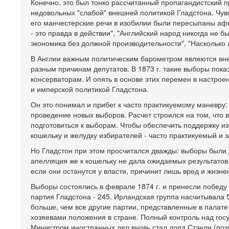
Конечно, это был тонко рассчитанный пропагандистский 
недовольных "слабой" внешней политикой Гладстона. Чув
его манчестерские речи в изобилии были пересыпаны аф
- это правда в действии", "Английский народ никогда не б
экономика без должной производительности", "Насколько л
В Англии важным политическим барометром являются вн
разным причинам депутатов. В 1873 г. такие выборы пок
консерваторам. И опять в основе этих перемен в настро
и имперской политикой Гладстона.
Он это понимал и прибег к часто практикуемому маневру:
проведение новых выборов. Расчет строился на том, что
подготовиться к выборам. Чтобы обеспечить поддержку и
кошельку и желудку избирателей - часто практикуемый и 
Но Гладстон при этом просчитался дважды: выборы были 
апелляция же к кошельку не дала ожидаемых результатов.
если они останутся у власти, причинит лишь вред и жизн
Выборы состоялись в феврале 1874 г. и принесли победу
партия Гладстона - 245. Ирландская группа насчитывала 
больше, чем все другие партии, представленные в палате
хозяевами положения в стране. Полный контроль над гос
Министром иностранных дел вновь стал лорд Стэнли (поз