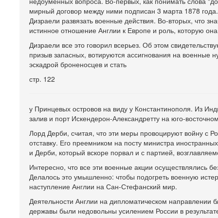
недоуменных вопроса. Во-первых, как понимать слова "д
мирный договор между ними подписан 3 марта 1878 года. 
Дизраели развязать военные действия. Во-вторых, что зн
истинное отношение Англии к Европе и роль, которую он
Дизраели все это говорил всерьез. Об этом свидетельст
призыв запасных, вотируются ассигнования на военные н
эскадрой броненосцев и стать
стр. 122
у Принцевых островов на виду у Константинополя. Из Инд
залив и порт Искендерон-Александретту на юго-восточном
Лорд Дерби, считая, что эти меры провоцируют войну с Ро
отставку. Его преемником на посту министра иностранны
и Дерби, который вскоре порвал и с партией, возглавляе
Интересно, что все эти военные акции осуществлялись бе
Делалось это умышленно: чтобы подогреть военную истер
наступление Англии на Сан-Стефанский мир.
Деятельности Англии на дипломатическом направлении б
державы были недовольны усилением России в результате