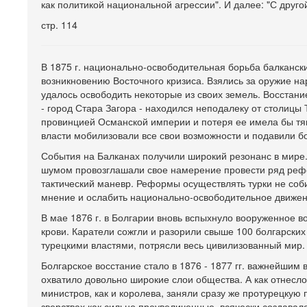
как политикой национальной агрессии". И далее: "С друг
стр. 114
В 1875 г. национально-освободительная борьба балкански
возникновению Восточного кризиса. Взялись за оружие н
удалось освободить некоторые из своих земель. Восстани
- город Стара Загора - находился неподалеку от столицы
провинцией Османской империи и потеря ее имела бы тяг
власти мобилизовали все свои возможности и подавили б
События на Балканах получили широкий резонанс в мире
шумом провозглашали свое намерение провести ряд реф
тактический маневр. Реформы осуществлять турки не со
мнение и ослабить национально-освободительное движен
В мае 1876 г. в Болгарии вновь вспыхнуло вооруженное в
крови. Каратели сожгли и разорили свыше 100 болгарских
турецкими властями, потрясли весь цивилизованный мир.
Болгарское восстание стало в 1876 - 1877 гг. важнейшим
охватило довольно широкие слои общества. А как отнесло
министров, как и королева, заняли сразу же протурецкую
зверствах как сильно преувеличенные, всячески создава