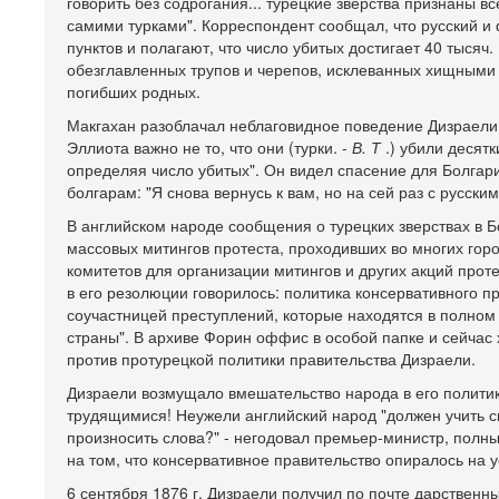
говорить без содрогания... турецкие зверства признаны вс
самими турками". Корреспондент сообщал, что русский и
пунктов и полагают, что число убитых достигает 40 тысяч
обезглавленных трупов и черепов, исклеванных хищными
погибших родных.
Макгахан разоблачал неблаговидное поведение Дизраели 
Эллиота важно не то, что они (турки. -
В. Т
.) убили десят
определяя число убитых". Он видел спасение для Болгари
болгарам: "Я снова вернусь к вам, но на сей раз с русски
В английском народе сообщения о турецких зверствах в Б
массовых митингов протеста, проходивших во многих горо
комитетов для организации митингов и других акций проте
в его резолюции говорилось: политика консервативного 
соучастницей преступлений, которые находятся в полном
страны". В архиве Форин оффис в особой папке и сейчас
против протурецкой политики правительства Дизраели.
Дизраели возмущало вмешательство народа в его политик
трудящимися! Неужели английский народ "должен учить с
произносить слова?" - негодовал премьер-министр, полн
на том, что консервативное правительство опиралось на 
6 сентября 1876 г. Дизраели получил по почте дарствен