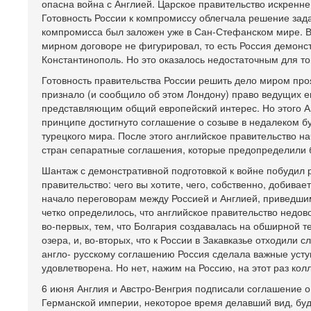
опасна война с Англией. Царское правительство искренне
Готовность России к компромиссу облегчала решение зад
компромисса был заложен уже в Сан-Стефанском мире. Вес
мирном договоре не фигурировал, то есть Россия демонс
Константинополь. Но это оказалось недостаточным для т
Готовность правительства России решить дело миром проя
признало (и сообщило об этом Лондону) право ведущих ев
представляющим общий европейский интерес. Но этого Ан
принципе достигнуто соглашение о созыве в недалеком б
турецкого мира. После этого английское правительство н
стран сепаратные соглашения, которые предопределили 
Шантаж с демонстративной подготовкой к войне побудил 
правительство: чего вы хотите, чего, собственно, добива
начало переговорам между Россией и Англией, приведшим
четко определилось, что английское правительство недо
во-первых, тем, что Болгария создавалась на обширной т
озера, и, во-вторых, что к России в Закавказье отходили
англо- русскому соглашению Россия сделала важные усту
удовлетворена. Но нет, нажим на Россию, на этот раз кол
6 июня Англия и Австро-Венгрия подписали соглашение о 
Германской империи, некоторое время делавший вид, будт