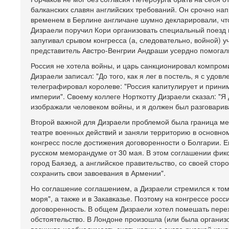
балканских славян английских требований. Он срочно нап
временем в Берлине англичане шумно декларировали, что
Дизраели поручил Кори организовать специальный поезд 
запугивал срывом конгресса (а, следовательно, войной) у
представитель Австро-Венгрии Андраши усердно помогали
Россия не хотела войны, и царь санкционировал компроми
Дизраели записал: "До того, как я лег в постель, я с удо
телеграфировал королеве: "Россия капитулирует и прини
империи". Своему коллеге Норткотту Дизраели сказал: "Я
изображали человеком войны, и я должен был разговарива
Второй важной для Дизраели проблемой была граница меж
театре военных действий и заняли территорию в основно
конгресс после достижения договоренности о Болгарии. Е
русском меморандуме от 30 мая. В этом соглашении фикси
город Баязед, а английское правительство, со своей сто
сохранить свои завоевания в Армении".
Но соглашение соглашением, а Дизраели стремился к том
моря", а также и в Закавказье. Поэтому на конгрессе ро
договоренность. В общем Дизраели хотел помешать пере
обстоятельство. В Лондоне произошла (или была органи