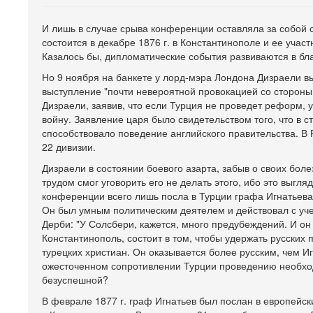
И лишь в случае срыва конференции оставляла за собой 
состоится в декабре 1876 г. в Константинополе и ее учас
Казалось бы, дипломатические события развиваются в бл
Но 9 ноября на банкете у лорд-мэра Лондона Дизраели вы
выступление "почти невероятной провокацией со стороны 
Дизраели, заявив, что если Турция не проведет реформ,
войну. Заявление царя было свидетельством того, что в с
способствовало поведение английского правительства. 
22 дивизии.
Дизраели в состоянии боевого азарта, забыв о своих бол
трудом смог уговорить его не делать этого, ибо это выгл
конференции всего лишь посла в Турции графа Игнатьева.
Он был умным политическим деятелем и действовал с уче
Дерби: "У Солсбери, кажется, много предубеждений. И он н
Константинополь, состоит в том, чтобы удержать русских
турецких христиан. Он оказывается более русским, чем Иг
ожесточенном сопротивлении Турции проведению необход
безуспешной?
В феврале 1877 г. граф Игнатьев был послан в европейск