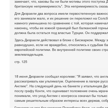
замечает, что, каковы бы ни были мотивы этого поступка 
британскую непримиримость". Эта непримиримость сказал
Для Дизраели два вопроса имели первостепенную важность
его занимали мало, и их решение он переложил на Солсб
намного уменьшена по сравнению с той, которая намечал
наконец, чтобы ее южной границей был балканский горны
должна была остаться под властью Турции. Он поддержал
Здесь Дизраели действовал в блоке с Бисмарком. Между 
равнодушно, если не враждебно, относились к судьбам б
европейской политики. Во внутренней политике своих стр
землевладельцев.
стр. 125
18 июня Дизраели сообщал королеве: "Я заявил, что анг
рассматривать как ультиматум. Оцепенение в лагере рус
Англию". На следующий день на банкете у итальянцев Диз
послу графу Конти, что оценивает положение очень мрачно
понимали, что уход Англии с конгресса означал бы только 
самым решительным образом интересы всех держав, собр
Горчаков не мог без согласия Петербурга брать на себя о