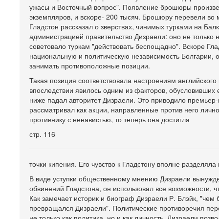
ужасы и Восточный вопрос". Появление брошюры произве
экземпляров, и вскоре- 200 тысяч. Брошюру перевели во 
Гладстон рассказал о зверствах, чинимых турками на Балка
администрацией правительство Дизраели: оно не только 
советовало туркам "действовать беспощадно". Вскоре Гл
национальную и политическую независимость Болгарии, он
занимать противоположные позиции.
Такая позиция соответствовала настроениям английского н
впоследствии явилось одним из факторов, обусловивших 
ниже падал авторитет Дизраели. Это приводило премьер-
рассматривал как акции, направленные против него лично
противнику с ненавистью, то теперь она достигла
стр. 116
точки кипения. Его чувство к Гладстону вполне разделяла
В виде уступки общественному мнению Дизраели вынужде
обвинений Гладстона, он использовал все возможности, ч
Как замечает историк и биограф Дизраели Р. Блэйк, "че
превращался Дизраели". Политические противоречия пере
не только как политика, но и как личность, Дизраели по