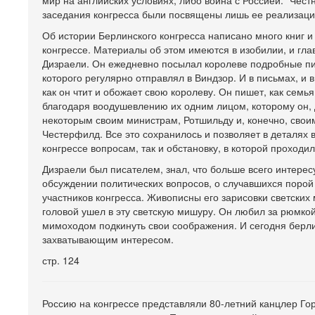
мир на английских условиях, либо война с Россией. "Чес
заседания конгресса были посвящены лишь ее реализации
Об истории Берлинского конгресса написано много книг и
конгрессе. Материалы об этом имеются в изобилии, и гла
Дизраели. Он ежедневно посылал королеве подробные пи
которого регулярно отправлял в Виндзор. И в письмах, и в
как он чтит и обожает свою королеву. Он пишет, как семь
благодаря воодушевлению их одним лицом, которому он, Д
некоторым своим министрам, Ротшильду и, конечно, свои
Честерфилд. Все это сохранилось и позволяет в деталях
конгрессе вопросам, так и обстановку, в которой проходил
Дизраели был писателем, знал, что больше всего интерес
обсуждении политических вопросов, о случавшихся порой
участников конгресса. Живописны его зарисовки светских
головой ушел в эту светскую мишуру. Он любил за рюмкой
мимоходом подкинуть свои соображения. И сегодня берлин
захватывающим интересом.
стр. 124
Россию на конгрессе представляли 80-летний канцлер Го