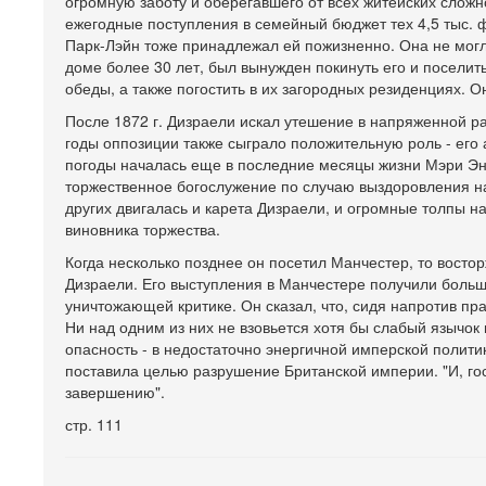
огромную заботу и оберегавшего от всех житейских сложн
ежегодные поступления в семейный бюджет тех 4,5 тыс.
Парк-Лэйн тоже принадлежал ей пожизненно. Она не могл
доме более 30 лет, был вынужден покинуть его и поселить
обеды, а также погостить в их загородных резиденциях. 
После 1872 г. Дизраели искал утешение в напряженной р
годы оппозиции также сыграло положительную роль - его 
погоды началась еще в последние месяцы жизни Мэри Энн
торжественное богослужение по случаю выздоровления н
других двигалась и карета Дизраели, и огромные толпы н
виновника торжества.
Когда несколько позднее он посетил Манчестер, то восто
Дизраели. Его выступления в Манчестере получили больш
уничтожающей критике. Он сказал, что, сидя напротив пра
Ни над одним из них не взовьется хотя бы слабый язычо
опасность - в недостаточно энергичной имперской полити
поставила целью разрушение Британской империи. "И, гос
завершению".
стр. 111