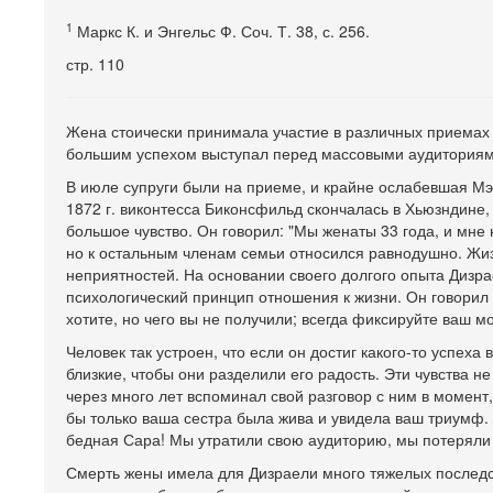
1
Маркс К. и Энгельс Ф. Соч. Т. 38, с. 256.
стр. 110
Жена стоически принимала участие в различных приемах и
большим успехом выступал перед массовыми аудиториями.
В июле супруги были на приеме, и крайне ослабевшая Мэ
1872 г. виконтесса Биконсфильд скончалась в Хьюзндине,
большое чувство. Он говорил: "Мы женаты 33 года, и мне 
но к остальным членам семьи относился равнодушно. Жизн
неприятностей. На основании своего долгого опыта Диз
психологический принцип отношения к жизни. Он говорил 
хотите, но чего вы не получили; всегда фиксируйте ваш мо
Человек так устроен, что если он достиг какого-то успеха
близкие, чтобы они разделили его радость. Эти чувства н
через много лет вспоминал свой разговор с ним в момент, 
бы только ваша сестра была жива и увидела ваш триумф. К
бедная Сара! Мы утратили свою аудиторию, мы потеряли с
Смерть жены имела для Дизраели много тяжелых последс