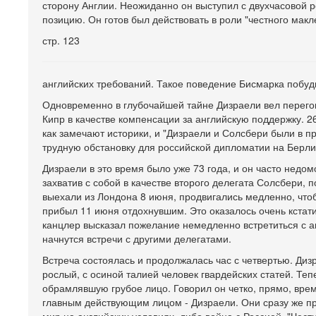
сторону Англии. Неожиданно он выступил с двухчасовой р
позицию. Он готов был действовать в роли "честного макл
стр. 123
английских требований. Такое поведение Бисмарка побуди
Одновременно в глубочайшей тайне Дизраели вел перегов
Кипр в качестве компенсации за английскую поддержку. 26
как замечают историки, и "Дизраели и Солсбери были в п
трудную обстановку для российской дипломатии на Берли
Дизраели в это время было уже 73 года, и он часто недо
захватив с собой в качестве второго делегата Солсбери
выехали из Лондона 8 июня, продвигались медленно, чтоб
прибыл 11 июня отдохнувшим. Это оказалось очень кстати
канцлер высказал пожелание немедленно встретиться с ан
начнутся встречи с другими делегатами.
Встреча состоялась и продолжалась час с четвертью. Диз
рослый, с осиной талией человек гвардейских статей. Те
обрамлявшую грубое лицо. Говорил он четко, прямо, врем
главным действующим лицом - Дизраели. Они сразу же п