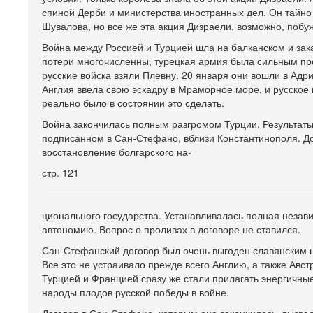
спиной Дерби и министерства иностранных дел. Он тайно
Шувалова, но все же эта акция Дизраели, возможно, побу
Война между Россией и Турцией шла на балканском и зак
потери многочисленны, турецкая армия была сильным прот
русские войска взяли Плевну. 20 января они вошли в Адр
Англия ввела свою эскадру в Мраморное море, и русское 
реально было в состоянии это сделать.
Война закончилась полным разгромом Турции. Результат
подписанном в Сан-Стефано, вблизи Константинополя. До
восстановление болгарского на-
стр. 121
ционального государства. Устанавливалась полная незав
автономию. Вопрос о проливах в договоре не ставился.
Сан-Стефанский договор был очень выгоден славянским н
Все это не устраивало прежде всего Англию, а также Авс
Турцией и Францией сразу же стали прилагать энергичные
народы плодов русской победы в войне.