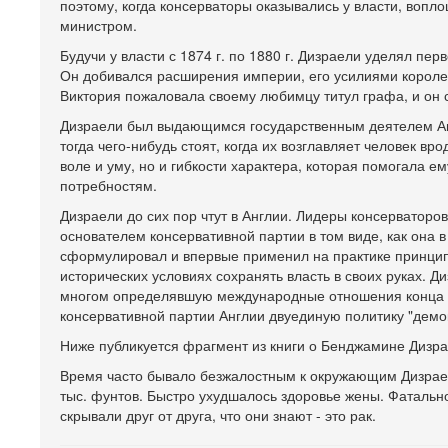
поэтому, когда консерваторы оказывались у власти, вопл
министром.
Будучи у власти с 1874 г. по 1880 г. Дизраели уделял 
Он добивался расширения империи, его усилиями короле
Виктория пожаловала своему любимцу титул графа, и он
Дизраели был выдающимся государственным деятелем Англ
тогда чего-нибудь стоят, когда их возглавляет человек вр
воле и уму, но и гибкости характера, которая помогала
потребностям.
Дизраели до сих пор чтут в Англии. Лидеры консерваторов
основателем консервативной партии в том виде, как она 
сформулировал и впервые применил на практике принцип
исторических условиях сохранять власть в своих руках.
многом определявшую международные отношения конца XIX
консервативной партии Англии двуединую политику "демо
Ниже публикуется фрагмент из книги о Бенджамине Дизрае
Время часто бывало безжалостным к окружающим Дизраел
тыс. фунтов. Быстро ухудшалось здоровье жены. Фатальн
скрывали друг от друга, что они знают - это рак.