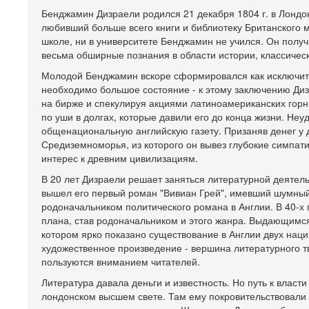
Бенджамин Дизраели родился 21 декабря 1804 г. в Лондон
любивший больше всего книги и библиотеку Британского м
школе, ни в университете Бенджамин не учился. Он полу
весьма обширные познания в области истории, классичес
Молодой Бенджамин вскоре сформировался как исключите
необходимо большое состояние - к этому заключению Диз
на бирже и спекулируя акциями латиноамериканских горн
по уши в долгах, которые давили его до конца жизни. Не
общенациональную английскую газету. Призаняв денег у 
Средиземноморья, из которого он вывез глубокие симпати
интерес к древним цивилизациям.
В 20 лет Дизраели решает заняться литературной деятель
вышел его первый роман "Вивиан Грей", имевший шумный 
родоначальником политического романа в Англии. В 40-х 
плана, став родоначальником и этого жанра. Выдающимся
котором ярко показано существование в Англии двух наци
художественное произведение - вершина литературного т
пользуются вниманием читателей.
Литература давала деньги и известность. Но путь к власт
лондонском высшем свете. Там ему покровительствовали