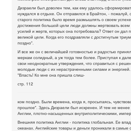
Дизраели был доволен тем, как ему удалось сформироват
нуждался в отдыхе. Он отправился в Брайтон, - пожалуй, 
старого политика было время размышлять о своем успехе и
достижения большой цели люди должны жертвовать всем ос
усилий и жертв, которых она потребовала? Ответ он дал
великой цели. Когда его поздравляли с достигнутым три
поздно".
И все же он с величайшей готовностью и радостью принял
меркам солидный, а уж тогда тем более. Приступая к дал
свои неоднократные утверждения, что справиться с решен
молодые люди с их нерастраченными силами и энергией. 
"Власть! Ко мне она пришла слиш-
стр. 112
ком поздно. Были времена, когда я, просыпаясь, чувствов
прошлое". Здесь Дизраели был искренен. И тем не менее 
Англии, плотно-насыщенных внутриполитическими, импе
Внешняя политика Англии - политика глобальная. Ее влад
океанах. Английские товары и деньги проникали в самые