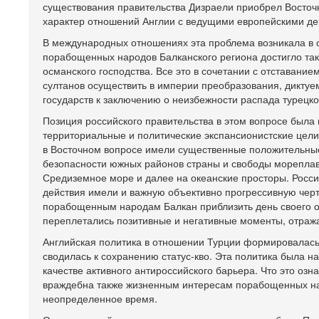
существования правительства Дизраели приобрел Восточн
характер отношений Англии с ведущими европейскими дер
В международных отношениях эта проблема возникала в свя
порабощенных народов Балканского региона достигло так
османского господства. Все это в сочетании с отставани
султанов осуществить в империи преобразования, дикту
государств к заключению о неизбежности распада турецк
Позиция российского правительства в этом вопросе была
территориальные и политические экспансионистские цели.
в Восточном вопросе имели существенные положительны
безопасности южных районов страны и свободы мореплава
Средиземное море и далее на океанские просторы. Росси
действия имели и важную объективно прогрессивную черт
порабощенным народам Балкан приблизить день своего ос
переплетались позитивные и негативные моменты, отраж
Английская политика в отношении Турции формировалась
сводилась к сохранению статус-кво. Эта политика была н
качестве активного антироссийского барьера. Что это оз
враждебна также жизненным интересам порабощенных нар
неопределенное время.