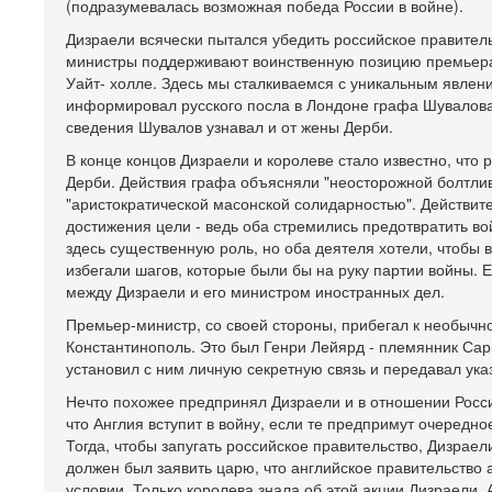
(подразумевалась возможная победа России в войне).
Дизраели всячески пытался убедить российское правитель
министры поддерживают воинственную позицию премьера. 
Уайт- холле. Здесь мы сталкиваемся с уникальным явлен
информировал русского посла в Лондоне графа Шувалова 
сведения Шувалов узнавал и от жены Дерби.
В конце концов Дизраели и королеве стало известно, что 
Дерби. Действия графа объясняли "неосторожной болтли
"аристократической масонской солидарностью". Действите
достижения цели - ведь оба стремились предотвратить во
здесь существенную роль, но оба деятеля хотели, чтобы 
избегали шагов, которые были бы на руку партии войны. 
между Дизраели и его министром иностранных дел.
Премьер-министр, со своей стороны, прибегал к необычно
Константинополь. Это был Генри Лейярд - племянник Сар
установил с ним личную секретную связь и передавал ука
Нечто похожее предпринял Дизраели и в отношении России
что Англия вступит в войну, если те предпримут очередн
Тогда, чтобы запугать российское правительство, Дизраел
должен был заявить царю, что английское правительство
условии. Только королева знала об этой акции Дизраели.