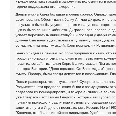
к рукам весь пакет акций и заполучить половину их в рас
горячо поддержала его намерение.
Деньги нужны были большие и очень срочно. Однако пар
ассигнования. Обратиться к банку Англии Дизраели не ри
результате было бы упущено время и нарушена секретнос
нужна была санкция кабинета. Дизраели волновался: а вд
успеет перехватить инициативу? Он посадил у двери комн
должен был начать действовать в ту минуту, когда Дизраел
согласился на покупку акций, Кори помчался к Ротшильду.
Банкир сидел за ленчем, но Кори прорвался к нему, объя
грозди винограда ягодку, положил в рот, выплюнул кожицу
правительства", - выпалил Кори. Банкир сказал: "Вы их 
восторга Виктории: "Дело сделано. Он Ваш, мадам" (реч
сумму. Правда, были среди депутатов и возражавшие. Гла
Пошли разговоры, что покупка акций Суэцкого канала ан
Разумеется, эти предположения были с возмущением отвер
подвергла их бомбардировке, и вскоре английские войска
уже Гладстон - тот самый Гладстон, который так сурово о
политики приводили различные мотивы в оправдание своих
защитить пути в Индию от посягательств России. Но в 198
"Конечно, это было чистейшее лицемерие. Удобное, но не