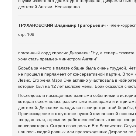
внучки известного драматурга Шеридана, Дизраели был п
деятелей Англии. Неожиданно
ТРУХАНОВСКИЙ Владимир Григорьевич
- член-коррес
стр. 109
почтенный лорд спросил Дизраели: "Ну, а теперь скажит
хочу стать премьер-министром Англии".
Борьба за место в палате общин была очень трудной. Че
не прошел в парламент от консервативной партии. В том 
Левис. Его жена Мэри Энн активно участвовала в избират
который был на 12 лет моложе жены. Брак оказался счас
Последовали насыщенные важными событиями в истории А
которая осложнялась различными маневрами и интригам
деятелей. Дизраели находился в эпицентре этой борьбы, 
Происхождение и отсутствие нужной финансовой основы 
твердая воля, огромная работоспособность в конце конц
консерваторов. Сыграл свою роль и Его Величество Случ
нашлось людей равных или превосходящих Дизраели по с