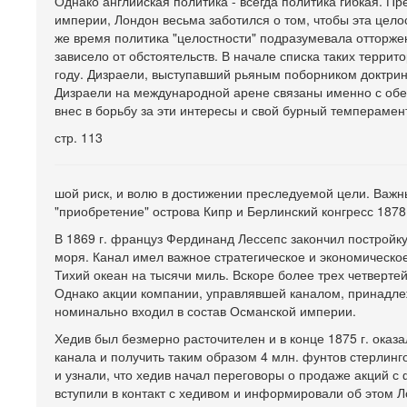
Однако английская политика - всегда политика гибкая. 
империи, Лондон весьма заботился о том, чтобы эта цело
же время политика "целостности" подразумевала отторжени
зависело от обстоятельств. В начале списка таких терри
году. Дизраели, выступавший рьяным поборником доктрин
Дизраели на международной арене связаны именно с обе
внес в борьбу за эти интересы и свой бурный темперамен
стр. 113
шой риск, и волю в достижении преследуемой цели. Важн
"приобретение" острова Кипр и Берлинский конгресс 1878
В 1869 г. француз Фердинанд Лессепс закончил постройк
моря. Канал имел важное стратегическое и экономическо
Тихий океан на тысячи миль. Вскоре более трех четвертей
Однако акции компании, управлявшей каналом, принадле
номинально входил в состав Османской империи.
Хедив был безмерно расточителен и в конце 1875 г. оказа
канала и получить таким образом 4 млн. фунтов стерлин
и узнали, что хедив начал переговоры о продаже акций с 
вступили в контакт с хедивом и информировали об этом