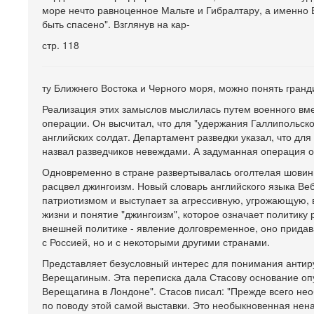
море нечто равноценное Мальте и Гибралтару, а именно 
быть спасено". Взглянув на кар-
стр. 118
ту Ближнего Востока и Черного моря, можно понять гранд
Реализация этих замыслов мыслилась путем военного вме
операции. Он высчитал, что для "удержания Галлипольско
английских солдат. Департамент разведки указал, что дл
назвал разведчиков невеждами. А задуманная операция оз
Одновременно в стране развертывалась оголтелая шовин
расцвел джингоизм. Новый словарь английского языка Веб
патриотизмом и выступает за агрессивную, угрожающую, 
жизни и понятие "джингоизм", которое означает политику 
внешней политике - явление долговременное, оно прида
с Россией, но и с некоторыми другими странами.
Представляет безусловный интерес для понимания антирус
Верещагиным. Эта переписка дала Стасову основание опуб
Верещагина в Лондоне". Стасов писал: "Прежде всего н
по поводу этой самой выставки. Это необыкновенная нена