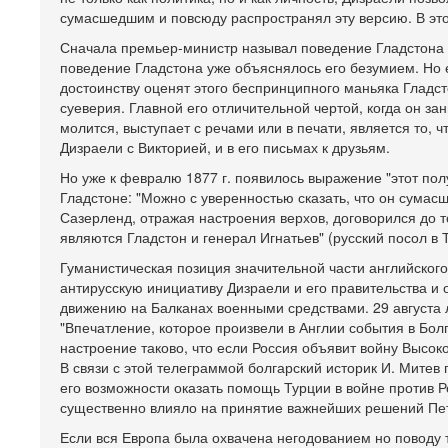
сумасшедшим и повсюду распространял эту версию. В эт
Сначала премьер-министр называл поведение Гладстона
поведение Гладстона уже объяснялось его безумием. Но е
достоинству оценят этого беспринципного маньяка Гладст
суеверия. Главной его отличительной чертой, когда он з
молится, выступает с речами или в печати, является то, 
Дизраели с Викторией, и в его письмах к друзьям.
Но уже к февралю 1877 г. появилось выражение "этот по
Гладстоне: "Можно с уверенностью сказать, что он сумас
Сазерленд, отражая настроения верхов, договорился до то
являются Гладстон и генерал Игнатьев" (русский посол в 
Гуманистическая позиция значительной части английског
антирусскую инициативу Дизраели и его правительства и
движению на Балканах военными средствами. 29 августа 
"Впечатление, которое произвели в Англии события в Бол
настроение таково, что если Россия объявит войну Высок
В связи с этой телеграммой болгарский историк И. Митев
его возможности оказать помощь Турции в войне против Р
существенно влияло на принятие важнейших решений Пе
Если вся Европа была охвачена негодованием но поводу 