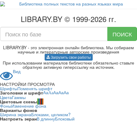
LIBRARY.BY © 1999-2026 гг.
ПОИСК
LIBRARY.BY - это электронная онлайн библиотека. Мы собираем
научные и литературные авторские произведения
Загрузить свои работы
При использовании материалов библиотеки обязательно ставьте
обратную активную гиперссылку на источник.
Вид
НАСТРОЙКИ ПРОСМОТРА
Шрифты
Поменять шрифт
Заголовки и шрифт
Aa
Aa
Aa
Aa
Aa
Цвета
Гаммы
Цветовые схемы
Фоны
Изменение фона
Варианты фонов
Ширина экрана
Блоками, целиком?
Настроить экран
В длинну
Блоковый