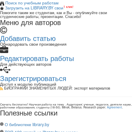
Поиск по учебным работам
1 клик!
Загрузить на LIBRARY.BY свои
Помогите таким же студентам, как и Вы - опубликуйте свои
студенческие работы, презентации. Спасибо!
Меню для авторов
Добавить статью
Обнародовать свои произведения
Редактировать работы
Для действующих авторов
Зарегистрироваться
Доступ к модулю публикаций
БИОГРАФИИ ЗНАМЕНИТЫХ ЛЮДЕЙ
: экспорт материалов
Скачать бесплатно!
Научная работа
на тему
. Аудитория:
ученые, педагоги, деятели науки,
работники образования, студенты
(
18-50
).
Minsk, Belarus
.
Research paper
.
Agreement
.
Полезные ссылки
О библиотеке library.by