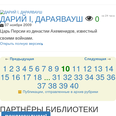
ДАРИЙ I, ДАРАЯВАУШ
0
за 24 часа
07 ноября 2009
Царь Персии из династии Ахеменидов, известный
своими войнами.
Открыть полную версию
←
Предыдущая
Следующая
→
1
2
3
4
5
6
7
8
9
10
11
12
13
14
15
16
17
18
...
31
32
33
34
35
36
37
38
39
40
Публикации, отправленные в архив рубрики
подняться наверх ↑
ПАРТНЁРЫ БИБЛИОТЕКИ