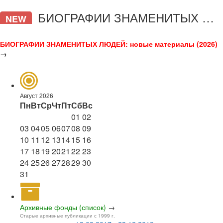
БИОГРАФИИ ЗНАМЕНИТЫХ ЛЮДЕЙ
NEW
БИОГРАФИИ ЗНАМЕНИТЫХ ЛЮДЕЙ: новые материалы (2026)
→
Август 2026
Пн
Вт
Ср
Чт
Пт
Сб
Вс
01
02
03
04
05
06
07
08
09
10
11
12
13
14
15
16
17
18
19
20
21
22
23
24
25
26
27
28
29
30
31
Архивные фонды (список)
→
Старые архивные публикации с 1999 г.