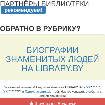
ПАРТНЁРЫ БИБЛИОТЕКИ
рекомендуем!
подняться наверх ↑
ОБРАТНО В РУБРИКУ?
БИОГРАФИИ
ЗНАМЕНИТЫХ ЛЮДЕЙ
НА LIBRARY.BY
новости
Уважаемый читатель! Подписывайтесь на LIBRARY.BY в
VK
,
трансляция
VK
и
Одноклассниках
, чтобы быстро узнавать о событиях
онлайн библиотеки.
Шоубизнес Беларуси