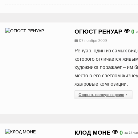
ОГЮСТ РЕНУАР
0
з
07 ноября 2009
Ренуар, один из самых вид
которого отличается живым
художника поражает – им б
место в его светлом жизне
жанровые композиции.
Открыть полную версию
КЛОД МОНЕ
0
за 24 ча