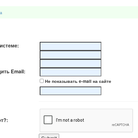
ра
системе:
ить Email:
Не показывать e-mail на сайте
от?: