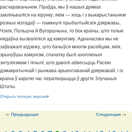
расчараваньнем. Праўда, мы ў нашых думках
заклiньвалiся на кiрунку, якiм — хоць i з выкарыстаньнем
розных мэтадаў — памкнулi прыбалтыйскiя дзяржавы,
Чэхiя, Польшча й Вугоршчына, то бок краiны, што толькi
нядаўна вызвалiлiся ад камунiзму. Адначасова мы не
заўважалi вiдзежу, што бачыўся многiм расейцам, якiя,
зрынуўшы камунiзм, спачатку былi ахопленыя
энтузiязмам i лiчылi, што даволi абвесьцiць Расею
дэмакратычнай i рынкава арыентаванай дзяржавай, i iх
краiна ў кароткi час ператворыцца ў другiя Злучаныя
Штаты.
Открыть полную версию
←
Предыдущая
Следующая
→