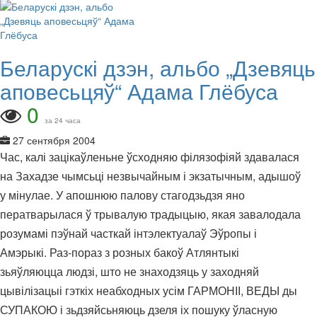
Беларускі дзэн, альбо „Дзевяць
аповесьцяў“ Адама Глёбуса
0
за 24 часа
27 сентября 2004
Час, калі зацікаўленьне ўсходняю філязофіяй здавалася
на Захадзе чымсьці незвычайным і экзатычным, адышоў
у мінулае. У апошнюю палову стагодзьдзя яно
ператварылася ў трывалую традыцыю, якая завалодала
розумамі пэўнай часткай інтэлектуалаў Эўропы і
Амэрыкі. Раз-пораз з розных бакоў Атлянтыкі
зьяўляюцца людзі, што не знаходзяць у заходняй
цывілізацыі гэткіх неабходных усім ГАРМОНІІ, ВЕДЫ ды
СУПАКОЮ і зьдзяйсьняюць дзеля іх пошуку ўласную