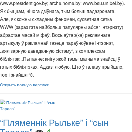
(www.president.gov.by; arche.home.by; www.bsu.unibel.by).
Як быццам, нічога дзіўнага, тым больш падазронага.
Але, як кожны складаны феномен, сусветная сетка
WWW (зараз гэта найбольш папулярны абсяг Інтэрнэту)
абрастае масай міфаў. Вось аўтар(ка) рэкламнага
артыкулу ў рэкламнай газеце параўноўвае Інтэрнэт,
„вялізарную даведачную сістэму“, з комплексам
бібліятэк: „Пытанне: кнігу якой тэмы магчыма знайсці ў
гэтых бібліятэках. Адказ: любую. Што ў галаву прыйшло,
тое і знайшлі“3.
Открыть полную версию
“Пляменнік Рыльке” і “сын
Тараса”
4