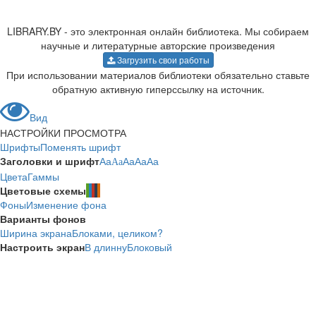
LIBRARY.BY - это электронная онлайн библиотека. Мы собираем
научные и литературные авторские произведения
Загрузить свои работы
При использовании материалов библиотеки обязательно ставьте
обратную активную гиперссылку на источник.
Вид
НАСТРОЙКИ ПРОСМОТРА
Шрифты
Поменять шрифт
Заголовки и шрифт
Aa
Aa
Aa
Aa
Aa
Цвета
Гаммы
Цветовые схемы
Фоны
Изменение фона
Варианты фонов
Ширина экрана
Блоками, целиком?
Настроить экран
В длинну
Блоковый