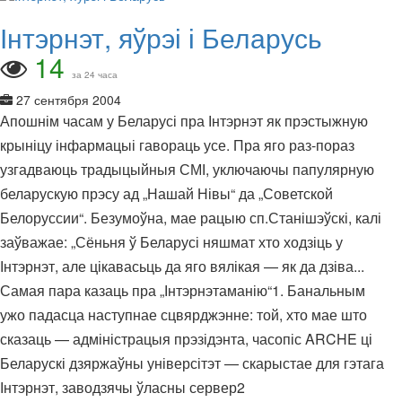
Інтэрнэт, яўрэі і Беларусь
14
за 24 часа
27 сентября 2004
Апошнім часам у Беларусі пра Інтэрнэт як прэстыжную
крыніцу інфармацыі гавораць усе. Пра яго раз-пораз
узгадваюць традыцыйныя СМІ, уключаючы папулярную
беларускую прэсу ад „Нашай Нівы“ да „Советской
Белоруссии“. Безумоўна, мае рацыю сп.Станішэўскі, калі
заўважае: „Сёньня ў Беларусі няшмат хто ходзіць у
Інтэрнэт, але цікавасьць да яго вялікая — як да дзіва...
Самая пара казаць пра „Інтэрнэтаманію“1. Банальным
ужо падасца наступнае сцвярджэнне: той, хто мае што
сказаць — адміністрацыя прэзідэнта, часопіс ARCHE ці
Беларускі дзяржаўны універсітэт — скарыстае для гэтага
Інтэрнэт, заводзячы ўласны сервер2