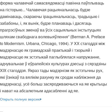
форма чалавечай самасвядомасці павінна паўплываць
на гісторыю... Чалавечая рацыянальнасць будзе
дамінаваць, скараючы ірацыянальнасць, традыцыю і
забабоны, і, як вынік, будзе планаваць і дасягаць
прагрэсіўных зменаў ва ўсіх сацыяльных інстытуцыях
шляхам свабоднага волевыяўлення” (Berman A. Preface
to Modernism. Urbana, Chicago, 1994). У XX стагоддзі між
мадэрнасцю як грамадскай практыкай і тэорыяй і
мадэрнасцю як эстэтыкай паглыблялася напружанне,
адчувальнае ў еўрапейскіх культурах дзесьці з сярэдзіны
XIX стагоддзя. Якраз тады мадэрнізм як эстэтычны рух,
які ўзнікаў па вялікім рахунку як сродак набліжэння да
мадэрнасці, усё больш засяроджваючыся на яе крытыцы
і нават на абсалютным адасабленні ад яе.
Открыть полную версию