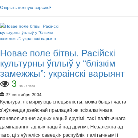
Открыть полную версию
Новае поле бітвы. Расійскі
культурны ўплыў у “блізкім
замежжы”: украінскі варыянт
3
за 24 часа
27 сентября 2004
Культура, як мяркуюць спецыялісты, можа быць і часта
з’яўляецца дзейснай прыладай як псіхалагічнага
панявольвання адных нацый другімі, так і палітычнага
дамінавання адных нацый над другімі. Незалежна ад
таго, ці з’яўляліся савецкія рэспублікі палітычнымі і