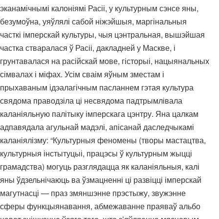
эканамічнымі калоніямі Расіі, у культурным сэнсе яны,
безумоўна, уяўлялі сабой ніжэйшыя, маргінальныя
часткі імперскай культуры, чыя цэнтральная, вышэйшая
частка стваралася ў Расіі, дакладней у Маскве, і
грунтавалася на расійскай мове, гісторыі, нацыянальных
сімвалах і міфах. Усім сваім яўным зместам і
прыхаваным ідэалагічным пасланнем гэтая культура
свядома праводзіла ці несвядома падтрымлівала
каланіяльную палітыку імперскага цэнтру. Яна цалкам
адпавядала агульнай мадэлі, апісанай даследчыкамі
каланіялізму: “Культурныя феномены (творы мастацтва,
культурныя інстытуцыі, працэсы ў культурным жыцці
грамадства) могуць разглядацца як каланіяльныя, калі
яны ўдзельнічаюць ва ўзмацненні ці развіцці імперскай
магутнасці — праз змяншэнне прэстыжу, звужэнне
сферы функцыянавання, абмежаванне праяваў альбо