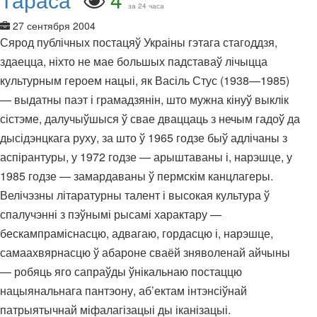
за 24 часа
27 сентября 2004
Сярод публічных постацяў Украіны гэтага стагоддзя,
здаецца, ніхто не мае большых падставаў лічыцца
культурным героем нацыі, як Васіль Стус (1938—1985)
— выдатны паэт і грамадзянін, што мужна кінуў выклік
сістэме, далучыўшыся ў свае дваццаць з нечым гадоў да
дысідэнцкага руху, за што ў 1965 годзе быў адлічаны з
аспірантуры, у 1972 годзе — арыштаваны і, нарэшце, у
1985 годзе — замардаваны ў пермскім канцлагеры.
Велічэзны літаратурны талент і высокая культура ў
спалучэнні з пэўнымі рысамі характару —
бескампраміснасцю, адвагаю, гордасцю і, нарэшце,
самаахвярнасцю ў абароне сваёй зняволенай айчыны
— робяць яго сапраўды ўнікальнаю постаццю
нацыянальнага пантэону, аб’ектам інтэнсіўнай
патрыятычнай міфалагізацыі ды іканізацыі.