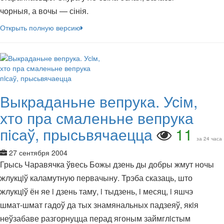
чорныя, а вочы — сінія.
Открыть полную версию
Выкраданьне вепрука. Усiм,
хто пра смаленьне вепрука
пiсаў, прысьвячаецца
11
за 24 часа
27 сентября 2004
Грысь Чаравячка ўвесь Божы дзень ды добры жмут ночы
жлукцiў каламутную первачыну. Трэба сказаць, што
жлукцiў ён яе i дзень таму, i тыдзень, i месяц, i яшчэ
шмат-шмат гадоў да тых знамянальных падзеяў, якiя
неўзабаве разгорнуцца перад ягоным займглiстым