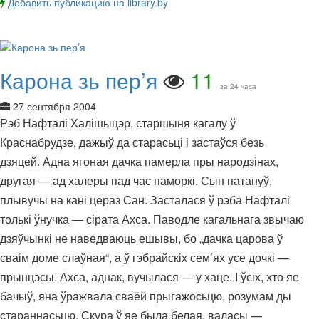
Добавить публикацию на library.by
Карона зь пер’я
11
за 24 часа
27 сентября 2004
Рэб Нафталі Халішыцэр, старшыня кагалу ў
Краснабрудзе, дажыў да старасьці і застаўся безь
дзяцей. Адна ягоная дачка памерла пры народзінах,
другая — ад халеры пад час паморкі. Сын патануў,
плывучы на кані цераз Сан. Засталася ў рэба Нафталі
толькі ўнучка — сірата Ахса. Паводле кагальнага звычаю
дзяўчынкі не наведваюць ешывы, бо „дачка царова ў
сваім доме слаўная“, а ў гэбрайскіх сем’ях усе дочкі —
прынцэсы. Ахса, аднак, вучылася — у хаце. І ўсіх, хто яе
бачыў, яна ўражвала сваёй прыгажосьцю, розумам ды
стараннасьцю. Скура ў яе была белая, валасы —