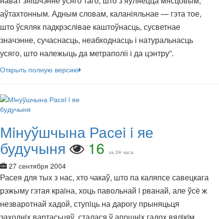
нават знішчэнне ўсяго таго, што з’яўляецца мясцовым,
аўтахтонным. Адным словам, каланіяльнае — гэта тое,
што ўсяляк падкрэслівае каштоўнасць, сусветнае
значэнне, сучаснасць, неабходнасць і натуральнасць
усяго, што належыць да метраполіі і да цэнтру”.
Открыть полную версию
Мiнуўшчына Расеi i яе
будучыня
16
за 24 часа
27 сентября 2004
Расея для тых з нас, хто чакаў, што па каляпсе савецкага
рэжыму гэтая краiна, хоць павольнай i рванай, але ўсё ж
незваротнай хадой, ступiць на дарогу прыняцьця
заходнiх вартасьцяў, сталася ў апошнiх гадох вялiкiм