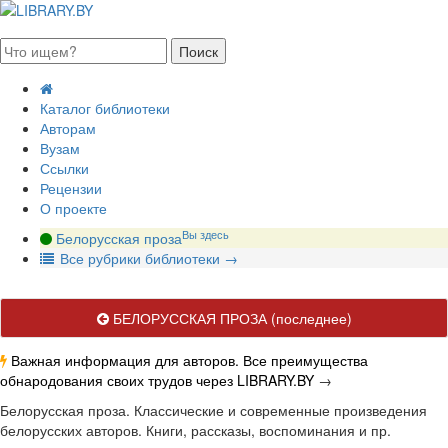
августа 2026, четверг
Каталог библиотеки
Авторам
Вузам
Ссылки
Рецензии
О проекте
Вы здесь
Белорусская проза
В
се рубрики библиотеки
→
БЕЛОРУССКАЯ ПРОЗА
(последнее)
Важная информация для авторов. Все преимущества
обнародования своих трудов через LIBRARY.BY
→
Белорусская проза. Классические и современные произведения
белорусских авторов. Книги, рассказы, воспоминания и пр.