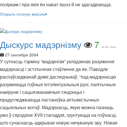
позiркам i пра якiя ён нават яшчэ й не здагадваецца.
Открыть полную версию
Дыскурс мадэрнізму
7
за 24 часа
27 сентября 2004
У сутнасць тэрміну “мадэрнізм” укладзенае разуменне
мадэрнасці і эстэтычнае стаўленне да яе. Паводле
распаўсюджанай думкі даследчыкаў, “пад мадэрнасцю
разумеюцца пэўныя інтэлектуальныя рухі, палітычныя
накірункі і сацыяэканамічыя тэндэнцыі і
прадугледжваецца пастаноўка аптымістычных
сацыяльных мэтаў. Мадэрнасць, якую можна пазнаць
ужо ў сярэдзіне XVII стагоддзя, грунтуецца на пэўнасці,
што сучаснасць адкрывае новую нечуваную эру. Новая