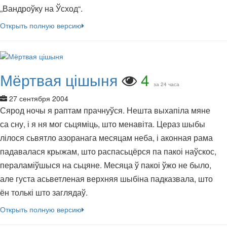
„Вандроўку на Ўсход“.
Открыть полную версию
Мёртвая цішыня
4
за 24 часа
27 сентября 2004
Сярод ночы я раптам прачнуўся. Нешта выхапіла мяне
са сну, і я ня мог сьцяміць, што менавіта. Цераз шыбы
лілося сьвятло азоранага месяцам неба, і аконная рама
падавалася крыжам, што распасьцёрся па пакоі наўскос,
пераламіўшыся на сьцяне. Месяца ў пакоі ўжо не было,
але густа асьветленая верхняя шыбіна падказвала, што
ён толькі што заглядаў.
Открыть полную версию