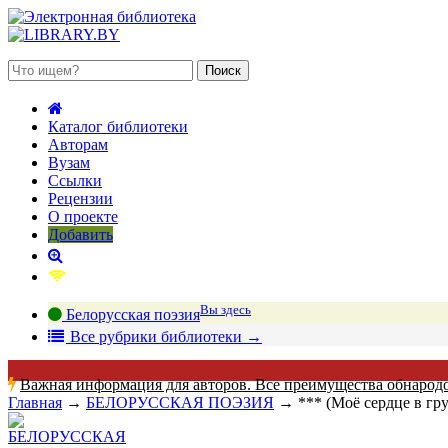
 августа 2026, суббота
Каталог библиотеки
Авторам
Вузам
Ссылки
Рецензии
О проекте
Добавить
Вы здесь
Белорусская поэзия
В
се рубрики библиотеки
→
Важная информация для авторов. Все преимущества обнарод
Главная
→
БЕЛОРУССКАЯ ПОЭЗИЯ
→
*** (Моё сердце в гр