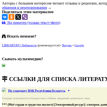
Авторы с большим интересом читают отзывы и рецензии, кото
общения и рецензирования
→
Поделиться этим материалом
На принтер (только текст+фото)
Искать похожие?
LIBRARY.BY+Либмонстр
(рекомендуется)
•
Яндекс
•
Google
Скачать мультимедию?
подняться наверх ↑
ССЫЛКИ ДЛЯ СПИСКА ЛИТЕРАТ
По стандарту ВАК Республики Беларусь
Стандарт используется в белорусских учебных заведениях различного типа.
*** (Моё сердце в груди так пылает) [Электронный ресурс]: электрон. дан