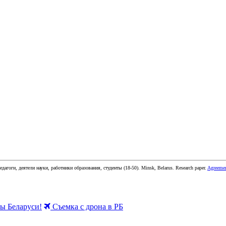
едагоги, деятели науки, работники образования, студенты
(
18-50
).
Minsk, Belarus
.
Research paper
.
Agreeme
 Беларуси!
Съемка с дрона в РБ