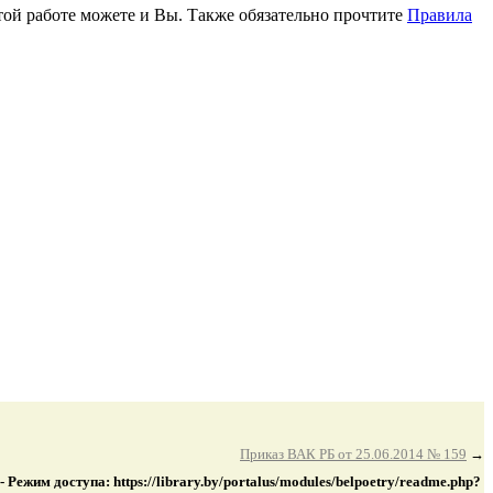
этой работе можете и Вы. Также обязательно прочтите
Правила
Приказ ВАК РБ от 25.06.2014 № 159
→
Режим доступа: https://library.by/portalus/modules/belpoetry/readme.php?