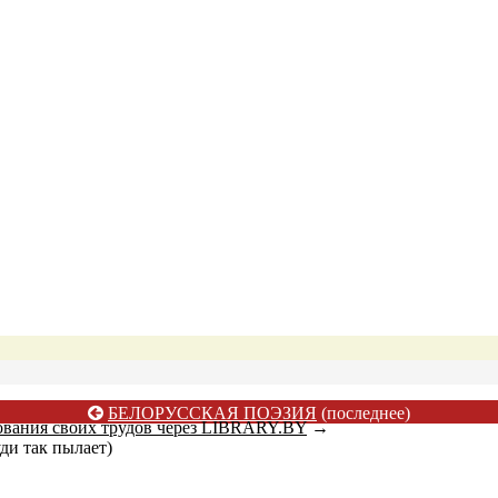
БЕЛОРУССКАЯ ПОЭЗИЯ
(последнее)
ования своих трудов через LIBRARY.BY
→
уди так пылает)