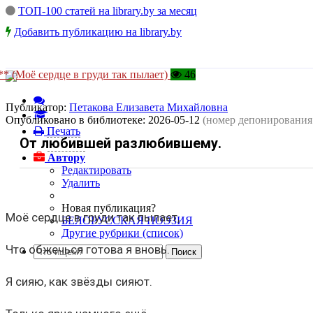
ТОП-100 статей на library.by за месяц
Добавить публикацию на library.by
** (Моё сердце в груди так пылает)
46
Публикатор:
Петакова Елизавета Михайловна
Опубликовано в библиотеке:
2026-05-12
(номер депонирования
Печать
От любившей разлюбившему.
Автору
Редактировать
Удалить
Новая публикация?
Моё сердце в груди так пылает,
БЕЛОРУССКАЯ ПОЭЗИЯ
Другие рубрики (список)
Что обжечься готова я вновь.
Я сияю, как звёзды сияют.