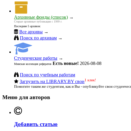
Архивные фонды (список)
→
Старые архивные публикации с 1999 г.
Последние 5 архивов:
Все архивы
→
Поиск по архивам
→
Студенческие работы
→
Есть новые!
2026-08-08
Минская коллекция рефератов
Поиск по учебным работам
1 клик!
Загрузить на LIBRARY.BY свои
Помогите таким же студентам, как и Вы - опубликуйте свои студенчес
Меню для авторов
Добавить статью