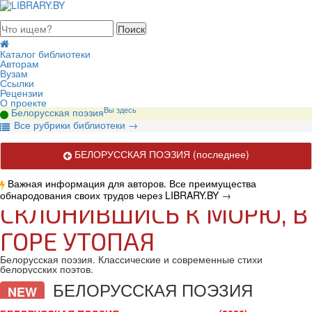
августа 2026, суббота
Каталог библиотеки
Авторам
Вузам
Ссылки
Рецензии
О проекте
Вы здесь
Белорусская поэзия
В
се рубрики библиотеки
→
БЕЛОРУССКАЯ ПОЭЗИЯ
(последнее)
Важная информация для авторов. Все преимущества
обнародования своих трудов через LIBRARY.BY
→
СКЛОНИВШИСЬ К МОРЮ, В
ГОРЕ УТОПАЯ
Белорусская поэзия. Классические и современные стихи
белорусских поэтов.
БЕЛОРУССКАЯ ПОЭЗИЯ
NEW