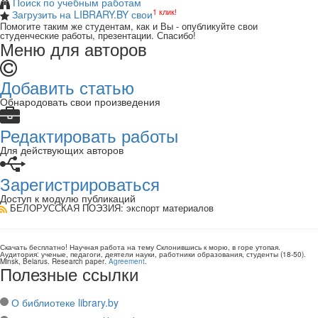
Поиск по учебным работам
1 клик!
Загрузить на LIBRARY.BY свои
Помогите таким же студентам, как и Вы - опубликуйте свои
студенческие работы, презентации. Спасибо!
Меню для авторов
Добавить статью
Обнародовать свои произведения
Редактировать работы
Для действующих авторов
Зарегистрироваться
Доступ к модулю публикаций
БЕЛОРУССКАЯ ПОЭЗИЯ
: экспорт материалов
Скачать бесплатно!
Научная работа
на тему Склонившись к морю, в горе утопая
.
Аудитория:
ученые, педагоги, деятели науки, работники образования, студенты
(
18-50
).
Minsk, Belarus
.
Research paper
.
Agreement
.
Полезные ссылки
О библиотеке library.by