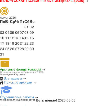
БЕЛОРУССКАЯ ПОЭЗИЯ: новые материалы (2026)
→
Август 2026
Пн
Вт
Ср
Чт
Пт
Сб
Вс
01
02
03
04
05
06
07
08
09
10
11
12
13
14
15
16
17
18
19
20
21
22
23
24
25
26
27
28
29
30
31
Архивные фонды (список)
→
Старые архивные публикации с 1999 г.
Последние 5 архивов:
Все архивы
→
Поиск по архивам
→
Студенческие работы
→
Есть новые!
2026-08-08
Минская коллекция рефератов