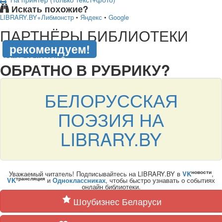
Искать похожие?
LIBRARY.BY+Либмонстр
•
Яндекс
•
Google
подняться наверх ↑
ПАРТНЁРЫ БИБЛИОТЕКИ
рекомендуем!
подняться наверх ↑
ОБРАТНО В РУБРИКУ?
БЕЛОРУССКАЯ
ПОЭЗИЯ НА
LIBRARY.BY
новости
Уважаемый читатель! Подписывайтесь на LIBRARY.BY в
VK
,
трансляция
VK
и
Одноклассниках
, чтобы быстро узнавать о событиях
онлайн библиотеки.
Шоубизнес Беларуси