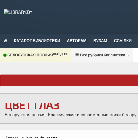
КАТАЛОГ БИБЛИОТЕКИ
АВТОРАМ
ВУЗАМ
ССЫЛКИ
ВЫ ЗДЕСЬ
БЕЛОРУССКАЯ ПОЭЗИЯ
В
се рубрики библиотеки
→
ЦВЕТ ГЛАЗ
Белорусская поэзия. Классические и современные стихи белорус
Автор(ы):
Ирина Финаева