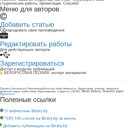
студенческие работы, презентации. Спасибо!
Меню для авторов
Добавить статью
Обнародовать свои произведения
Редактировать работы
Для действующих авторов
Зарегистрироваться
Доступ к модулю публикаций
БЕЛОРУССКАЯ ПОЭЗИЯ
: экспорт материалов
Скачать бесплатно!
Научная работа
на тему Нежность
. Аудитория:
ученые, педагоги,
деятели науки, работники образования, студенты
(
18-50
).
Minsk, Belarus
.
Research paper
.
Agreement
.
Полезные ссылки
О библиотеке library.by
ТОП-100 статей на library.by за месяц
Добавить публикацию на library.by