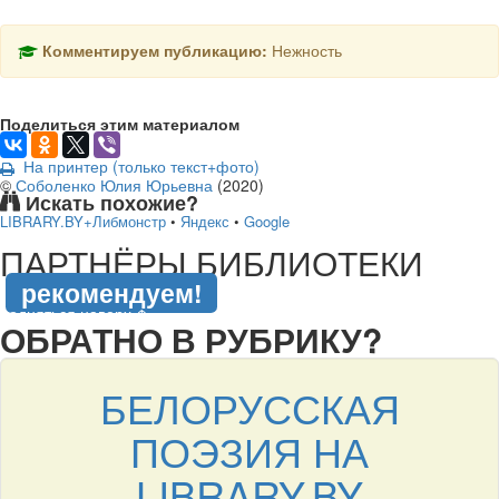
Комментируем публикацию:
Нежность
Поделиться этим материалом
На принтер (только текст+фото)
©
Соболенко Юлия Юрьевна
(
2020
)
Искать похожие?
LIBRARY.BY+Либмонстр
•
Яндекс
•
Google
подняться наверх ↑
ПАРТНЁРЫ БИБЛИОТЕКИ
рекомендуем!
подняться наверх ↑
ОБРАТНО В РУБРИКУ?
БЕЛОРУССКАЯ
ПОЭЗИЯ НА
LIBRARY.BY