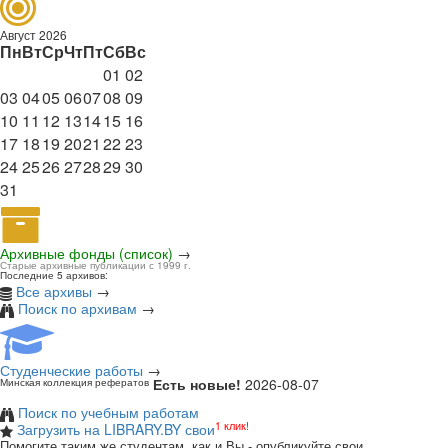
Август 2026
Пн
Вт
Ср
Чт
Пт
Сб
Вс
01
02
03
04
05
06
07
08
09
10
11
12
13
14
15
16
17
18
19
20
21
22
23
24
25
26
27
28
29
30
31
Архивные фонды (список)
→
Старые архивные публикации с 1999 г.
Последние 5 архивов:
Все архивы
→
Поиск по архивам
→
Студенческие работы
→
Есть новые!
2026-08-07
Минская коллекция рефератов
Поиск по учебным работам
1 клик!
Загрузить на LIBRARY.BY свои
Помогите таким же студентам, как и Вы - опубликуйте свои