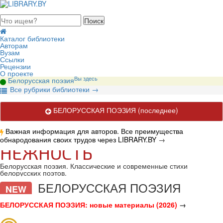
августа 2026, пятница
Каталог библиотеки
Авторам
Вузам
Ссылки
Рецензии
О проекте
Вы здесь
Белорусская поэзия
В
се рубрики библиотеки
→
БЕЛОРУССКАЯ ПОЭЗИЯ
(последнее)
Важная информация для авторов. Все преимущества
обнародования своих трудов через LIBRARY.BY
→
НЕЖНОСТЬ
Белорусская поэзия. Классические и современные стихи
белорусских поэтов.
БЕЛОРУССКАЯ ПОЭЗИЯ
NEW
БЕЛОРУССКАЯ ПОЭЗИЯ: новые материалы (2026)
→