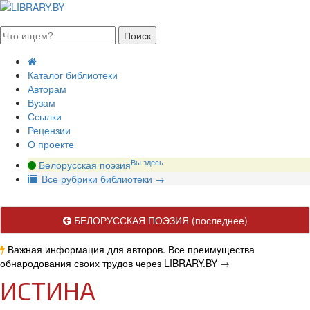
августа 2026, пятница
Каталог библиотеки
Авторам
Вузам
Ссылки
Рецензии
О проекте
Вы здесь
Белорусская поэзия
В
се рубрики библиотеки
→
БЕЛОРУССКАЯ ПОЭЗИЯ
(последнее)
Важная информация для авторов. Все преимущества
обнародования своих трудов через LIBRARY.BY
→
ИСТИНА