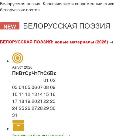
Белорусская поэзия. Классические и современные стихи
белорусских поэтов.
БЕЛОРУССКАЯ ПОЭЗИЯ
NEW
БЕЛОРУССКАЯ ПОЭЗИЯ: новые материалы (2026)
→
Август 2026
Пн
Вт
Ср
Чт
Пт
Сб
Вс
01
02
03
04
05
06
07
08
09
10
11
12
13
14
15
16
17
18
19
20
21
22
23
24
25
26
27
28
29
30
31
Архивные фонды (список)
→